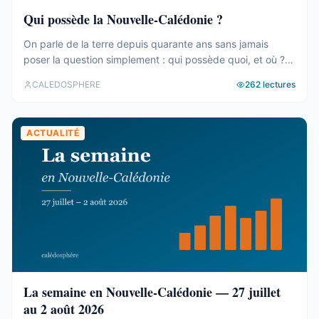
Qui possède la Nouvelle-Calédonie ?
On parle de la terre depuis quarante ans sans jamais
poser la question simplement : qui possède quoi, et où ?
Le cadastre calédonien est en accès libre. Nous avons
CALEDOSPHERE
262
lectures
agrégé ses 77 031 parcelles. Le résultat tient en trois
chiffres — et aucun des trois n’est celui qu’on attend. Trois
blocs, et un malentendu ...
ACTUALITÉ
La semaine en Nouvelle-Calédonie — 27 juillet
au 2 août 2026