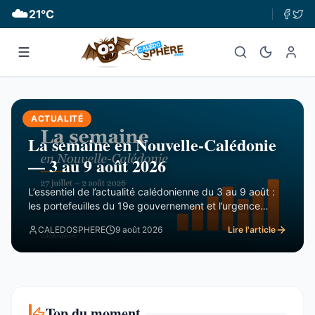
☁️
21
°C
ACTUALITÉ
La semaine en Nouvelle-Calédonie
— 3 au 9 août 2026
L’essentiel de l’actualité calédonienne du 3 au 9 août :
les portefeuilles du 19e gouvernement et l’urgence
financière, le rapport de la CTC sur Nord Avenir, les
CALEDOSPHERE
9 août 2026
Lire l'article
incendies du Mont-Dore, le Betico en panne et le Forum
du Pacifique divisé.
Top du moment