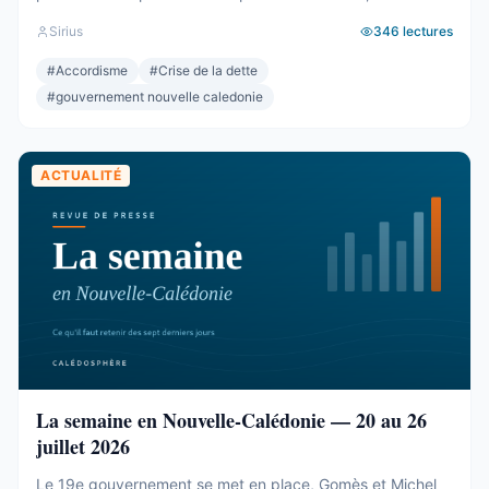
généraux. La mise à l’écart du bloc UC-FLNKS-CCAT, dix-
Sirius
346
lectures
neuf sièges cohérents et pourtant sans aucune prise sur
rien. L’alliance de gouvernance entre Les Loyalistes, le
#
Accordisme
#
Crise de la dette
Rassemblement et l’Éveil océanien. L’élection de la
#
gouvernement nouvelle caledonie
présidence et du bureau ...
ACTUALITÉ
La semaine en Nouvelle-Calédonie — 20 au 26
juillet 2026
Le 19e gouvernement se met en place, Gomès et Michel