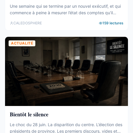
Une semaine qui se termine par un nouvel exécutif, et qui
commence à peine à mesurer l’état des comptes qu’il
hérite. Tour d’horizon du 27 juillet au 2 août. Un 19e
CALEDOSPHERE
159
lectures
gouvernement, et des comptes qui coincent C’est fait. Le
vendredi 31 juillet, les onze membres du 19e
gouvernement ont été élus au Congrès (abonnés), ...
ACTUALITÉ
Bientôt le silence
Le choc du 28 juin. La disparition du centre. L’élection des
présidents de province. Les premiers discours, vides et