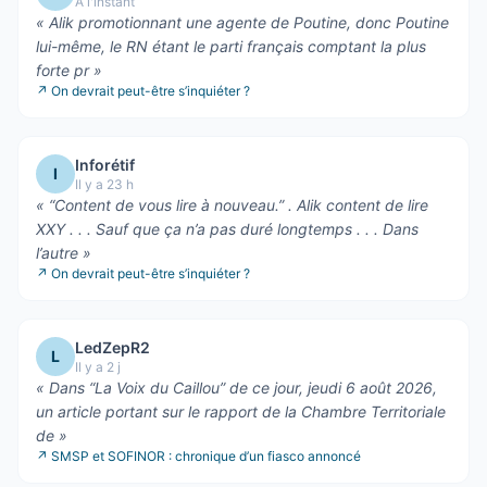
À l'instant
«
Alik promotionnant une agente de Poutine, donc Poutine
lui-même, le RN étant le parti français comptant la plus
forte pr
»
↗
On devrait peut-être s’inquiéter ?
Inforétif
I
Il y a 23 h
«
“Content de vous lire à nouveau.” . Alik content de lire
XXY . . . Sauf que ça n’a pas duré longtemps . . . Dans
l’autre
»
↗
On devrait peut-être s’inquiéter ?
LedZepR2
L
Il y a 2 j
«
Dans “La Voix du Caillou” de ce jour, jeudi 6 août 2026,
un article portant sur le rapport de la Chambre Territoriale
de
»
↗
SMSP et SOFINOR : chronique d’un fiasco annoncé