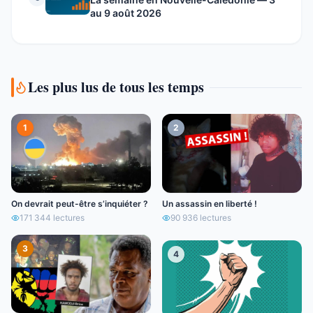
au 9 août 2026
Les plus lus de tous les temps
1
2
On devrait peut-être s’inquiéter ?
Un assassin en liberté !
171 344
lectures
90 936
lectures
3
4