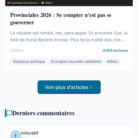
Provinciales 2026 : Se compter n’est pas se
gouverner
Le résultat est tombé, net, sans appel. En province Sud, la
liste de Sonia Backès écrase. Plus de la moitié des voix,
une assemblée provinciale dominée, la droite la plus dure
Sirius
595
lectures
pulvérisée, le centre rayé de la carte. On parlera de raz-
de-marée, et le mot, pour une fois, ne sera pas exagéré.
#
analyse politique
#
congres nouvelle calédonie
#
flnks
Et pourtant. Comptons. ...
Voir plus d'articles
Derniers commentaires
Inforétif
I