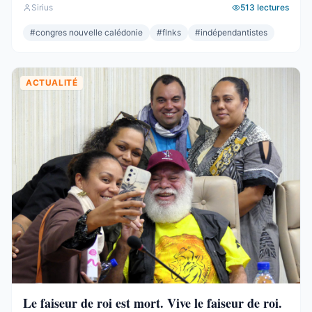
Sirius
513
lectures
respectable – le deuxième bloc de l’hémicycle, plus
important que l’Éveil Océanien, plus important que l’UNI.
#
congres nouvelle calédonie
#
flnks
#
indépendantistes
Et pourtant. Commençons par ce que ces 19 sièges ne ...
ACTUALITÉ
Le faiseur de roi est mort. Vive le faiseur de roi.