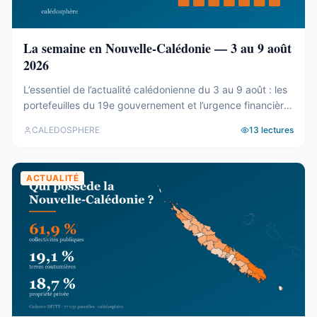
La semaine en Nouvelle-Calédonie — 3 au 9 août
2026
L’essentiel de l’actualité calédonienne du 3 au 9 août : les
portefeuilles du 19e gouvernement et l’urgence financière,
le rapport de la CTC sur Nord Avenir, les incendies du
CALEDOSPHERE
13
lectures
Mont-Dore, le Betico en panne et le Forum du Pacifique
divisé.
ACTUALITÉ