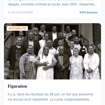
rejugés, incendie criminel au lycée Jean XXIII : l’essentiel
de la semaine calédonienne.
CALEDOSPHERE
63
lectures
ACTUALITÉ
Figuration
Il y a, dans les résultats du 28 juin, un fait que personne
n’a encore écrit clairement. Le camp indépendantiste
obtient 19 sièges au Congrès. Dix-neuf. C’est un chiffre