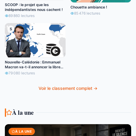
SCOOP : le projet que les
Chouette ambiance !
indépendantistes nous cachent !
85 476
lectures
89 860
lectures
5
Nouvelle-Calédonie : Emmanuel
Macron va-t-il annoncer la libre
circulation de l’euro ?
79 080
lectures
Voir le classement complet →
À la une
À LA UNE