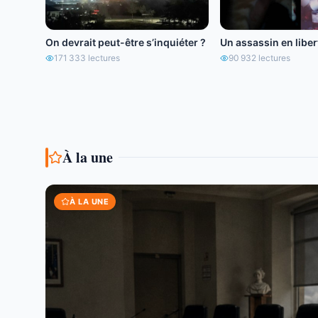
On devrait peut-être s’inquiéter ?
Un assassin en libert
171 333
lectures
90 932
lectures
À la une
À LA UNE