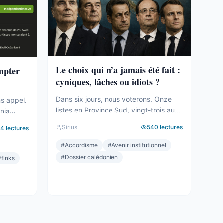
Le choix qui n’a jamais été fait :
ompter
cyniques, lâches ou idiots ?
Dans six jours, nous voterons. Onze
ns appel.
listes en Province Sud, vingt-trois au
onia
total sur le territoire. Des seuils qui
tié des
Sirius
540
lectures
94
lectures
effaceront une partie des voix. Des
le
alliances qui se feront le soir même,
#
Accordisme
#
Avenir institutionnel
dans les couloirs, loin des électeurs.
a carte.
#
Dossier calédonien
#
flnks
Tout cela compte. Tout cela a été
t le mot,
décrit ici, semaine après semaine,
géré. Et
depuis des mois. Mais le ...