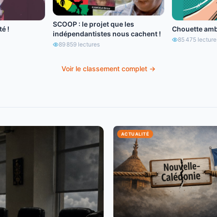
SCOOP : le projet que les
é !
Chouette amb
indépendantistes nous cachent !
85 475
lecture
89 859
lectures
Voir le classement complet →
ACTUALITÉ