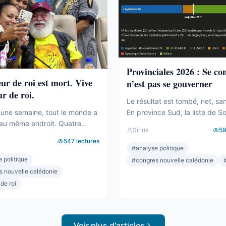
Provinciales 2026 : Se c
eur de roi est mort. Vive
n’est pas se gouverner
ur de roi.
Le résultat est tombé, net, sa
En province Sud, la liste de S
une semaine, tout le monde a
Backès écrase. Plus de la moi
au même endroit. Quatre
Sirius
5
voix, une assemblée provincia
ilakulo Tukumuli. L’Éveil
547
lectures
dominée, la droite la plus dure
 Le faiseur de roi, l’arbitre,
#
analyse politique
pulvérisée, le centre rayé de l
 penche et fait basculer.
 politique
#
congres nouvelle calédonie
On parlera de raz-de-marée, e
019, la formule était connue :
s nouvelle calédonie
pour une fois, ne sera pas exa
sonne n’a la majorité, c’est
 de roi
pourtant. Comptons. ...
cide. Il avait fait élire
Il avait fait présider Backès.
Voir plus d'articles