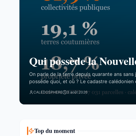
Qui possède la Nouvell
On parle de la terre depuis quarante ans sans 
possède quoi, et où ? Le cadastre calédonien 
77 031 parcelles. Le résultat tient en trois chi
CALEDOSPHERE
3 août 2026
attend. Trois blocs, et un malentendu ...
Top du moment