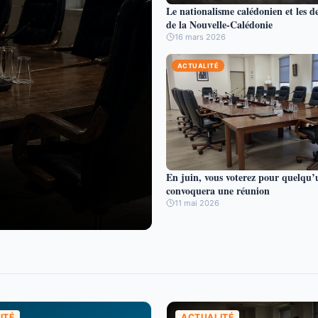
Le nationalisme calédonien et les d
de la Nouvelle-Calédonie
16 mars 2026
ACTUALITÉ
En juin, vous voterez pour quelqu’
convoquera une réunion
11 mai 2026
ITÉ
ACTUALITÉ