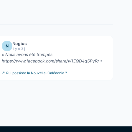
Nogius
N
Il y a 3 j
«
Nous avons été trompés
https://www.facebook.com/share/v/1EQD4qSPyR/
»
↗
Qui possède la Nouvelle-Calédonie ?