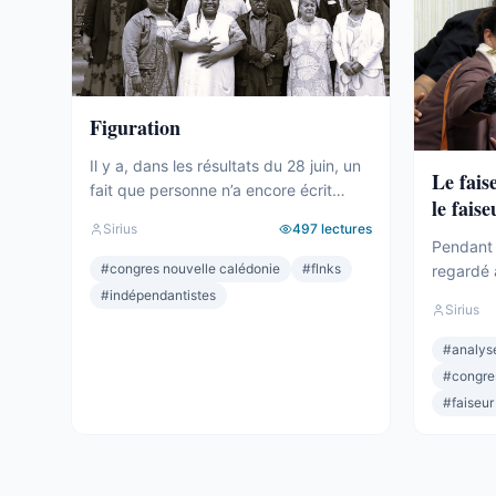
Figuration
Il y a, dans les résultats du 28 juin, un
Le fais
fait que personne n’a encore écrit
le faise
clairement. Le camp indépendantiste
Sirius
497
lectures
obtient 19 sièges au Congrès. Dix-
Pendant 
neuf. C’est un chiffre respectable – le
#
congres nouvelle calédonie
#
flnks
regardé 
deuxième bloc de l’hémicycle, plus
sièges. M
#
indépendantistes
Sirius
important que l’Éveil Océanien, plus
Océanien.
important que l’UNI. Et pourtant.
celui qui
#
analyse
Commençons par ce que ces 19
Depuis 2
#
congre
sièges ne ...
quand per
#
faiseur
lui qui dé
Wamytan. 
Il ...