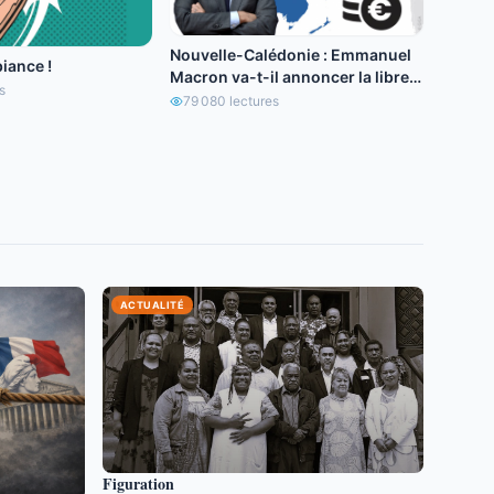
Nouvelle-Calédonie : Emmanuel
iance !
Macron va-t-il annoncer la libre
s
circulation de l’euro ?
79 080
lectures
ACTUALITÉ
Figuration