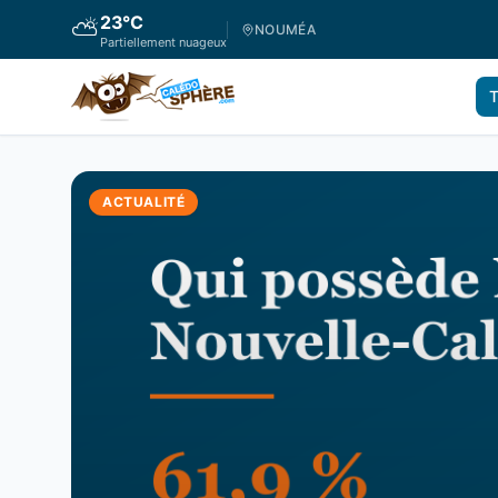
23
°C
⛅
NOUMÉA
Partiellement nuageux
T
ACTUALITÉ