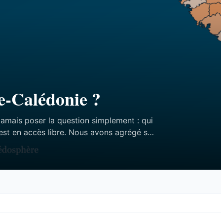
e-Calédonie ?
jamais poser la question simplement : qui
est en accès libre. Nous avons agrégé ses
ffres — et aucun des trois n’est celui qu’on