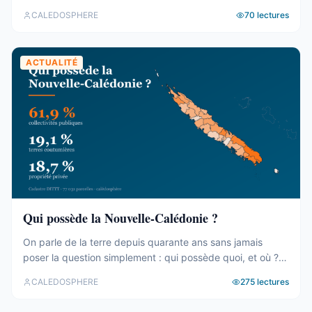
le rapport de la CTC sur Nord Avenir, les incendies du
CALEDOSPHERE
70
lectures
Mont-Dore, le Betico en panne et le Forum du Pacifique
divisé.
ACTUALITÉ
Qui possède la Nouvelle-Calédonie ?
On parle de la terre depuis quarante ans sans jamais
poser la question simplement : qui possède quoi, et où ?
Le cadastre calédonien est en accès libre. Nous avons
CALEDOSPHERE
275
lectures
agrégé ses 77 031 parcelles. Le résultat tient en trois
chiffres — et aucun des trois n’est celui qu’on attend. Trois