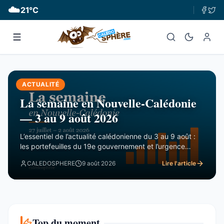
☁️
21
°C
ACTUALITÉ
La semaine en Nouvelle-Calédonie
— 3 au 9 août 2026
L’essentiel de l’actualité calédonienne du 3 au 9 août :
les portefeuilles du 19e gouvernement et l’urgence
financière, le rapport de la CTC sur Nord Avenir, les
CALEDOSPHERE
9 août 2026
Lire l'article
incendies du Mont-Dore, le Betico en panne et le Forum
du Pacifique divisé.
Top du moment