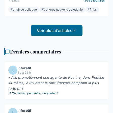
Sirius
595
lectures
pulvérisée, le centre rayé de la carte. On parlera de raz-
de-marée, et le mot, pour une fois, ne sera pas exagéré.
#
analyse politique
#
congres nouvelle calédonie
#
flnks
Et pourtant. Comptons. ...
Voir plus d'articles
Derniers commentaires
Inforétif
I
Il y a 22 h
«
Alik promotionnant une agente de Poutine, donc Poutine
lui-même, le RN étant le parti français comptant la plus
forte pr
»
↗
On devrait peut-être s’inquiéter ?
Inforétif
I