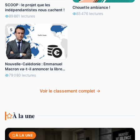
SCOOP : le projet que les
Chouette ambiance !
indépendantistes nous cachent !
85 476
lectures
89 861
lectures
5
Nouvelle-Calédonie : Emmanuel
Macron va-t-il annoncer la libre
circulation de l’euro ?
79 080
lectures
Voir le classement complet →
À la une
À LA UNE