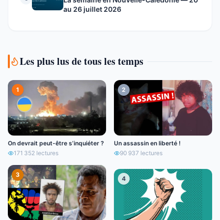
au 26 juillet 2026
Les plus lus de tous les temps
1
2
On devrait peut-être s’inquiéter ?
Un assassin en liberté !
171 352
lectures
90 937
lectures
3
4