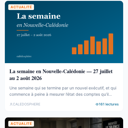
blocs, et un malentendu ...
ACTUALITÉ
La semaine en Nouvelle-Calédonie — 27 juillet
au 2 août 2026
Une semaine qui se termine par un nouvel exécutif, et qui
commence à peine à mesurer l’état des comptes qu’il
hérite. Tour d’horizon du 27 juillet au 2 août. Un 19e
CALEDOSPHERE
161
lectures
gouvernement, et des comptes qui coincent C’est fait. Le
vendredi 31 juillet, les onze membres du 19e
gouvernement ont été élus au Congrès (abonnés), ...
ACTUALITÉ