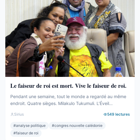
Le faiseur de roi est mort. Vive le faiseur de roi.
Pendant une semaine, tout le monde a regardé au même
endroit. Quatre sièges. Milakulo Tukumuli. L’Éveil
Océanien. Le faiseur de roi, l’arbitre, celui qui penche et
Sirius
549
lectures
fait basculer. Depuis 2019, la formule était connue : quand
personne n’a la majorité, c’est lui qui décide. Il avait fait
#
analyse politique
#
congres nouvelle calédonie
élire Wamytan. Il avait fait présider Backès. Il ...
#
faiseur de roi