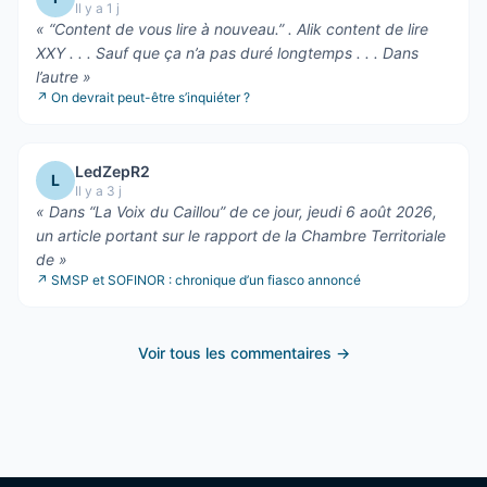
Il y a 1 j
«
“Content de vous lire à nouveau.” . Alik content de lire
XXY . . . Sauf que ça n’a pas duré longtemps . . . Dans
l’autre
»
↗
On devrait peut-être s’inquiéter ?
LedZepR2
L
Il y a 3 j
«
Dans “La Voix du Caillou” de ce jour, jeudi 6 août 2026,
un article portant sur le rapport de la Chambre Territoriale
de
»
↗
SMSP et SOFINOR : chronique d’un fiasco annoncé
Voir tous les commentaires →