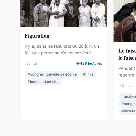
Figuration
Il y a, dans les résultats du 28 juin, un
Le fais
fait que personne n’a encore écrit
le faise
clairement. Le camp indépendantiste
Sirius
499
lectures
obtient 19 sièges au Congrès. Dix-
Pendant 
neuf. C’est un chiffre respectable – le
#
congres nouvelle calédonie
#
flnks
regardé 
deuxième bloc de l’hémicycle, plus
sièges. M
#
indépendantistes
Sirius
important que l’Éveil Océanien, plus
Océanien.
important que l’UNI. Et pourtant.
celui qui
#
analyse
Commençons par ce que ces 19
Depuis 2
#
congre
sièges ne ...
quand per
#
faiseur
lui qui dé
Wamytan. 
Il ...