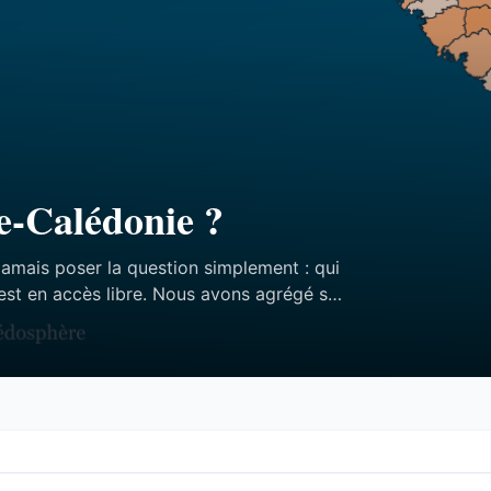
e-Calédonie ?
jamais poser la question simplement : qui
est en accès libre. Nous avons agrégé ses
ffres — et aucun des trois n’est celui qu’on