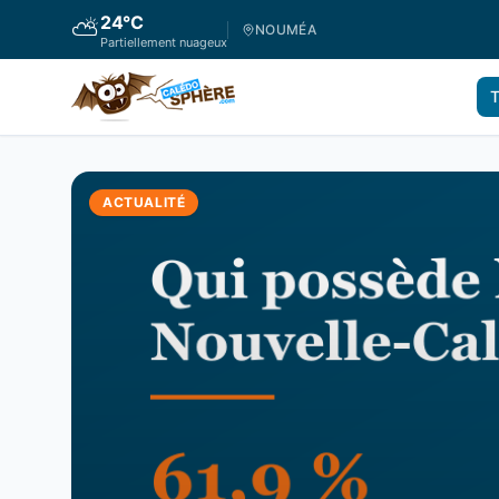
24
°C
⛅
NOUMÉA
Partiellement nuageux
T
ACTUALITÉ