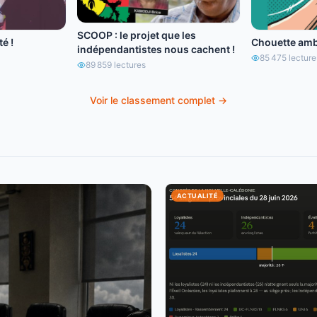
SCOOP : le projet que les
é !
Chouette amb
indépendantistes nous cachent !
85 475
lecture
89 859
lectures
Voir le classement complet →
ACTUALITÉ