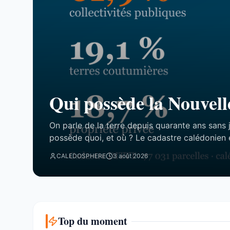
Qui possède la Nouvell
On parle de la terre depuis quarante ans sans 
possède quoi, et où ? Le cadastre calédonien 
77 031 parcelles. Le résultat tient en trois chi
CALEDOSPHERE
3 août 2026
attend. Trois blocs, et un malentendu ...
Top du moment