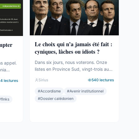
Le choix qui n’a jamais été fait :
ompter
cyniques, lâches ou idiots ?
Dans six jours, nous voterons. Onze
ns appel.
listes en Province Sud, vingt-trois au
onia
total sur le territoire. Des seuils qui
tié des
Sirius
540
lectures
94
lectures
effaceront une partie des voix. Des
le
alliances qui se feront le soir même,
#
Accordisme
#
Avenir institutionnel
dans les couloirs, loin des électeurs.
a carte.
#
Dossier calédonien
#
flnks
Tout cela compte. Tout cela a été
t le mot,
décrit ici, semaine après semaine,
géré. Et
depuis des mois. Mais le ...