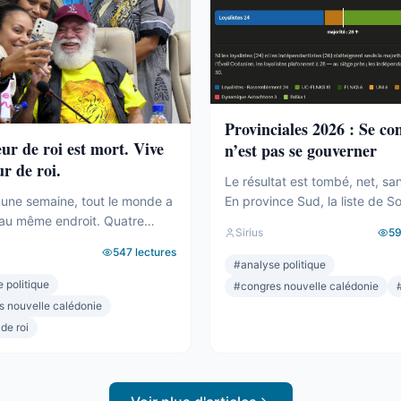
Provinciales 2026 : Se c
eur de roi est mort. Vive
n’est pas se gouverner
ur de roi.
Le résultat est tombé, net, sa
En province Sud, la liste de S
une semaine, tout le monde a
Backès écrase. Plus de la moi
au même endroit. Quatre
Sirius
5
voix, une assemblée provincia
ilakulo Tukumuli. L’Éveil
547
lectures
dominée, la droite la plus dure
 Le faiseur de roi, l’arbitre,
#
analyse politique
pulvérisée, le centre rayé de l
 penche et fait basculer.
 politique
#
congres nouvelle calédonie
On parlera de raz-de-marée, e
019, la formule était connue :
s nouvelle calédonie
pour une fois, ne sera pas exa
sonne n’a la majorité, c’est
 de roi
pourtant. Comptons. ...
cide. Il avait fait élire
Il avait fait présider Backès.