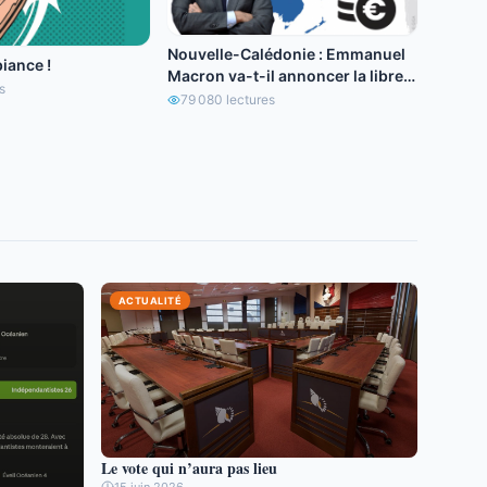
Nouvelle-Calédonie : Emmanuel
iance !
Macron va-t-il annoncer la libre
s
circulation de l’euro ?
79 080
lectures
ACTUALITÉ
Le vote qui n’aura pas lieu