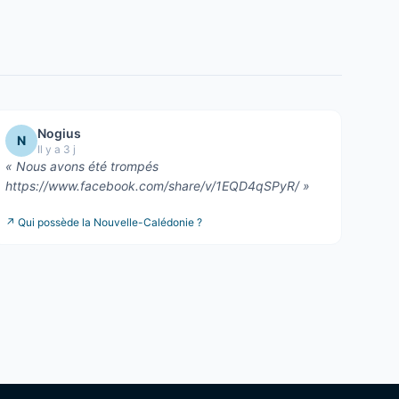
Nogius
N
Il y a 3 j
«
Nous avons été trompés
https://www.facebook.com/share/v/1EQD4qSPyR/
»
↗
Qui possède la Nouvelle-Calédonie ?