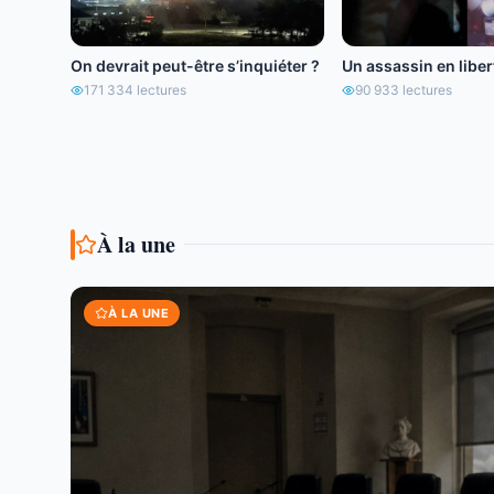
On devrait peut-être s’inquiéter ?
Un assassin en libert
171 334
lectures
90 933
lectures
À la une
À LA UNE