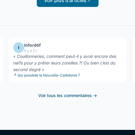
Voir plus d'articles
Inforétif
I
Il y a 2 j
«
Couillonneries, comment peut-il y avoir encore des
naïfs pour y prêter leurs zoreilles ?! Ou bien c’est du
second degré
»
↗
Qui possède la Nouvelle-Calédonie ?
Voir tous les commentaires →