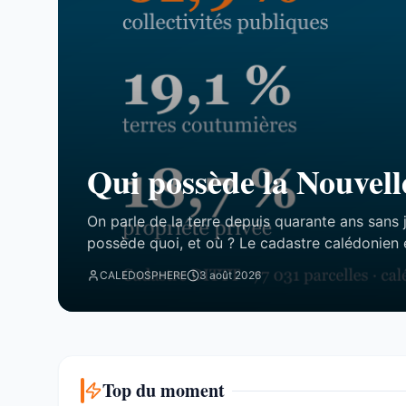
Qui possède la Nouvell
On parle de la terre depuis quarante ans sans 
possède quoi, et où ? Le cadastre calédonien 
77 031 parcelles. Le résultat tient en trois chi
CALEDOSPHERE
3 août 2026
attend. Trois blocs, et un malentendu ...
Top du moment