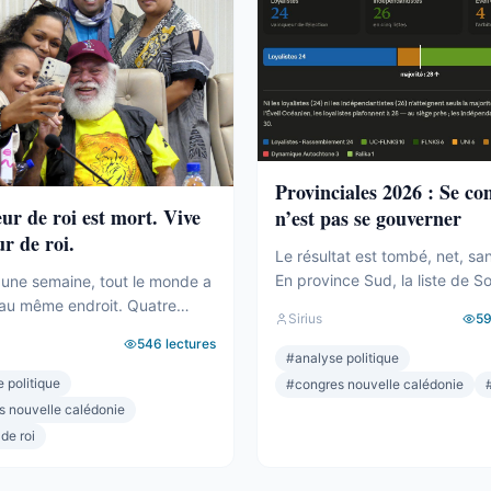
bureau ...
Provinciales 2026 : Se c
eur de roi est mort. Vive
n’est pas se gouverner
ur de roi.
Le résultat est tombé, net, sa
En province Sud, la liste de S
une semaine, tout le monde a
Backès écrase. Plus de la moi
au même endroit. Quatre
Sirius
5
voix, une assemblée provincia
ilakulo Tukumuli. L’Éveil
546
lectures
dominée, la droite la plus dure
 Le faiseur de roi, l’arbitre,
#
analyse politique
pulvérisée, le centre rayé de l
 penche et fait basculer.
 politique
#
congres nouvelle calédonie
On parlera de raz-de-marée, e
019, la formule était connue :
s nouvelle calédonie
pour une fois, ne sera pas exa
sonne n’a la majorité, c’est
 de roi
pourtant. Comptons. ...
cide. Il avait fait élire
Il avait fait présider Backès.