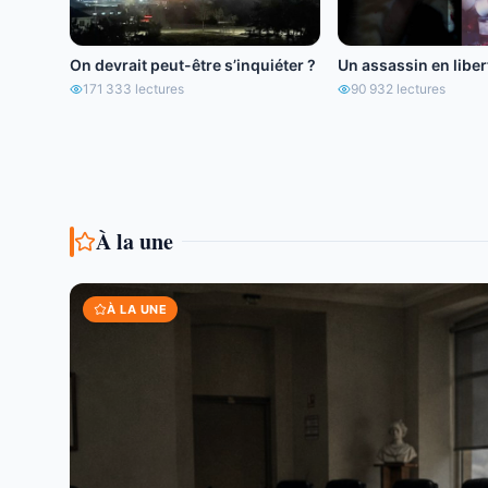
On devrait peut-être s’inquiéter ?
Un assassin en libert
171 333
lectures
90 932
lectures
À la une
À LA UNE