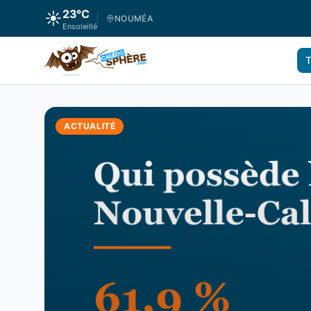
23
°C
☀️
NOUMÉA
Ensoleillé
T
ACTUALITÉ