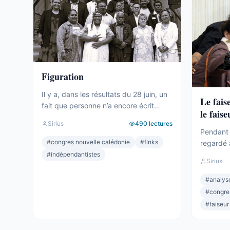
Figuration
Il y a, dans les résultats du 28 juin, un
Le fais
fait que personne n’a encore écrit
le faise
clairement. Le camp indépendantiste
Sirius
490
lectures
obtient 19 sièges au Congrès. Dix-
Pendant 
neuf. C’est un chiffre respectable – le
#
congres nouvelle calédonie
#
flnks
regardé 
deuxième bloc de l’hémicycle, plus
sièges. M
#
indépendantistes
Sirius
important que l’Éveil Océanien, plus
Océanien.
important que l’UNI. Et pourtant.
celui qui
#
analyse
Commençons par ce que ces 19
Depuis 2
#
congre
sièges ne ...
quand per
#
faiseur
lui qui dé
Wamytan. 