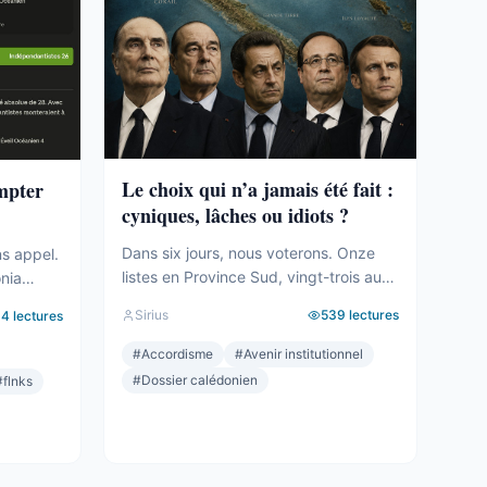
Le choix qui n’a jamais été fait :
ompter
cyniques, lâches ou idiots ?
Dans six jours, nous voterons. Onze
ns appel.
listes en Province Sud, vingt-trois au
onia
total sur le territoire. Des seuils qui
tié des
Sirius
539
lectures
94
lectures
effaceront une partie des voix. Des
le
alliances qui se feront le soir même,
#
Accordisme
#
Avenir institutionnel
dans les couloirs, loin des électeurs.
a carte.
#
Dossier calédonien
#
flnks
Tout cela compte. Tout cela a été
t le mot,
décrit ici, semaine après semaine,
géré. Et
depuis des mois. Mais le ...