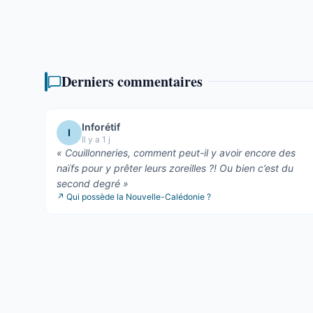
Il ...
Derniers commentaires
Inforétif
I
Il y a 1 j
«
Couillonneries, comment peut-il y avoir encore des
naïfs pour y prêter leurs zoreilles ?! Ou bien c’est du
second degré
»
↗
Qui possède la Nouvelle-Calédonie ?