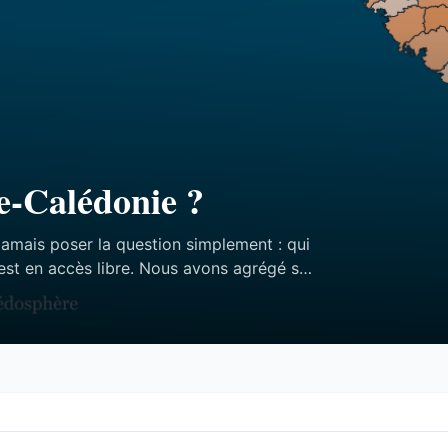
e-Calédonie ?
jamais poser la question simplement : qui
est en accès libre. Nous avons agrégé ses
ffres — et aucun des trois n’est celui qu’on