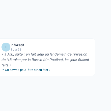
Inforétif
I
Il y a 6 j
«
à Alik, suite : en fait déja au lendemain de l’invasion
de l’Ukraine par la Russie (de Poutine), les jeux étaient
faits
»
↗
On devrait peut-être s’inquiéter ?