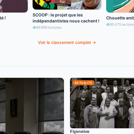
SCOOP : le projet que les
é !
Chouette amb
indépendantistes nous cachent !
85 475
lecture
89 859
lectures
Voir le classement complet →
ACTUALITÉ
Figuration