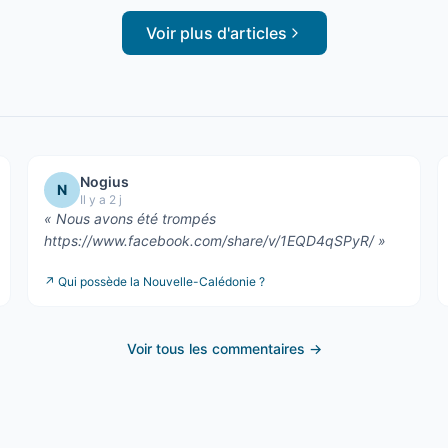
Voir plus d'articles
Nogius
N
Il y a 2 j
«
Nous avons été trompés
https://www.facebook.com/share/v/1EQD4qSPyR/
»
↗
Qui possède la Nouvelle-Calédonie ?
Voir tous les commentaires →