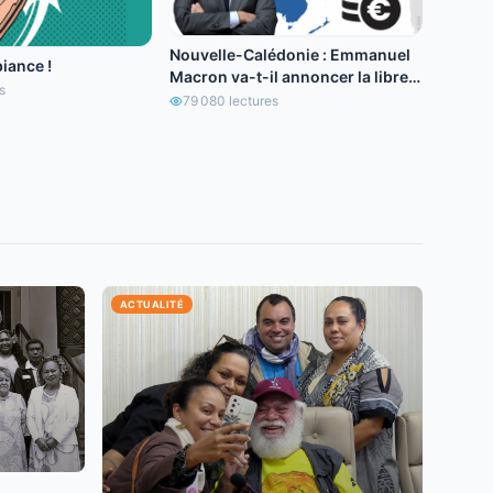
Nouvelle-Calédonie : Emmanuel
iance !
Macron va-t-il annoncer la libre
s
circulation de l’euro ?
79 080
lectures
ACTUALITÉ