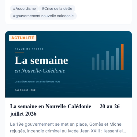
neuf sièges cohérents et pourtant sans aucune prise sur
rien. L’alliance de gouvernance entre Les Loyalistes, le
#
Accordisme
#
Crise de la dette
Rassemblement et l’Éveil océanien. L’élection de la
#
gouvernement nouvelle caledonie
présidence et du bureau ...
ACTUALITÉ
La semaine en Nouvelle-Calédonie — 20 au 26
juillet 2026
Le 19e gouvernement se met en place, Gomès et Michel
rejugés, incendie criminel au lycée Jean XXIII : l’essentiel