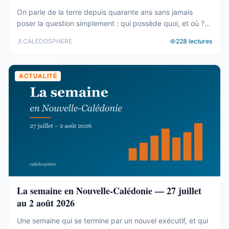
On parle de la terre depuis quarante ans sans jamais
poser la question simplement : qui possède quoi, et où ?
Le cadastre calédonien est en accès libre. Nous avons
CALEDOSPHERE
228
lectures
agrégé ses 77 031 parcelles. Le résultat tient en trois
chiffres — et aucun des trois n’est celui qu’on attend. Trois
blocs, et un malentendu ...
ACTUALITÉ
La semaine en Nouvelle-Calédonie — 27 juillet
au 2 août 2026
Une semaine qui se termine par un nouvel exécutif, et qui