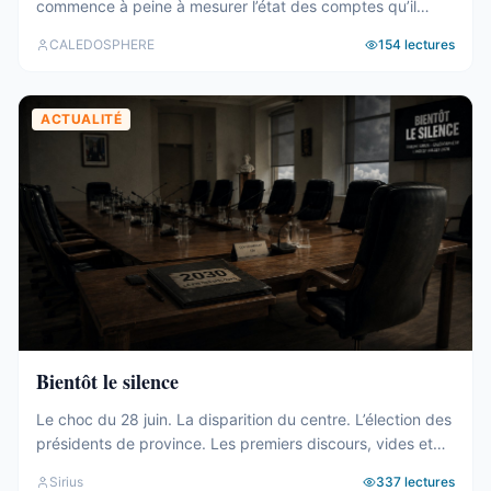
commence à peine à mesurer l’état des comptes qu’il
hérite. Tour d’horizon du 27 juillet au 2 août. Un 19e
CALEDOSPHERE
154
lectures
gouvernement, et des comptes qui coincent C’est fait. Le
vendredi 31 juillet, les onze membres du 19e
gouvernement ont été élus au Congrès (abonnés), ...
ACTUALITÉ
Bientôt le silence
Le choc du 28 juin. La disparition du centre. L’élection des
présidents de province. Les premiers discours, vides et
généraux. La mise à l’écart du bloc UC-FLNKS-CCAT, dix-
Sirius
337
lectures