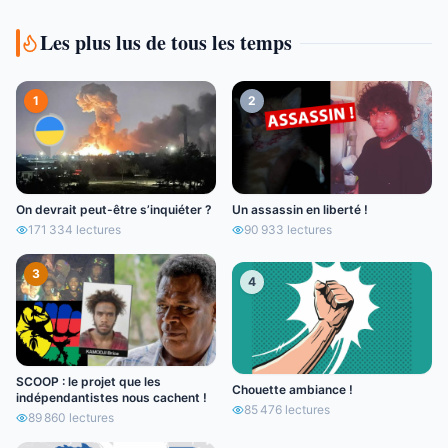
Les plus lus de tous les temps
1
2
On devrait peut-être s’inquiéter ?
Un assassin en liberté !
171 334
lectures
90 933
lectures
3
4
SCOOP : le projet que les
Chouette ambiance !
indépendantistes nous cachent !
85 476
lectures
89 860
lectures