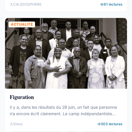
de la semaine calédonienne.
CALEDOSPHERE
61
lectures
ACTUALITÉ
Figuration
Il y a, dans les résultats du 28 juin, un fait que personne
n’a encore écrit clairement. Le camp indépendantiste
obtient 19 sièges au Congrès. Dix-neuf. C’est un chiffre
Sirius
503
lectures
respectable – le deuxième bloc de l’hémicycle, plus