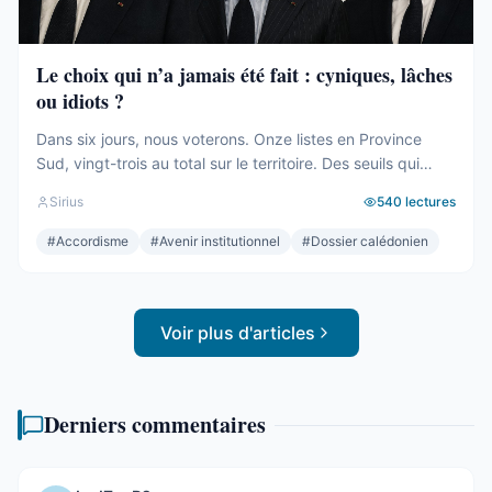
Le choix qui n’a jamais été fait : cyniques, lâches
ou idiots ?
Dans six jours, nous voterons. Onze listes en Province
Sud, vingt-trois au total sur le territoire. Des seuils qui
effaceront une partie des voix. Des alliances qui se feront
Sirius
540
lectures
le soir même, dans les couloirs, loin des électeurs. Tout
cela compte. Tout cela a été décrit ici, semaine après
#
Accordisme
#
Avenir institutionnel
#
Dossier calédonien
semaine, depuis des mois. Mais le ...
Voir plus d'articles
Derniers commentaires