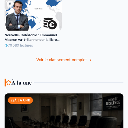
5
Nouvelle-Calédonie : Emmanuel
Macron va-t-il annoncer la libre
circulation de l’euro ?
79 080
lectures
Voir le classement complet →
À la une
À LA UNE