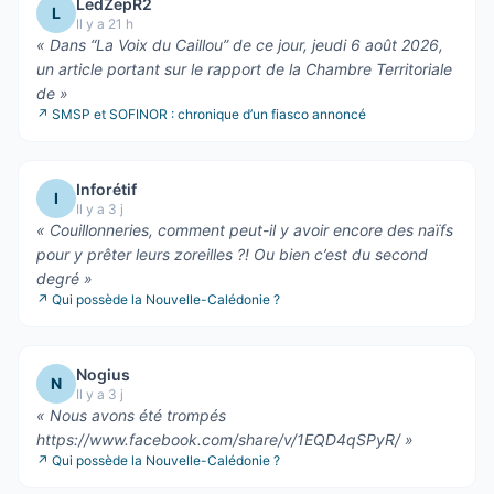
LedZepR2
L
Il y a 21 h
«
Dans “La Voix du Caillou” de ce jour, jeudi 6 août 2026,
un article portant sur le rapport de la Chambre Territoriale
de
»
↗
SMSP et SOFINOR : chronique d’un fiasco annoncé
Inforétif
I
Il y a 3 j
«
Couillonneries, comment peut-il y avoir encore des naïfs
pour y prêter leurs zoreilles ?! Ou bien c’est du second
degré
»
↗
Qui possède la Nouvelle-Calédonie ?
Nogius
N
Il y a 3 j
«
Nous avons été trompés
https://www.facebook.com/share/v/1EQD4qSPyR/
»
↗
Qui possède la Nouvelle-Calédonie ?