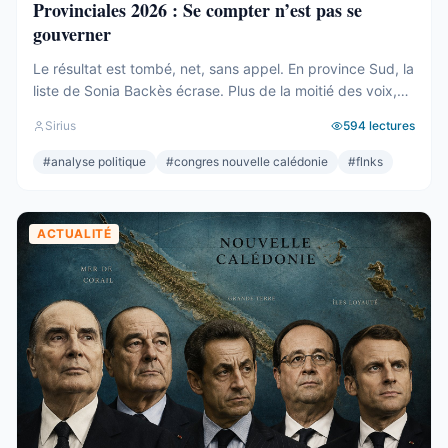
Provinciales 2026 : Se compter n’est pas se
gouverner
Le résultat est tombé, net, sans appel. En province Sud, la
liste de Sonia Backès écrase. Plus de la moitié des voix,
une assemblée provinciale dominée, la droite la plus dure
Sirius
594
lectures
pulvérisée, le centre rayé de la carte. On parlera de raz-
de-marée, et le mot, pour une fois, ne sera pas exagéré.
#
analyse politique
#
congres nouvelle calédonie
#
flnks
Et pourtant. Comptons. ...
ACTUALITÉ