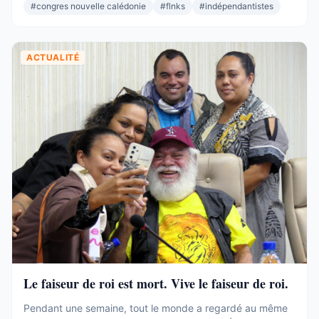
important que l’Éveil Océanien, plus important que l’UNI.
#
congres nouvelle calédonie
#
flnks
#
indépendantistes
Et pourtant. Commençons par ce que ces 19 sièges ne ...
ACTUALITÉ
Le faiseur de roi est mort. Vive le faiseur de roi.
Pendant une semaine, tout le monde a regardé au même