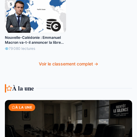
5
Nouvelle-Calédonie : Emmanuel
Macron va-t-il annoncer la libre
circulation de l’euro ?
79 080
lectures
Voir le classement complet →
À la une
À LA UNE