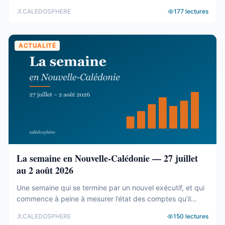
Le cadastre calédonien est en accès libre. Nous avons
CALEDOSPHERE
177
lectures
agrégé ses 77 031 parcelles. Le résultat tient en trois
chiffres — et aucun des trois n’est celui qu’on attend. Trois
blocs, et un malentendu ...
ACTUALITÉ
La semaine en Nouvelle-Calédonie — 27 juillet
au 2 août 2026
Une semaine qui se termine par un nouvel exécutif, et qui
commence à peine à mesurer l’état des comptes qu’il
hérite. Tour d’horizon du 27 juillet au 2 août. Un 19e
CALEDOSPHERE
150
lectures
gouvernement, et des comptes qui coincent C’est fait. Le