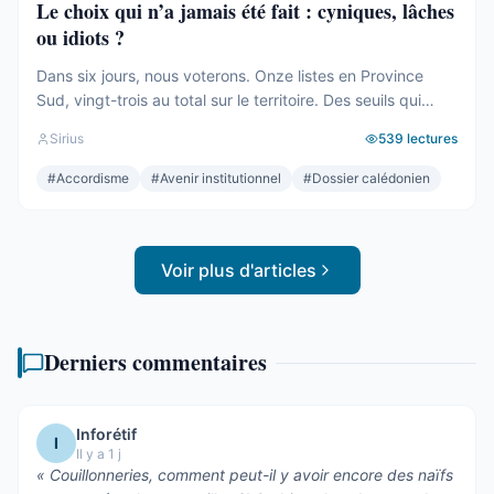
Le choix qui n’a jamais été fait : cyniques, lâches
ou idiots ?
Dans six jours, nous voterons. Onze listes en Province
Sud, vingt-trois au total sur le territoire. Des seuils qui
effaceront une partie des voix. Des alliances qui se feront
Sirius
539
lectures
le soir même, dans les couloirs, loin des électeurs. Tout
cela compte. Tout cela a été décrit ici, semaine après
#
Accordisme
#
Avenir institutionnel
#
Dossier calédonien
semaine, depuis des mois. Mais le ...
Voir plus d'articles
Derniers commentaires
Inforétif
I
Il y a 1 j
«
Couillonneries, comment peut-il y avoir encore des naïfs