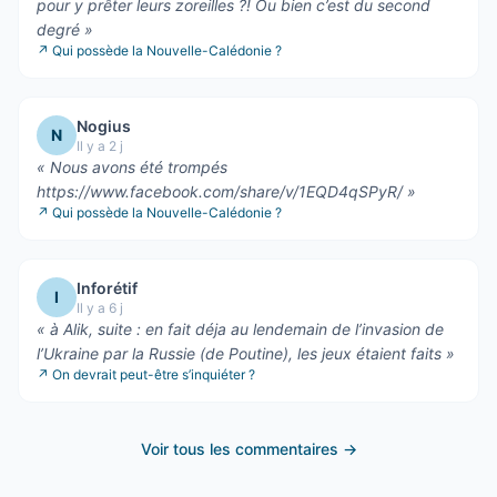
pour y prêter leurs zoreilles ?! Ou bien c’est du second
degré
»
↗
Qui possède la Nouvelle-Calédonie ?
Nogius
N
Il y a 2 j
«
Nous avons été trompés
https://www.facebook.com/share/v/1EQD4qSPyR/
»
↗
Qui possède la Nouvelle-Calédonie ?
Inforétif
I
Il y a 6 j
«
à Alik, suite : en fait déja au lendemain de l’invasion de
l’Ukraine par la Russie (de Poutine), les jeux étaient faits
»
↗
On devrait peut-être s’inquiéter ?
Voir tous les commentaires →