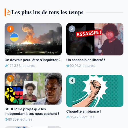
Les plus lus de tous les temps
1
2
On devrait peut-être s’inquiéter ?
Un assassin en liberté !
171 333
lectures
90 932
lectures
3
4
SCOOP : le projet que les
Chouette ambiance !
indépendantistes nous cachent !
85 475
lectures
89 859
lectures