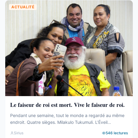
ACTUALITÉ
Le faiseur de roi est mort. Vive le faiseur de roi.
Pendant une semaine, tout le monde a regardé au même
endroit. Quatre sièges. Milakulo Tukumuli. L’Éveil
Océanien. Le faiseur de roi, l’arbitre, celui qui penche et
Sirius
546
lectures
fait basculer. Depuis 2019, la formule était connue : quand