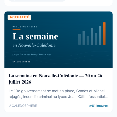
présidence et du bureau ...
ACTUALITÉ
La semaine en Nouvelle-Calédonie — 20 au 26
juillet 2026
Le 19e gouvernement se met en place, Gomès et Michel
rejugés, incendie criminel au lycée Jean XXIII : l’essentiel
de la semaine calédonienne.
CALEDOSPHERE
61
lectures