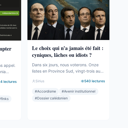
Le choix qui n’a jamais été fait :
ompter
cyniques, lâches ou idiots ?
Dans six jours, nous voterons. Onze
ns appel.
listes en Province Sud, vingt-trois au
onia
total sur le territoire. Des seuils qui
tié des
Sirius
540
lectures
94
lectures
effaceront une partie des voix. Des
le
alliances qui se feront le soir même,
#
Accordisme
#
Avenir institutionnel
dans les couloirs, loin des électeurs.
a carte.
#
Dossier calédonien
#
flnks
Tout cela compte. Tout cela a été
t le mot,
décrit ici, semaine après semaine,
géré. Et
depuis des mois. Mais le ...