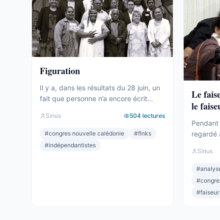
Figuration
Il y a, dans les résultats du 28 juin, un
Le fais
fait que personne n’a encore écrit
le faise
clairement. Le camp indépendantiste
Sirius
504
lectures
obtient 19 sièges au Congrès. Dix-
Pendant 
neuf. C’est un chiffre respectable – le
#
congres nouvelle calédonie
#
flnks
regardé 
deuxième bloc de l’hémicycle, plus
sièges. M
#
indépendantistes
Sirius
important que l’Éveil Océanien, plus
Océanien.
important que l’UNI. Et pourtant.
celui qui
#
analyse
Commençons par ce que ces 19
Depuis 2
#
congre
sièges ne ...
quand per
#
faiseur
lui qui dé
Wamytan. 