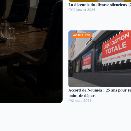
La décennie du divorce silencieux 
19 janvier 2026
ACTUALITÉ
Accord de Nouméa : 25 ans pour re
point de départ
2 mars 2026