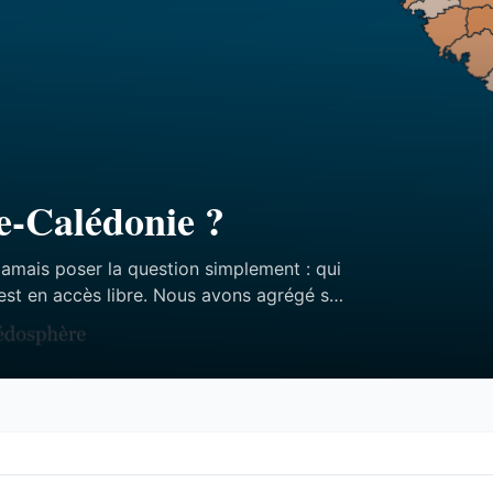
e-Calédonie ?
jamais poser la question simplement : qui
est en accès libre. Nous avons agrégé ses
ffres — et aucun des trois n’est celui qu’on