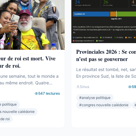
bureau ...
Provinciales 2026 : Se c
eur de roi est mort. Vive
n’est pas se gouverner
ur de roi.
Le résultat est tombé, net, sa
En province Sud, la liste de S
une semaine, tout le monde a
Backès écrase. Plus de la moi
au même endroit. Quatre
Sirius
5
voix, une assemblée provincia
ilakulo Tukumuli. L’Éveil
547
lectures
dominée, la droite la plus dure
 Le faiseur de roi, l’arbitre,
#
analyse politique
pulvérisée, le centre rayé de l
 penche et fait basculer.
 politique
#
congres nouvelle calédonie
On parlera de raz-de-marée, e
019, la formule était connue :
s nouvelle calédonie
pour une fois, ne sera pas exa
sonne n’a la majorité, c’est
 de roi
pourtant. Comptons. ...
cide. Il avait fait élire
Il avait fait présider Backès.