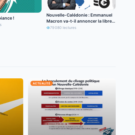
Nouvelle-Calédonie : Emmanuel
iance !
Macron va-t-il annoncer la libre
s
circulation de l’euro ?
79 080
lectures
ACTUALITÉ