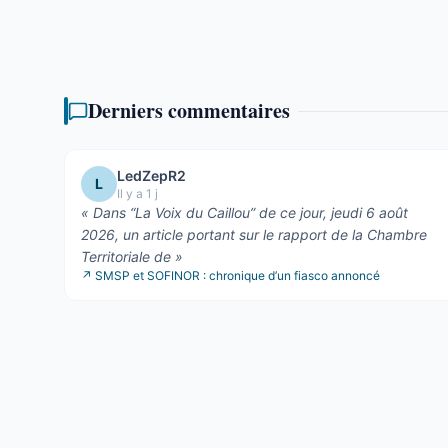
Il ...
Derniers commentaires
LedZepR2
L
Il y a 1 j
«
Dans “La Voix du Caillou” de ce jour, jeudi 6 août
2026, un article portant sur le rapport de la Chambre
Territoriale de
»
↗
SMSP et SOFINOR : chronique d’un fiasco annoncé