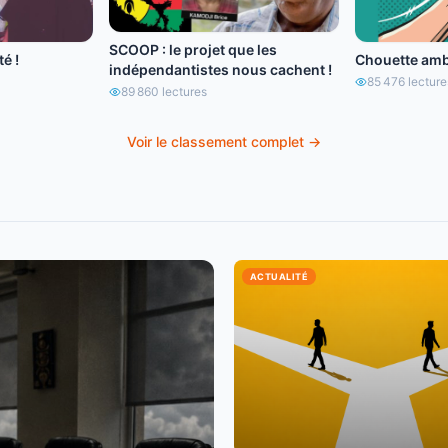
SCOOP : le projet que les
é !
Chouette amb
indépendantistes nous cachent !
85 476
lecture
89 860
lectures
Voir le classement complet →
ACTUALITÉ