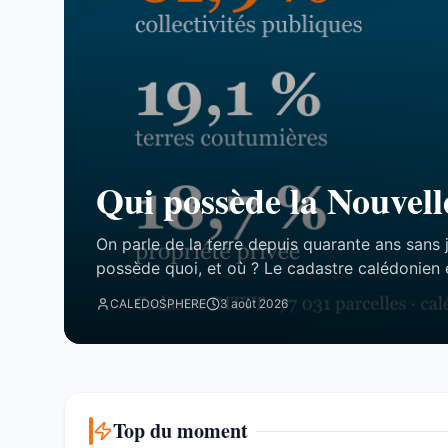
Qui possède la Nouvell
On parle de la terre depuis quarante ans sans 
possède quoi, et où ? Le cadastre calédonien 
77 031 parcelles. Le résultat tient en trois chi
CALEDOSPHERE
3 août 2026
attend. Trois blocs, et un malentendu ...
Top du moment