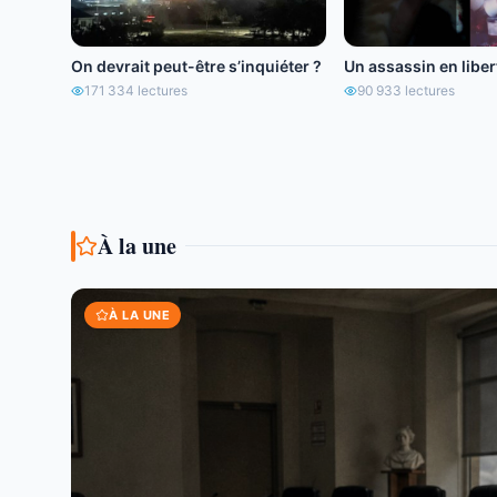
On devrait peut-être s’inquiéter ?
Un assassin en libert
171 334
lectures
90 933
lectures
À la une
À LA UNE