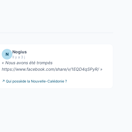
Nogius
N
Il y a 3 j
«
Nous avons été trompés
https://www.facebook.com/share/v/1EQD4qSPyR/
»
↗
Qui possède la Nouvelle-Calédonie ?