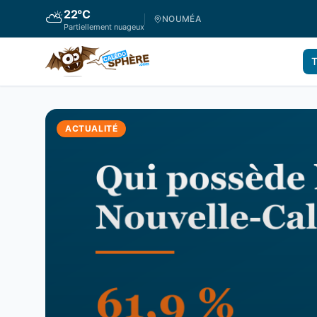
22
°C
⛅
NOUMÉA
Partiellement nuageux
T
ACTUALITÉ