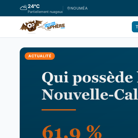
24
°C
⛅
NOUMÉA
Partiellement nuageux
T
ACTUALITÉ