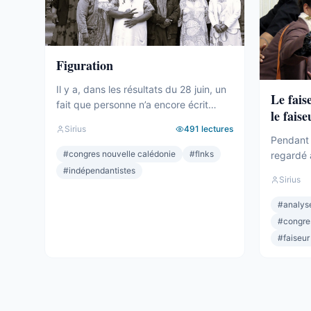
Figuration
Il y a, dans les résultats du 28 juin, un
Le fais
fait que personne n’a encore écrit
le faise
clairement. Le camp indépendantiste
Sirius
491
lectures
obtient 19 sièges au Congrès. Dix-
Pendant 
neuf. C’est un chiffre respectable – le
#
congres nouvelle calédonie
#
flnks
regardé 
deuxième bloc de l’hémicycle, plus
sièges. M
#
indépendantistes
Sirius
important que l’Éveil Océanien, plus
Océanien.
important que l’UNI. Et pourtant.
celui qui
#
analyse
Commençons par ce que ces 19
Depuis 2
#
congre
sièges ne ...
quand per
#
faiseur
lui qui dé
Wamytan. 
Il ...