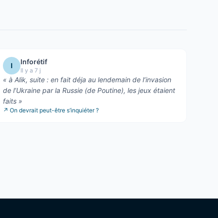
Inforétif
I
Il y a 7 j
«
à Alik, suite : en fait déja au lendemain de l’invasion
de l’Ukraine par la Russie (de Poutine), les jeux étaient
faits
»
↗
On devrait peut-être s’inquiéter ?