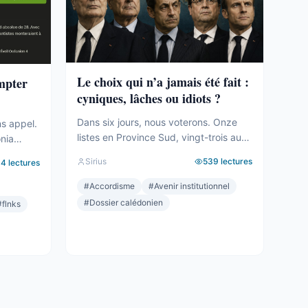
Le choix qui n’a jamais été fait :
ompter
cyniques, lâches ou idiots ?
Dans six jours, nous voterons. Onze
ns appel.
listes en Province Sud, vingt-trois au
onia
total sur le territoire. Des seuils qui
tié des
Sirius
539
lectures
94
lectures
effaceront une partie des voix. Des
le
alliances qui se feront le soir même,
#
Accordisme
#
Avenir institutionnel
dans les couloirs, loin des électeurs.
a carte.
#
Dossier calédonien
#
flnks
Tout cela compte. Tout cela a été
t le mot,
décrit ici, semaine après semaine,
géré. Et
depuis des mois. Mais le ...