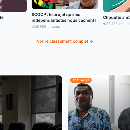
SCOOP : le projet que les
é !
Chouette amb
indépendantistes nous cachent !
85 475
lecture
89 859
lectures
Voir le classement complet →
ACTUALITÉ