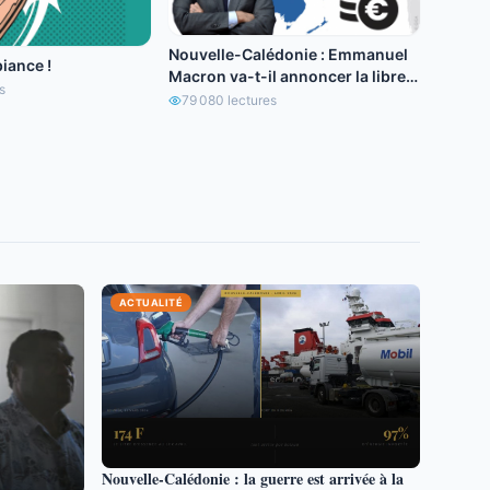
Nouvelle-Calédonie : Emmanuel
iance !
Macron va-t-il annoncer la libre
s
circulation de l’euro ?
79 080
lectures
ACTUALITÉ
Nouvelle-Calédonie : la guerre est arrivée à la