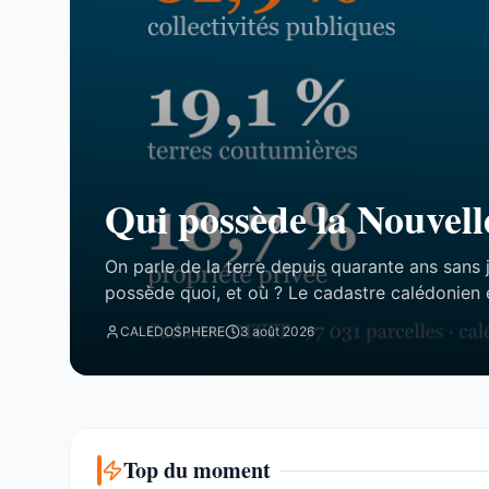
Qui possède la Nouvell
On parle de la terre depuis quarante ans sans 
possède quoi, et où ? Le cadastre calédonien 
77 031 parcelles. Le résultat tient en trois chi
CALEDOSPHERE
3 août 2026
attend. Trois blocs, et un malentendu ...
Top du moment