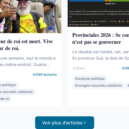
Provinciales 2026 : Se c
eur de roi est mort. Vive
n’est pas se gouverner
ur de roi.
Le résultat est tombé, net, sa
En province Sud, la liste de S
une semaine, tout le monde a
Backès écrase. Plus de la moi
au même endroit. Quatre
Sirius
5
voix, une assemblée provincia
ilakulo Tukumuli. L’Éveil
546
lectures
dominée, la droite la plus dure
 Le faiseur de roi, l’arbitre,
#
analyse politique
pulvérisée, le centre rayé de l
 penche et fait basculer.
 politique
#
congres nouvelle calédonie
On parlera de raz-de-marée, e
019, la formule était connue :
s nouvelle calédonie
pour une fois, ne sera pas exa
sonne n’a la majorité, c’est
 de roi
pourtant. Comptons. ...
cide. Il avait fait élire
Il avait fait présider Backès.
Voir plus d'articles