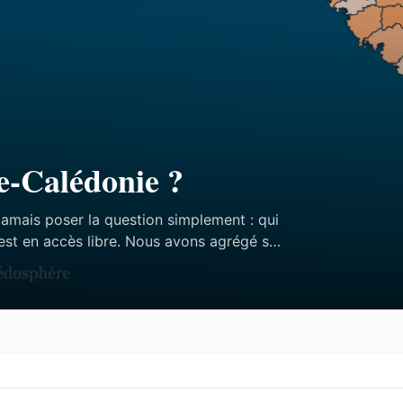
e-Calédonie ?
jamais poser la question simplement : qui
est en accès libre. Nous avons agrégé ses
ffres — et aucun des trois n’est celui qu’on