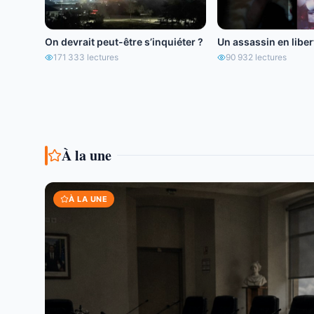
On devrait peut-être s’inquiéter ?
Un assassin en libert
171 333
lectures
90 932
lectures
À la une
À LA UNE