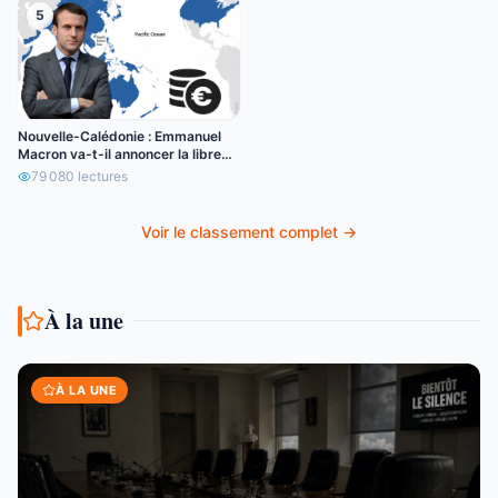
5
Nouvelle-Calédonie : Emmanuel
Macron va-t-il annoncer la libre
circulation de l’euro ?
79 080
lectures
Voir le classement complet →
À la une
À LA UNE