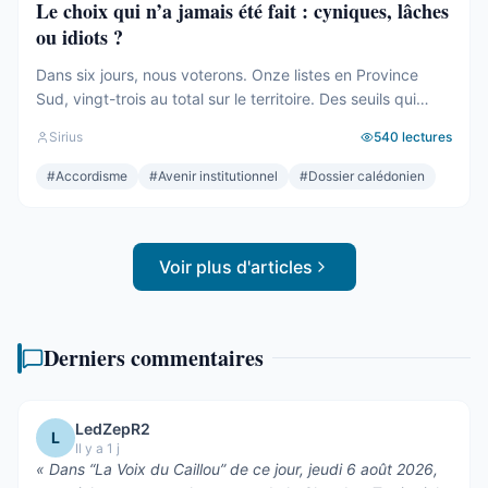
Le choix qui n’a jamais été fait : cyniques, lâches
ou idiots ?
Dans six jours, nous voterons. Onze listes en Province
Sud, vingt-trois au total sur le territoire. Des seuils qui
effaceront une partie des voix. Des alliances qui se feront
Sirius
540
lectures
le soir même, dans les couloirs, loin des électeurs. Tout
cela compte. Tout cela a été décrit ici, semaine après
#
Accordisme
#
Avenir institutionnel
#
Dossier calédonien
semaine, depuis des mois. Mais le ...
Voir plus d'articles
Derniers commentaires
LedZepR2
L
Il y a 1 j
«
Dans “La Voix du Caillou” de ce jour, jeudi 6 août 2026,