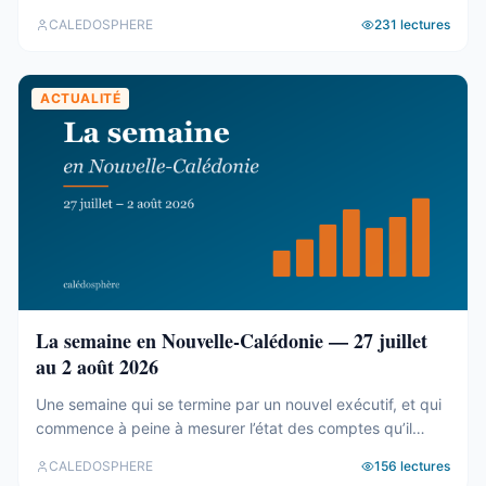
Le cadastre calédonien est en accès libre. Nous avons
CALEDOSPHERE
231
lectures
agrégé ses 77 031 parcelles. Le résultat tient en trois
chiffres — et aucun des trois n’est celui qu’on attend. Trois
blocs, et un malentendu ...
ACTUALITÉ
La semaine en Nouvelle-Calédonie — 27 juillet
au 2 août 2026
Une semaine qui se termine par un nouvel exécutif, et qui
commence à peine à mesurer l’état des comptes qu’il
hérite. Tour d’horizon du 27 juillet au 2 août. Un 19e
CALEDOSPHERE
156
lectures
gouvernement, et des comptes qui coincent C’est fait. Le