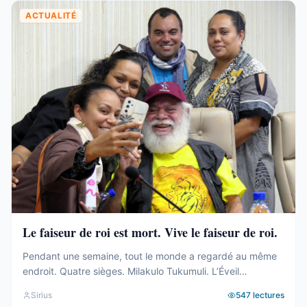
ACTUALITÉ
Le faiseur de roi est mort. Vive le faiseur de roi.
Pendant une semaine, tout le monde a regardé au même
endroit. Quatre sièges. Milakulo Tukumuli. L’Éveil
Océanien. Le faiseur de roi, l’arbitre, celui qui penche et
Sirius
547
lectures
fait basculer. Depuis 2019, la formule était connue : quand