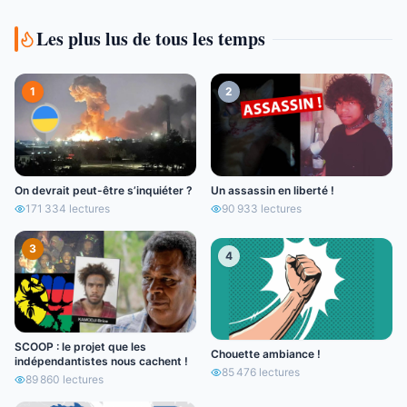
Les plus lus de tous les temps
1
2
On devrait peut-être s’inquiéter ?
Un assassin en liberté !
171 334
lectures
90 933
lectures
3
4
SCOOP : le projet que les
Chouette ambiance !
indépendantistes nous cachent !
85 476
lectures
89 860
lectures