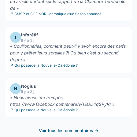
un article portant sur le rapport de la Chambre Territoriale
de
»
↗
SMSP et SOFINOR : chronique d’un fiasco annoncé
Inforétif
I
Il y a 3 j
«
Couillonneries, comment peut-il y avoir encore des naïfs
pour y prêter leurs zoreilles ?! Ou bien c’est du second
degré
»
↗
Qui possède la Nouvelle-Calédonie ?
Nogius
N
Il y a 3 j
«
Nous avons été trompés
https://www.facebook.com/share/v/1EQD4qSPyR/
»
↗
Qui possède la Nouvelle-Calédonie ?
Voir tous les commentaires →