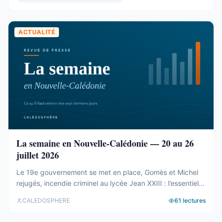
présidence et du bureau ...
ACTUALITÉ
La semaine en Nouvelle-Calédonie — 20 au 26
juillet 2026
Le 19e gouvernement se met en place, Gomès et Michel
rejugés, incendie criminel au lycée Jean XXIII : l’essentiel
de la semaine calédonienne.
CALEDOSPHERE
61
lectures