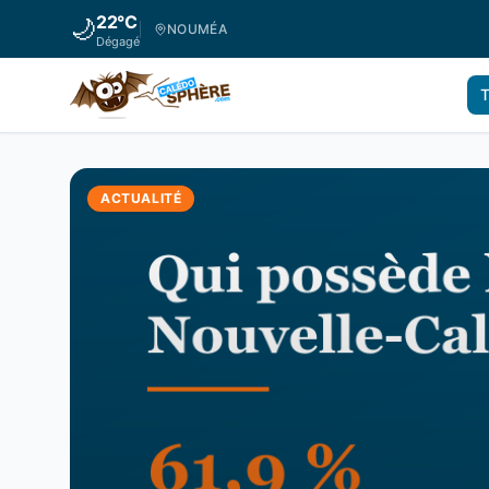
22
°C
🌙
NOUMÉA
Dégagé
T
ACTUALITÉ