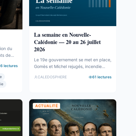
La semaine en Nouvelle-
Calédonie — 20 au 26 juillet
2026
tion du
nts de
Le 19e gouvernement se met en place,
rs, vides
36
lectures
Gomès et Michel rejugés, incendie
 du bloc
criminel au lycée Jean XXIII : l’essentiel
èges
te
CALEDOSPHERE
61
lectures
de la semaine calédonienne.
ucune
ie
tes, le
nien.
ACTUALITÉ
 du