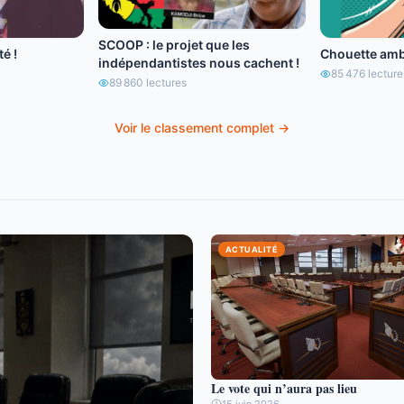
SCOOP : le projet que les
é !
Chouette amb
indépendantistes nous cachent !
85 476
lecture
89 860
lectures
Voir le classement complet →
ACTUALITÉ
Le vote qui n’aura pas lieu