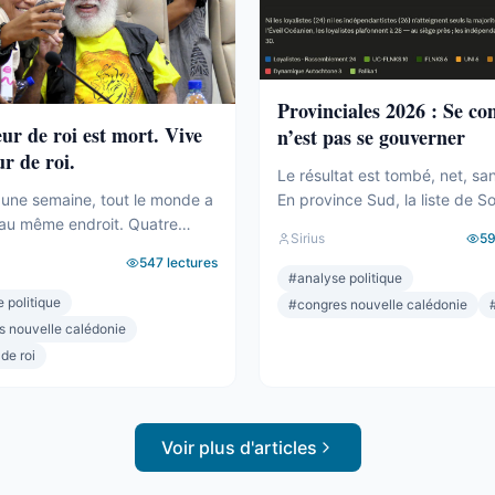
Provinciales 2026 : Se c
eur de roi est mort. Vive
n’est pas se gouverner
ur de roi.
Le résultat est tombé, net, sa
En province Sud, la liste de S
une semaine, tout le monde a
Backès écrase. Plus de la moi
au même endroit. Quatre
Sirius
5
voix, une assemblée provincia
ilakulo Tukumuli. L’Éveil
547
lectures
dominée, la droite la plus dure
 Le faiseur de roi, l’arbitre,
#
analyse politique
pulvérisée, le centre rayé de l
 penche et fait basculer.
 politique
#
congres nouvelle calédonie
On parlera de raz-de-marée, e
019, la formule était connue :
s nouvelle calédonie
pour une fois, ne sera pas exa
sonne n’a la majorité, c’est
 de roi
pourtant. Comptons. ...
cide. Il avait fait élire
Il avait fait présider Backès.
Voir plus d'articles