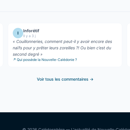
Inforétif
I
Il y a 3 j
«
Couillonneries, comment peut-il y avoir encore des
naïfs pour y prêter leurs zoreilles ?! Ou bien c’est du
second degré
»
↗
Qui possède la Nouvelle-Calédonie ?
Voir tous les commentaires →
©
2026
Calédosphère — L'actualité de Nouvelle-Calédo