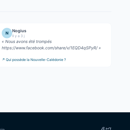
Nogius
N
Il y a 3 j
«
Nous avons été trompés
https://www.facebook.com/share/v/1EQD4qSPyR/
»
↗
Qui possède la Nouvelle-Calédonie ?
nie