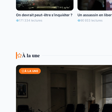
On devrait peut-être s’inquiéter ?
Un assassin en libert
171 334
lectures
90 933
lectures
À la une
À LA UNE