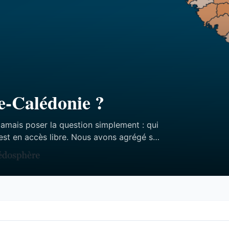
e-Calédonie ?
jamais poser la question simplement : qui
est en accès libre. Nous avons agrégé ses
ffres — et aucun des trois n’est celui qu’on