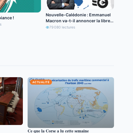
Nouvelle-Calédonie : Emmanuel
iance !
Macron va-t-il annoncer la libre
s
circulation de l’euro ?
79 080
lectures
ACTUALITÉ
Ce que la Corse a lu cette semaine