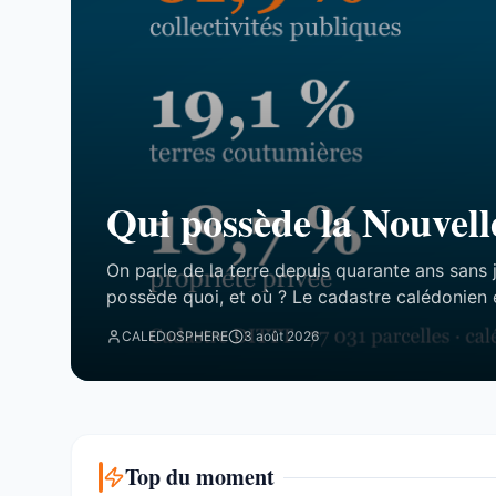
Qui possède la Nouvell
On parle de la terre depuis quarante ans sans 
possède quoi, et où ? Le cadastre calédonien 
77 031 parcelles. Le résultat tient en trois chi
CALEDOSPHERE
3 août 2026
attend. Trois blocs, et un malentendu ...
Top du moment