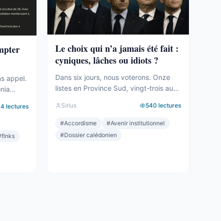
Le choix qui n’a jamais été fait :
ompter
cyniques, lâches ou idiots ?
Dans six jours, nous voterons. Onze
ns appel.
listes en Province Sud, vingt-trois au
onia
total sur le territoire. Des seuils qui
tié des
Sirius
540
lectures
94
lectures
effaceront une partie des voix. Des
le
alliances qui se feront le soir même,
#
Accordisme
#
Avenir institutionnel
dans les couloirs, loin des électeurs.
a carte.
#
Dossier calédonien
#
flnks
Tout cela compte. Tout cela a été
t le mot,
décrit ici, semaine après semaine,
géré. Et
depuis des mois. Mais le ...