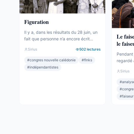
Figuration
Il y a, dans les résultats du 28 juin, un
Le fais
fait que personne n’a encore écrit
le faise
clairement. Le camp indépendantiste
Sirius
502
lectures
obtient 19 sièges au Congrès. Dix-
Pendant 
neuf. C’est un chiffre respectable – le
#
congres nouvelle calédonie
#
flnks
regardé 
deuxième bloc de l’hémicycle, plus
sièges. M
#
indépendantistes
Sirius
important que l’Éveil Océanien, plus
Océanien.
important que l’UNI. Et pourtant.
celui qui
#
analyse
Commençons par ce que ces 19
Depuis 2
#
congre
sièges ne ...
quand per
#
faiseur
lui qui dé
Wamytan. 
Il ...