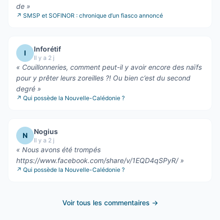
de
»
↗
SMSP et SOFINOR : chronique d’un fiasco annoncé
Inforétif
I
Il y a 2 j
«
Couillonneries, comment peut-il y avoir encore des naïfs
pour y prêter leurs zoreilles ?! Ou bien c’est du second
degré
»
↗
Qui possède la Nouvelle-Calédonie ?
Nogius
N
Il y a 2 j
«
Nous avons été trompés
https://www.facebook.com/share/v/1EQD4qSPyR/
»
↗
Qui possède la Nouvelle-Calédonie ?
Voir tous les commentaires →