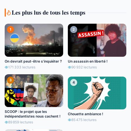
Les plus lus de tous les temps
1
2
On devrait peut-être s’inquiéter ?
Un assassin en liberté !
171 333
lectures
90 932
lectures
3
4
SCOOP : le projet que les
Chouette ambiance !
indépendantistes nous cachent !
85 475
lectures
89 859
lectures