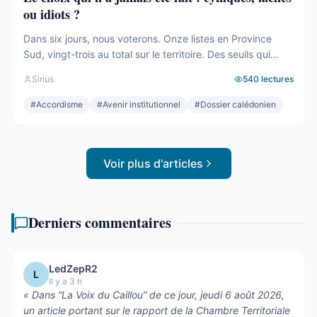
ou idiots ?
Dans six jours, nous voterons. Onze listes en Province
Sud, vingt-trois au total sur le territoire. Des seuils qui
effaceront une partie des voix. Des alliances qui se feront
Sirius
540
lectures
le soir même, dans les couloirs, loin des électeurs. Tout
cela compte. Tout cela a été décrit ici, semaine après
#
Accordisme
#
Avenir institutionnel
#
Dossier calédonien
semaine, depuis des mois. Mais le ...
Voir plus d'articles
Derniers commentaires
LedZepR2
L
Il y a 3 h
«
Dans “La Voix du Caillou” de ce jour, jeudi 6 août 2026,
un article portant sur le rapport de la Chambre Territoriale