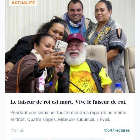
ACTUALITÉ
Le faiseur de roi est mort. Vive le faiseur de roi.
Pendant une semaine, tout le monde a regardé au même
endroit. Quatre sièges. Milakulo Tukumuli. L’Éveil
Océanien. Le faiseur de roi, l’arbitre, celui qui penche et
Sirius
547
lectures
fait basculer. Depuis 2019, la formule était connue : quand
personne n’a la majorité, c’est lui qui décide. Il avait fait