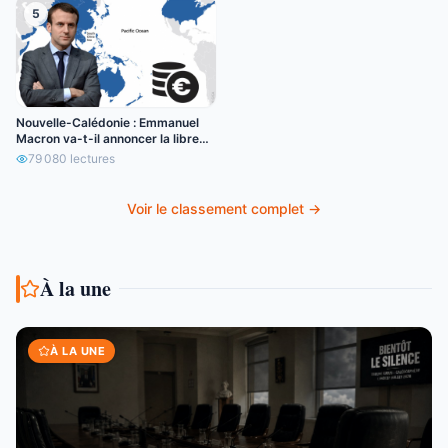
5
Nouvelle-Calédonie : Emmanuel
Macron va-t-il annoncer la libre
circulation de l’euro ?
79 080
lectures
Voir le classement complet →
À la une
À LA UNE