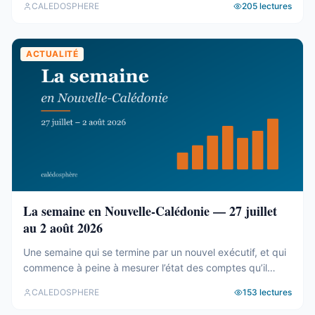
CALEDOSPHERE
205
lectures
agrégé ses 77 031 parcelles. Le résultat tient en trois
chiffres — et aucun des trois n’est celui qu’on attend. Trois
blocs, et un malentendu ...
ACTUALITÉ
La semaine en Nouvelle-Calédonie — 27 juillet
au 2 août 2026
Une semaine qui se termine par un nouvel exécutif, et qui
commence à peine à mesurer l’état des comptes qu’il
hérite. Tour d’horizon du 27 juillet au 2 août. Un 19e
CALEDOSPHERE
153
lectures
gouvernement, et des comptes qui coincent C’est fait. Le
vendredi 31 juillet, les onze membres du 19e