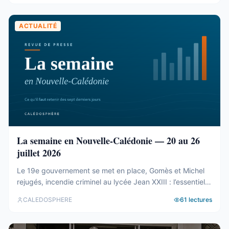
ACTUALITÉ
La semaine en Nouvelle-Calédonie — 20 au 26
juillet 2026
Le 19e gouvernement se met en place, Gomès et Michel
rejugés, incendie criminel au lycée Jean XXIII : l’essentiel
de la semaine calédonienne.
CALEDOSPHERE
61
lectures