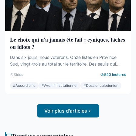
Le choix qui n’a jamais été fait : cyniques, lâches
ou idiots ?
Dans six jours, nous voterons. Onze listes en Province
Sud, vingt-trois au total sur le territoire. Des seuils qui
effaceront une partie des voix. Des alliances qui se feront
Sirius
540
lectures
le soir même, dans les couloirs, loin des électeurs. Tout
cela compte. Tout cela a été décrit ici, semaine après
#
Accordisme
#
Avenir institutionnel
#
Dossier calédonien
semaine, depuis des mois. Mais le ...
Voir plus d'articles