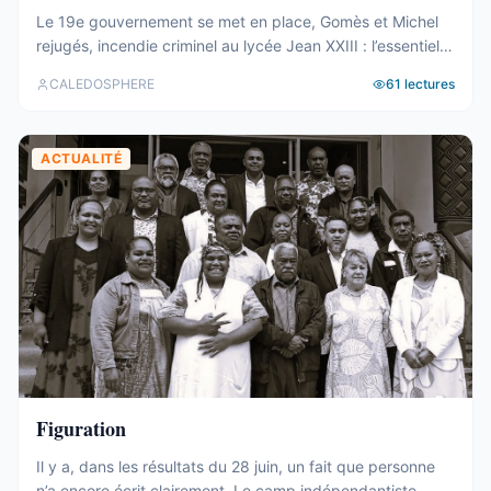
Le 19e gouvernement se met en place, Gomès et Michel
rejugés, incendie criminel au lycée Jean XXIII : l’essentiel
de la semaine calédonienne.
CALEDOSPHERE
61
lectures
ACTUALITÉ
Figuration
Il y a, dans les résultats du 28 juin, un fait que personne
n’a encore écrit clairement. Le camp indépendantiste