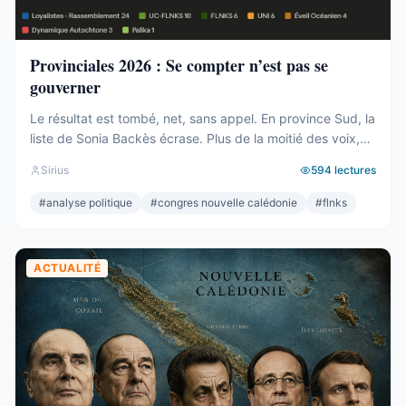
Provinciales 2026 : Se compter n’est pas se
gouverner
Le résultat est tombé, net, sans appel. En province Sud, la
liste de Sonia Backès écrase. Plus de la moitié des voix,
une assemblée provinciale dominée, la droite la plus dure
Sirius
594
lectures
pulvérisée, le centre rayé de la carte. On parlera de raz-
de-marée, et le mot, pour une fois, ne sera pas exagéré.
#
analyse politique
#
congres nouvelle calédonie
#
flnks
Et pourtant. Comptons. ...
ACTUALITÉ