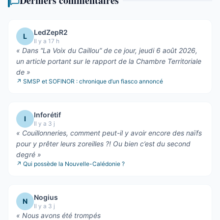
Derniers commentaires
LedZepR2
L
Il y a 17 h
«
Dans “La Voix du Caillou” de ce jour, jeudi 6 août 2026,
un article portant sur le rapport de la Chambre Territoriale
de
»
↗
SMSP et SOFINOR : chronique d’un fiasco annoncé
Inforétif
I
Il y a 3 j
«
Couillonneries, comment peut-il y avoir encore des naïfs
pour y prêter leurs zoreilles ?! Ou bien c’est du second
degré
»
↗
Qui possède la Nouvelle-Calédonie ?
Nogius
N
Il y a 3 j
«
Nous avons été trompés