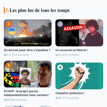
Les plus lus de tous les temps
1
2
On devrait peut-être s’inquiéter ?
Un assassin en liberté !
171 334
lectures
90 933
lectures
3
4
SCOOP : le projet que les
Chouette ambiance !
indépendantistes nous cachent !
85 476
lectures
89 860
lectures