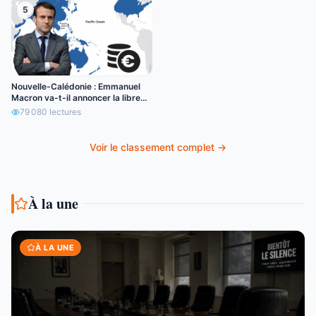
5
Nouvelle-Calédonie : Emmanuel
Macron va-t-il annoncer la libre
circulation de l’euro ?
79 080
lectures
Voir le classement complet →
À la une
À LA UNE