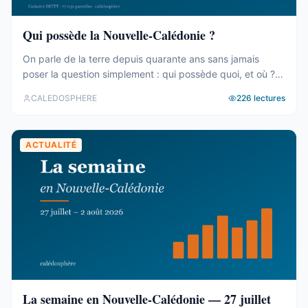
Qui possède la Nouvelle-Calédonie ?
On parle de la terre depuis quarante ans sans jamais
poser la question simplement : qui possède quoi, et où ?
Le cadastre calédonien est en accès libre. Nous avons
CALEDOSPHERE
226
lectures
agrégé ses 77 031 parcelles. Le résultat tient en trois
chiffres — et aucun des trois n’est celui qu’on attend. Trois
blocs, et un malentendu ...
ACTUALITÉ
La semaine en Nouvelle-Calédonie — 27 juillet