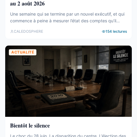
au 2 août 2026
Une semaine qui se termine par un nouvel exécutif, et qui
commence à peine à mesurer l’état des comptes qu’il
hérite. Tour d’horizon du 27 juillet au 2 août. Un 19e
CALEDOSPHERE
154
lectures
gouvernement, et des comptes qui coincent C’est fait. Le
vendredi 31 juillet, les onze membres du 19e
gouvernement ont été élus au Congrès (abonnés), ...
ACTUALITÉ
Bientôt le silence
Le choc du 28 juin. La disparition du centre. L’élection des