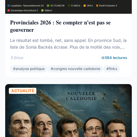
Provinciales 2026 : Se compter n’est pas se
gouverner
Le résultat est tombé, net, sans appel. En province Sud, la
liste de Sonia Backès écrase. Plus de la moitié des voix,
une assemblée provinciale dominée, la droite la plus dure
Sirius
594
lectures
pulvérisée, le centre rayé de la carte. On parlera de raz-
de-marée, et le mot, pour une fois, ne sera pas exagéré.
#
analyse politique
#
congres nouvelle calédonie
#
flnks
Et pourtant. Comptons. ...
ACTUALITÉ