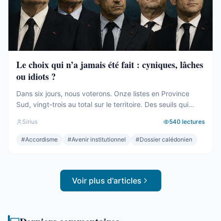
Le choix qui n’a jamais été fait : cyniques, lâches
ou idiots ?
Dans six jours, nous voterons. Onze listes en Province
Sud, vingt-trois au total sur le territoire. Des seuils qui
effaceront une partie des voix. Des alliances qui se feront
Sirius
540
lectures
le soir même, dans les couloirs, loin des électeurs. Tout
cela compte. Tout cela a été décrit ici, semaine après
#
Accordisme
#
Avenir institutionnel
#
Dossier calédonien
semaine, depuis des mois. Mais le ...
Voir plus d'articles