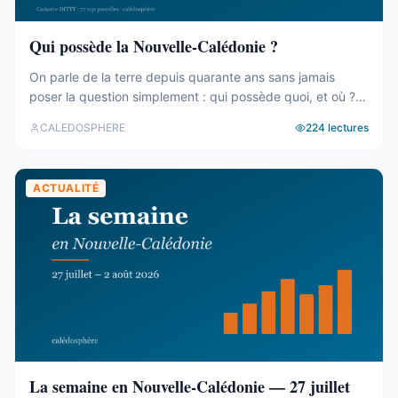
Qui possède la Nouvelle-Calédonie ?
On parle de la terre depuis quarante ans sans jamais
poser la question simplement : qui possède quoi, et où ?
Le cadastre calédonien est en accès libre. Nous avons
CALEDOSPHERE
224
lectures
agrégé ses 77 031 parcelles. Le résultat tient en trois
chiffres — et aucun des trois n’est celui qu’on attend. Trois
blocs, et un malentendu ...
ACTUALITÉ
La semaine en Nouvelle-Calédonie — 27 juillet