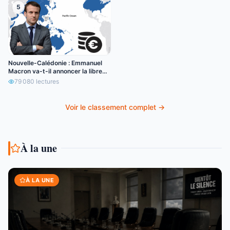
5
Nouvelle-Calédonie : Emmanuel
Macron va-t-il annoncer la libre
circulation de l’euro ?
79 080
lectures
Voir le classement complet →
À la une
À LA UNE