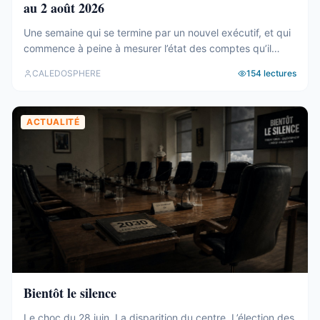
au 2 août 2026
Une semaine qui se termine par un nouvel exécutif, et qui
commence à peine à mesurer l’état des comptes qu’il
hérite. Tour d’horizon du 27 juillet au 2 août. Un 19e
CALEDOSPHERE
154
lectures
gouvernement, et des comptes qui coincent C’est fait. Le
vendredi 31 juillet, les onze membres du 19e
gouvernement ont été élus au Congrès (abonnés), ...
ACTUALITÉ
Bientôt le silence
Le choc du 28 juin. La disparition du centre. L’élection des