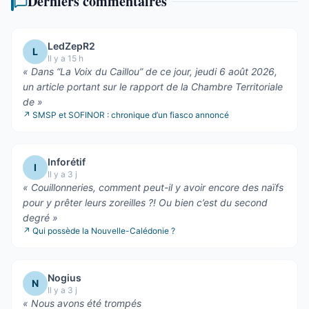
Derniers commentaires
LedZepR2
L
Il y a 15 h
«
Dans “La Voix du Caillou” de ce jour, jeudi 6 août 2026,
un article portant sur le rapport de la Chambre Territoriale
de
»
↗
SMSP et SOFINOR : chronique d’un fiasco annoncé
Inforétif
I
Il y a 3 j
«
Couillonneries, comment peut-il y avoir encore des naïfs
pour y prêter leurs zoreilles ?! Ou bien c’est du second
degré
»
↗
Qui possède la Nouvelle-Calédonie ?
Nogius
N
Il y a 3 j
«
Nous avons été trompés