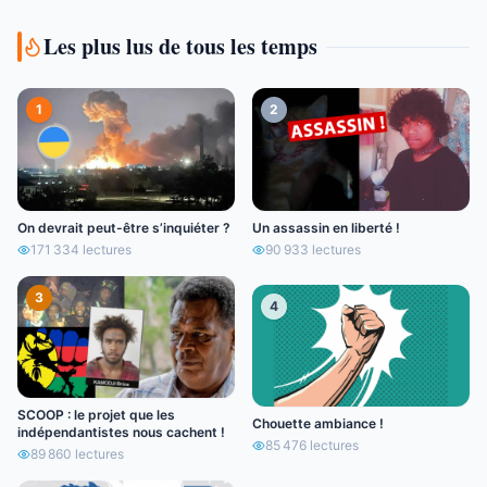
Les plus lus de tous les temps
1
2
On devrait peut-être s’inquiéter ?
Un assassin en liberté !
171 334
lectures
90 933
lectures
3
4
SCOOP : le projet que les
Chouette ambiance !
indépendantistes nous cachent !
85 476
lectures
89 860
lectures