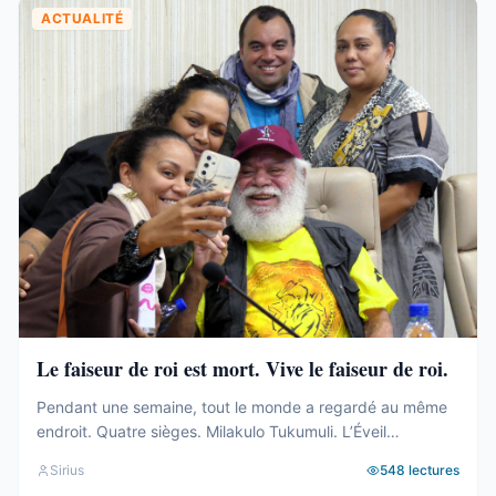
ACTUALITÉ
Le faiseur de roi est mort. Vive le faiseur de roi.
Pendant une semaine, tout le monde a regardé au même
endroit. Quatre sièges. Milakulo Tukumuli. L’Éveil
Océanien. Le faiseur de roi, l’arbitre, celui qui penche et
Sirius
548
lectures
fait basculer. Depuis 2019, la formule était connue : quand