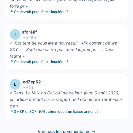
forte pr
»
↗
On devrait peut-être s’inquiéter ?
Inforétif
I
Il y a 18 h
«
“Content de vous lire à nouveau.” . Alik content de lire
XXY . . . Sauf que ça n’a pas duré longtemps . . . Dans
l’autre
»
↗
On devrait peut-être s’inquiéter ?
LedZepR2
L
Il y a 2 j
«
Dans “La Voix du Caillou” de ce jour, jeudi 6 août 2026,
un article portant sur le rapport de la Chambre Territoriale
de
»
↗
SMSP et SOFINOR : chronique d’un fiasco annoncé
Voir tous les commentaires →