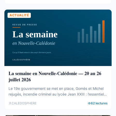
présidence et du bureau ...
ACTUALITÉ
La semaine en Nouvelle-Calédonie — 20 au 26
juillet 2026
Le 19e gouvernement se met en place, Gomès et Michel
rejugés, incendie criminel au lycée Jean XXIII : l’essentiel
de la semaine calédonienne.
CALEDOSPHERE
62
lectures