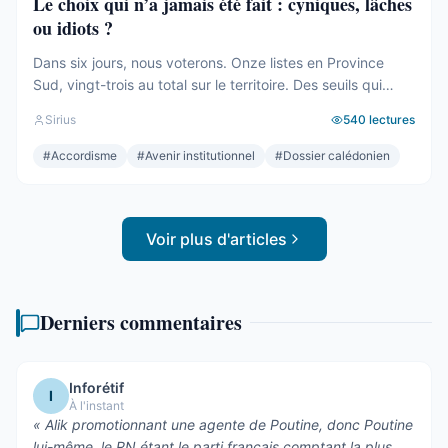
Le choix qui n’a jamais été fait : cyniques, lâches
ou idiots ?
Dans six jours, nous voterons. Onze listes en Province
Sud, vingt-trois au total sur le territoire. Des seuils qui
effaceront une partie des voix. Des alliances qui se feront
Sirius
540
lectures
le soir même, dans les couloirs, loin des électeurs. Tout
cela compte. Tout cela a été décrit ici, semaine après
#
Accordisme
#
Avenir institutionnel
#
Dossier calédonien
semaine, depuis des mois. Mais le ...
Voir plus d'articles
Derniers commentaires
Inforétif
I
À l'instant
«
Alik promotionnant une agente de Poutine, donc Poutine
lui-même, le RN étant le parti français comptant la plus