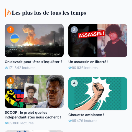
Les plus lus de tous les temps
1
2
On devrait peut-être s’inquiéter ?
Un assassin en liberté !
171 342
lectures
90 936
lectures
3
4
SCOOP : le projet que les
Chouette ambiance !
indépendantistes nous cachent !
85 476
lectures
89 860
lectures