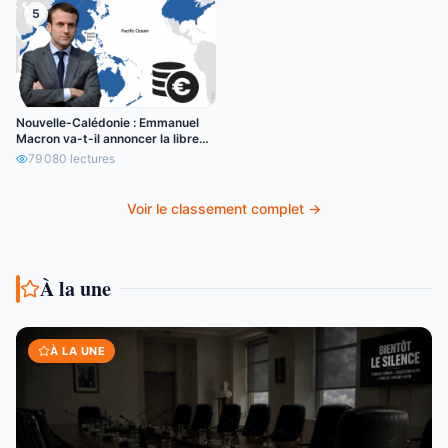
5
Nouvelle-Calédonie : Emmanuel
Macron va-t-il annoncer la libre
circulation de l’euro ?
79 080
lectures
Voir le classement complet →
À la une
À LA UNE