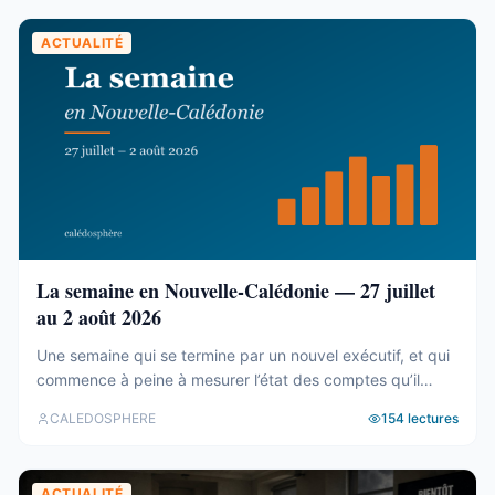
chiffres — et aucun des trois n’est celui qu’on attend. Trois
blocs, et un malentendu ...
ACTUALITÉ
La semaine en Nouvelle-Calédonie — 27 juillet
au 2 août 2026
Une semaine qui se termine par un nouvel exécutif, et qui
commence à peine à mesurer l’état des comptes qu’il
hérite. Tour d’horizon du 27 juillet au 2 août. Un 19e
CALEDOSPHERE
154
lectures
gouvernement, et des comptes qui coincent C’est fait. Le
vendredi 31 juillet, les onze membres du 19e
gouvernement ont été élus au Congrès (abonnés), ...
ACTUALITÉ