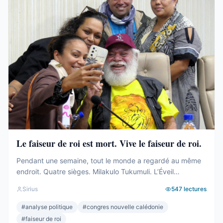
Le faiseur de roi est mort. Vive le faiseur de roi.
Pendant une semaine, tout le monde a regardé au même
endroit. Quatre sièges. Milakulo Tukumuli. L’Éveil
Océanien. Le faiseur de roi, l’arbitre, celui qui penche et
Sirius
547
lectures
fait basculer. Depuis 2019, la formule était connue : quand
personne n’a la majorité, c’est lui qui décide. Il avait fait
#
analyse politique
#
congres nouvelle calédonie
élire Wamytan. Il avait fait présider Backès. Il ...
#
faiseur de roi