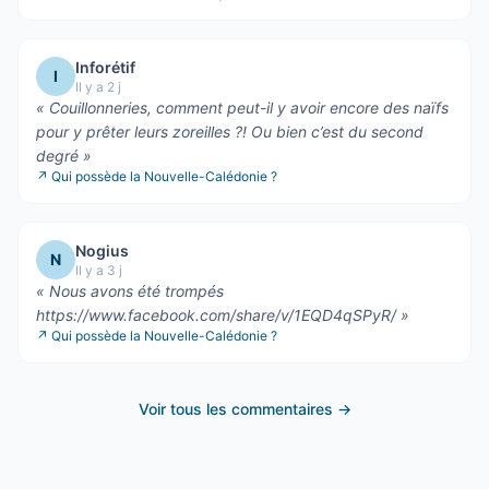
Inforétif
I
Il y a 2 j
«
Couillonneries, comment peut-il y avoir encore des naïfs
pour y prêter leurs zoreilles ?! Ou bien c’est du second
degré
»
↗
Qui possède la Nouvelle-Calédonie ?
Nogius
N
Il y a 3 j
«
Nous avons été trompés
https://www.facebook.com/share/v/1EQD4qSPyR/
»
↗
Qui possède la Nouvelle-Calédonie ?
Voir tous les commentaires →