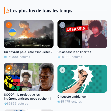
Les plus lus de tous les temps
1
2
On devrait peut-être s’inquiéter ?
Un assassin en liberté !
171 333
lectures
90 932
lectures
3
4
SCOOP : le projet que les
Chouette ambiance !
indépendantistes nous cachent !
85 475
lectures
89 859
lectures