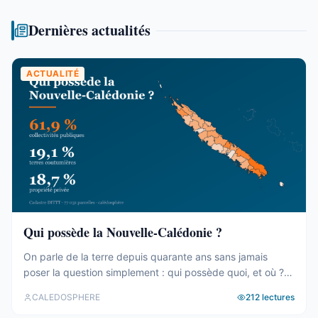
Dernières actualités
ACTUALITÉ
Qui possède la Nouvelle-Calédonie ?
On parle de la terre depuis quarante ans sans jamais
poser la question simplement : qui possède quoi, et où ?
Le cadastre calédonien est en accès libre. Nous avons
CALEDOSPHERE
212
lectures
agrégé ses 77 031 parcelles. Le résultat tient en trois