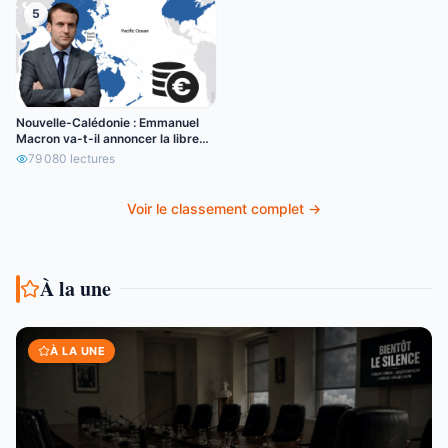
5
Nouvelle-Calédonie : Emmanuel
Macron va-t-il annoncer la libre
circulation de l’euro ?
79 080
lectures
Voir le classement complet →
À la une
À LA UNE