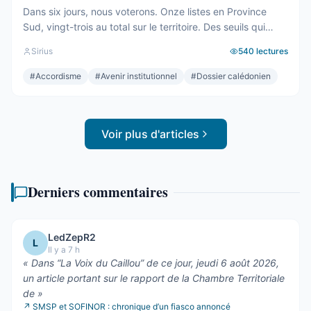
Dans six jours, nous voterons. Onze listes en Province
Sud, vingt-trois au total sur le territoire. Des seuils qui
effaceront une partie des voix. Des alliances qui se feront
Sirius
540
lectures
le soir même, dans les couloirs, loin des électeurs. Tout
cela compte. Tout cela a été décrit ici, semaine après
#
Accordisme
#
Avenir institutionnel
#
Dossier calédonien
semaine, depuis des mois. Mais le ...
Voir plus d'articles
Derniers commentaires
LedZepR2
L
Il y a 7 h
«
Dans “La Voix du Caillou” de ce jour, jeudi 6 août 2026,
un article portant sur le rapport de la Chambre Territoriale
de
»
↗
SMSP et SOFINOR : chronique d’un fiasco annoncé