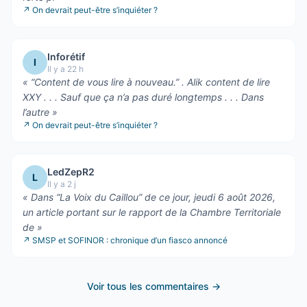
↗
On devrait peut-être s’inquiéter ?
Inforétif
I
Il y a 22 h
«
“Content de vous lire à nouveau.” . Alik content de lire
XXY . . . Sauf que ça n’a pas duré longtemps . . . Dans
l’autre
»
↗
On devrait peut-être s’inquiéter ?
LedZepR2
L
Il y a 2 j
«
Dans “La Voix du Caillou” de ce jour, jeudi 6 août 2026,
un article portant sur le rapport de la Chambre Territoriale
de
»
↗
SMSP et SOFINOR : chronique d’un fiasco annoncé
Voir tous les commentaires →