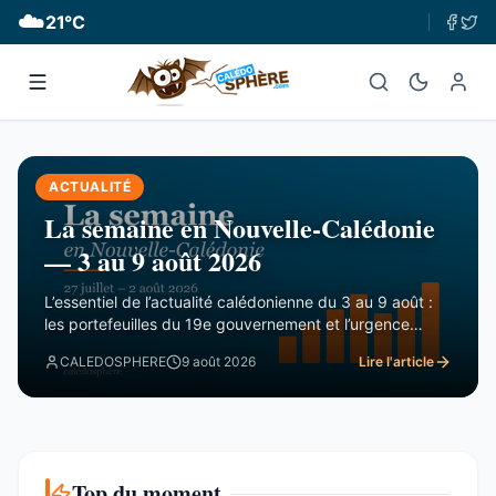
☁️
21
°C
ACTUALITÉ
La semaine en Nouvelle-Calédonie
— 3 au 9 août 2026
L’essentiel de l’actualité calédonienne du 3 au 9 août :
les portefeuilles du 19e gouvernement et l’urgence
financière, le rapport de la CTC sur Nord Avenir, les
CALEDOSPHERE
9 août 2026
Lire l'article
incendies du Mont-Dore, le Betico en panne et le Forum
du Pacifique divisé.
Top du moment