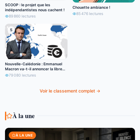
SCOOP : le projet que les
Chouette ambiance !
indépendantistes nous cachent !
85 476
lectures
89 860
lectures
5
Nouvelle-Calédonie : Emmanuel
Macron va-t-il annoncer la libre
circulation de l’euro ?
79 080
lectures
Voir le classement complet →
À la une
À LA UNE