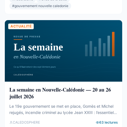
Rassemblement et l’Éveil océanien. L’élection de la
#
gouvernement nouvelle caledonie
présidence et du bureau ...
ACTUALITÉ
La semaine en Nouvelle-Calédonie — 20 au 26
juillet 2026
Le 19e gouvernement se met en place, Gomès et Michel
rejugés, incendie criminel au lycée Jean XXIII : l’essentiel
de la semaine calédonienne.
CALEDOSPHERE
63
lectures