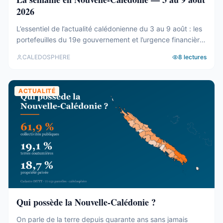
2026
L’essentiel de l’actualité calédonienne du 3 au 9 août : les
portefeuilles du 19e gouvernement et l’urgence financière,
le rapport de la CTC sur Nord Avenir, les incendies du
CALEDOSPHERE
8
lectures
Mont-Dore, le Betico en panne et le Forum du Pacifique
divisé.
ACTUALITÉ
Qui possède la Nouvelle-Calédonie ?
On parle de la terre depuis quarante ans sans jamais