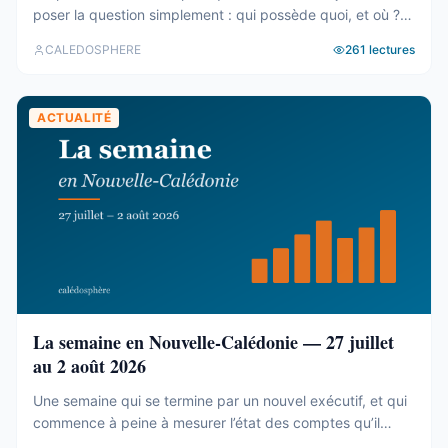
poser la question simplement : qui possède quoi, et où ?
Le cadastre calédonien est en accès libre. Nous avons
CALEDOSPHERE
261
lectures
agrégé ses 77 031 parcelles. Le résultat tient en trois
chiffres — et aucun des trois n’est celui qu’on attend. Trois
blocs, et un malentendu ...
ACTUALITÉ
La semaine en Nouvelle-Calédonie — 27 juillet
au 2 août 2026
Une semaine qui se termine par un nouvel exécutif, et qui
commence à peine à mesurer l’état des comptes qu’il
hérite. Tour d’horizon du 27 juillet au 2 août. Un 19e