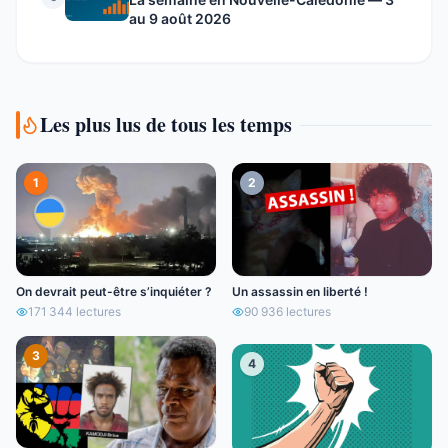
au 9 août 2026
Les plus lus de tous les temps
1
2
On devrait peut-être s’inquiéter ?
Un assassin en liberté !
171 344
lectures
90 936
lectures
3
4