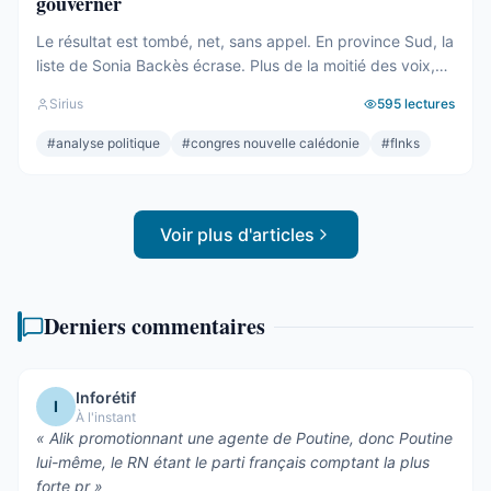
gouverner
Le résultat est tombé, net, sans appel. En province Sud, la
liste de Sonia Backès écrase. Plus de la moitié des voix,
une assemblée provinciale dominée, la droite la plus dure
Sirius
595
lectures
pulvérisée, le centre rayé de la carte. On parlera de raz-
de-marée, et le mot, pour une fois, ne sera pas exagéré.
#
analyse politique
#
congres nouvelle calédonie
#
flnks
Et pourtant. Comptons. ...
Voir plus d'articles
Derniers commentaires
Inforétif
I
À l'instant
«
Alik promotionnant une agente de Poutine, donc Poutine
lui-même, le RN étant le parti français comptant la plus
forte pr
»