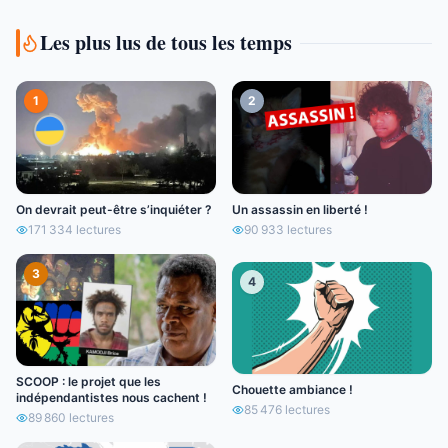
Les plus lus de tous les temps
1
2
On devrait peut-être s’inquiéter ?
Un assassin en liberté !
171 334
lectures
90 933
lectures
3
4
SCOOP : le projet que les
Chouette ambiance !
indépendantistes nous cachent !
85 476
lectures
89 860
lectures