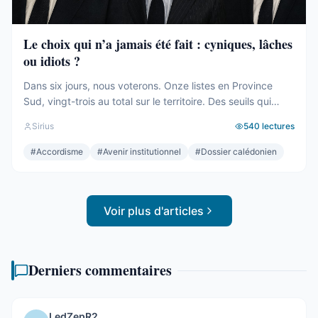
Le choix qui n’a jamais été fait : cyniques, lâches
ou idiots ?
Dans six jours, nous voterons. Onze listes en Province
Sud, vingt-trois au total sur le territoire. Des seuils qui
effaceront une partie des voix. Des alliances qui se feront
Sirius
540
lectures
le soir même, dans les couloirs, loin des électeurs. Tout
cela compte. Tout cela a été décrit ici, semaine après
#
Accordisme
#
Avenir institutionnel
#
Dossier calédonien
semaine, depuis des mois. Mais le ...
Voir plus d'articles
Derniers commentaires
LedZepR2