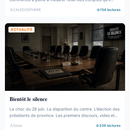
hérite. Tour d’horizon du 27 juillet au 2 août. Un 19e
CALEDOSPHERE
154
lectures
gouvernement, et des comptes qui coincent C’est fait. Le
vendredi 31 juillet, les onze membres du 19e
gouvernement ont été élus au Congrès (abonnés), ...
ACTUALITÉ
Bientôt le silence
Le choc du 28 juin. La disparition du centre. L’élection des
présidents de province. Les premiers discours, vides et
généraux. La mise à l’écart du bloc UC-FLNKS-CCAT, dix-
Sirius
336
lectures
neuf sièges cohérents et pourtant sans aucune prise sur