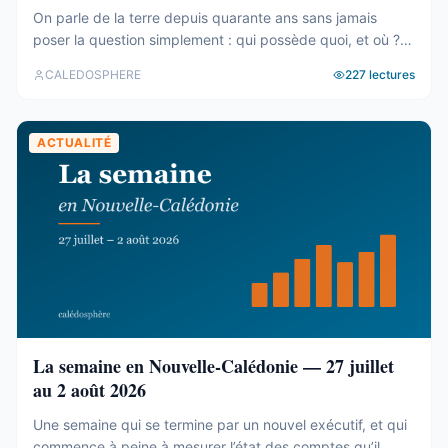
On parle de la terre depuis quarante ans sans jamais
poser la question simplement : qui possède quoi, et où ?
Le cadastre calédonien est en accès libre. Nous avons
CALEDOSPHERE
227
lectures
agrégé ses 77 031 parcelles. Le résultat tient en trois
chiffres — et aucun des trois n’est celui qu’on attend. Trois
blocs, et un malentendu ...
ACTUALITÉ
La semaine en Nouvelle-Calédonie — 27 juillet
au 2 août 2026
Une semaine qui se termine par un nouvel exécutif, et qui
commence à peine à mesurer l’état des comptes qu’il