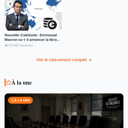
5
Nouvelle-Calédonie : Emmanuel
Macron va-t-il annoncer la libre
circulation de l’euro ?
79 080
lectures
Voir le classement complet →
À la une
À LA UNE