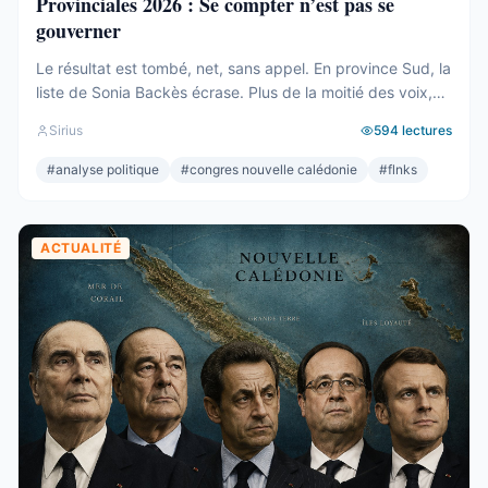
Provinciales 2026 : Se compter n’est pas se
gouverner
Le résultat est tombé, net, sans appel. En province Sud, la
liste de Sonia Backès écrase. Plus de la moitié des voix,
une assemblée provinciale dominée, la droite la plus dure
Sirius
594
lectures
pulvérisée, le centre rayé de la carte. On parlera de raz-
de-marée, et le mot, pour une fois, ne sera pas exagéré.
#
analyse politique
#
congres nouvelle calédonie
#
flnks
Et pourtant. Comptons. ...
ACTUALITÉ