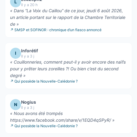
L
Il y a 20 h
«
Dans “La Voix du Caillou” de ce jour, jeudi 6 août 2026,
un article portant sur le rapport de la Chambre Territoriale
de
»
↗
SMSP et SOFINOR : chronique d’un fiasco annoncé
Inforétif
I
Il y a 3 j
«
Couillonneries, comment peut-il y avoir encore des naïfs
pour y prêter leurs zoreilles ?! Ou bien c’est du second
degré
»
↗
Qui possède la Nouvelle-Calédonie ?
Nogius
N
Il y a 3 j
«
Nous avons été trompés
https://www.facebook.com/share/v/1EQD4qSPyR/
»
↗
Qui possède la Nouvelle-Calédonie ?