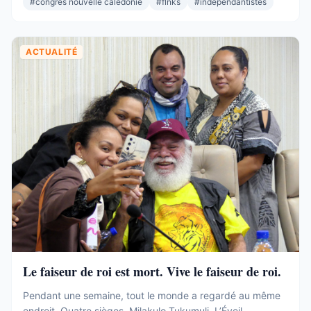
#
congres nouvelle calédonie
#
flnks
#
indépendantistes
Et pourtant. Commençons par ce que ces 19 sièges ne ...
ACTUALITÉ
Le faiseur de roi est mort. Vive le faiseur de roi.
Pendant une semaine, tout le monde a regardé au même
endroit. Quatre sièges. Milakulo Tukumuli. L’Éveil