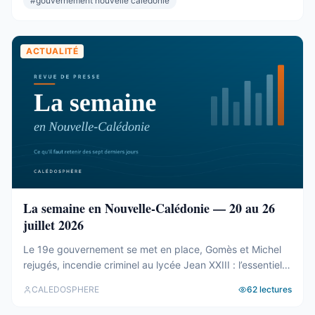
#
gouvernement nouvelle caledonie
présidence et du bureau ...
ACTUALITÉ
La semaine en Nouvelle-Calédonie — 20 au 26
juillet 2026
Le 19e gouvernement se met en place, Gomès et Michel
rejugés, incendie criminel au lycée Jean XXIII : l’essentiel
de la semaine calédonienne.
CALEDOSPHERE
62
lectures