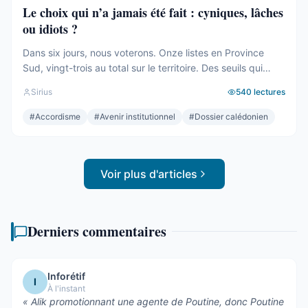
Le choix qui n’a jamais été fait : cyniques, lâches
ou idiots ?
Dans six jours, nous voterons. Onze listes en Province
Sud, vingt-trois au total sur le territoire. Des seuils qui
effaceront une partie des voix. Des alliances qui se feront
Sirius
540
lectures
le soir même, dans les couloirs, loin des électeurs. Tout
cela compte. Tout cela a été décrit ici, semaine après
#
Accordisme
#
Avenir institutionnel
#
Dossier calédonien
semaine, depuis des mois. Mais le ...
Voir plus d'articles
Derniers commentaires
Inforétif
I
À l'instant
«
Alik promotionnant une agente de Poutine, donc Poutine