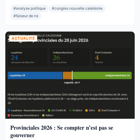
personne n’a la majorité, c’est lui qui décide. Il avait fait
#
analyse politique
#
congres nouvelle calédonie
élire Wamytan. Il avait fait présider Backès. Il ...
#
faiseur de roi
ACTUALITÉ
Provinciales 2026 : Se compter n’est pas se
gouverner