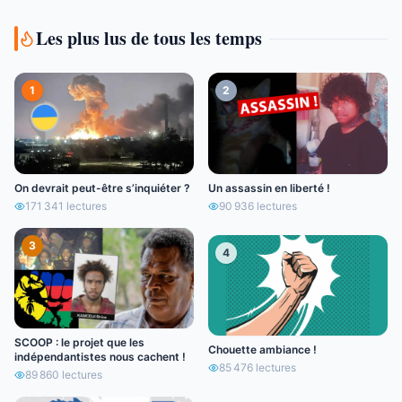
Les plus lus de tous les temps
1
2
On devrait peut-être s’inquiéter ?
Un assassin en liberté !
171 341
lectures
90 936
lectures
3
4
SCOOP : le projet que les
Chouette ambiance !
indépendantistes nous cachent !
85 476
lectures
89 860
lectures