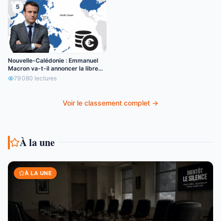
5
Nouvelle-Calédonie : Emmanuel
Macron va-t-il annoncer la libre
circulation de l’euro ?
79 080
lectures
Voir le classement complet →
À la une
À LA UNE