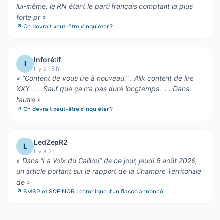
lui-même, le RN étant le parti français comptant la plus
forte pr
»
↗
On devrait peut-être s’inquiéter ?
Inforétif
I
Il y a 16 h
«
“Content de vous lire à nouveau.” . Alik content de lire
XXY . . . Sauf que ça n’a pas duré longtemps . . . Dans
l’autre
»
↗
On devrait peut-être s’inquiéter ?
LedZepR2
L
Il y a 2 j
«
Dans “La Voix du Caillou” de ce jour, jeudi 6 août 2026,
un article portant sur le rapport de la Chambre Territoriale
de
»
↗
SMSP et SOFINOR : chronique d’un fiasco annoncé