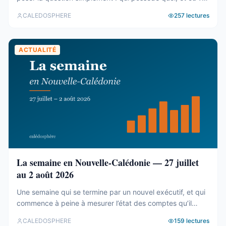
Le cadastre calédonien est en accès libre. Nous avons
CALEDOSPHERE
257
lectures
agrégé ses 77 031 parcelles. Le résultat tient en trois
chiffres — et aucun des trois n’est celui qu’on attend. Trois
blocs, et un malentendu ...
ACTUALITÉ
La semaine en Nouvelle-Calédonie — 27 juillet
au 2 août 2026
Une semaine qui se termine par un nouvel exécutif, et qui
commence à peine à mesurer l’état des comptes qu’il
hérite. Tour d’horizon du 27 juillet au 2 août. Un 19e
CALEDOSPHERE
159
lectures
gouvernement, et des comptes qui coincent C’est fait. Le