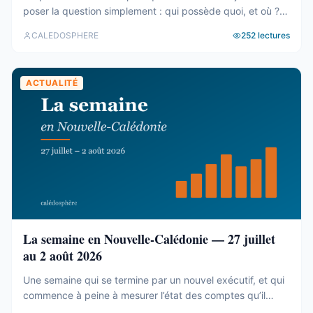
poser la question simplement : qui possède quoi, et où ?
Le cadastre calédonien est en accès libre. Nous avons
CALEDOSPHERE
252
lectures
agrégé ses 77 031 parcelles. Le résultat tient en trois
chiffres — et aucun des trois n’est celui qu’on attend. Trois
blocs, et un malentendu ...
ACTUALITÉ
La semaine en Nouvelle-Calédonie — 27 juillet
au 2 août 2026
Une semaine qui se termine par un nouvel exécutif, et qui
commence à peine à mesurer l’état des comptes qu’il
hérite. Tour d’horizon du 27 juillet au 2 août. Un 19e