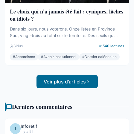
Le choix qui n’a jamais été fait : cyniques, lâches
ou idiots ?
Dans six jours, nous voterons. Onze listes en Province
Sud, vingt-trois au total sur le territoire. Des seuils qui
effaceront une partie des voix. Des alliances qui se feront
Sirius
540
lectures
le soir même, dans les couloirs, loin des électeurs. Tout
cela compte. Tout cela a été décrit ici, semaine après
#
Accordisme
#
Avenir institutionnel
#
Dossier calédonien
semaine, depuis des mois. Mais le ...
Voir plus d'articles
Derniers commentaires
Inforétif
I
Il y a 5 h