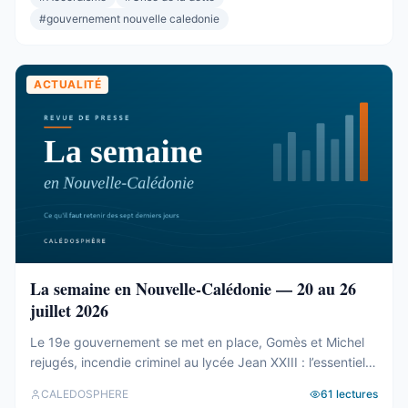
Rassemblement et l’Éveil océanien. L’élection de la
#
gouvernement nouvelle caledonie
présidence et du bureau ...
ACTUALITÉ
La semaine en Nouvelle-Calédonie — 20 au 26
juillet 2026
Le 19e gouvernement se met en place, Gomès et Michel
rejugés, incendie criminel au lycée Jean XXIII : l’essentiel
de la semaine calédonienne.
CALEDOSPHERE
61
lectures