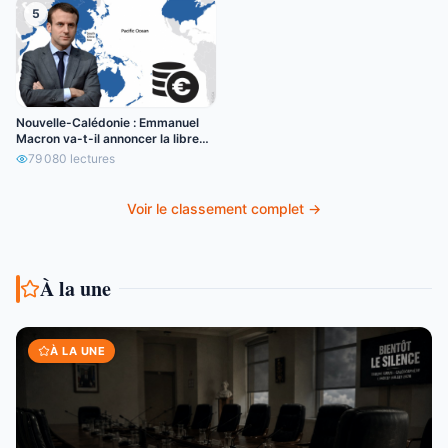
5
Nouvelle-Calédonie : Emmanuel
Macron va-t-il annoncer la libre
circulation de l’euro ?
79 080
lectures
Voir le classement complet →
À la une
À LA UNE