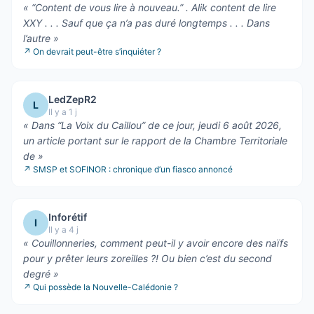
«
“Content de vous lire à nouveau.” . Alik content de lire
XXY . . . Sauf que ça n’a pas duré longtemps . . . Dans
l’autre
»
↗
On devrait peut-être s’inquiéter ?
LedZepR2
L
Il y a 1 j
«
Dans “La Voix du Caillou” de ce jour, jeudi 6 août 2026,
un article portant sur le rapport de la Chambre Territoriale
de
»
↗
SMSP et SOFINOR : chronique d’un fiasco annoncé
Inforétif
I
Il y a 4 j
«
Couillonneries, comment peut-il y avoir encore des naïfs
pour y prêter leurs zoreilles ?! Ou bien c’est du second
degré
»
↗
Qui possède la Nouvelle-Calédonie ?