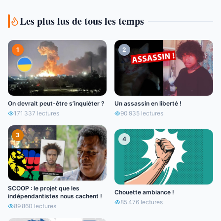
Les plus lus de tous les temps
1
2
On devrait peut-être s’inquiéter ?
Un assassin en liberté !
171 337
lectures
90 935
lectures
3
4
SCOOP : le projet que les
Chouette ambiance !
indépendantistes nous cachent !
85 476
lectures
89 860
lectures