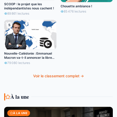
SCOOP : le projet que les
Chouette ambiance !
indépendantistes nous cachent !
85 476
lectures
89 861
lectures
5
Nouvelle-Calédonie : Emmanuel
Macron va-t-il annoncer la libre
circulation de l’euro ?
79 080
lectures
Voir le classement complet →
À la une
À LA UNE