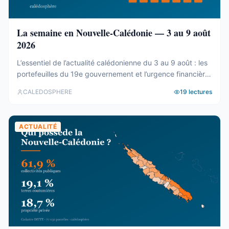
La semaine en Nouvelle-Calédonie — 3 au 9 août
2026
L’essentiel de l’actualité calédonienne du 3 au 9 août : les
portefeuilles du 19e gouvernement et l’urgence financière,
le rapport de la CTC sur Nord Avenir, les incendies du
CALEDOSPHERE
19
lectures
Mont-Dore, le Betico en panne et le Forum du Pacifique
divisé.
ACTUALITÉ