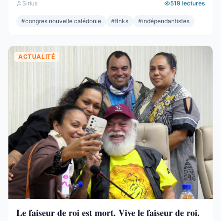
Sirius
519
lectures
respectable – le deuxième bloc de l’hémicycle, plus
important que l’Éveil Océanien, plus important que l’UNI.
#
congres nouvelle calédonie
#
flnks
#
indépendantistes
Et pourtant. Commençons par ce que ces 19 sièges ne ...
ACTUALITÉ
Le faiseur de roi est mort. Vive le faiseur de roi.