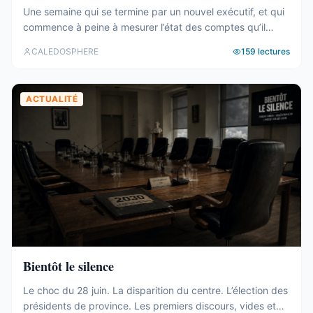
Une semaine qui se termine par un nouvel exécutif, et qui
commence à peine à mesurer l’état des comptes qu’il
hérite. Tour d’horizon du 27 juillet au 2 août. Un 19e
CALEDOSPHERE
159
lectures
gouvernement, et des comptes qui coincent C’est fait. Le
vendredi 31 juillet, les onze membres du 19e
gouvernement ont été élus au Congrès (abonnés), ...
ACTUALITÉ
Bientôt le silence
Le choc du 28 juin. La disparition du centre. L’élection des
présidents de province. Les premiers discours, vides et