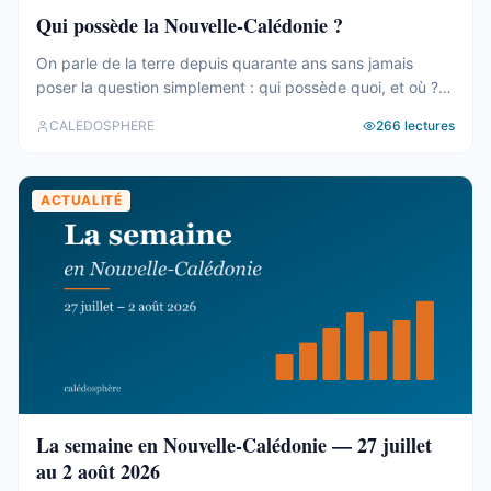
Qui possède la Nouvelle-Calédonie ?
On parle de la terre depuis quarante ans sans jamais
poser la question simplement : qui possède quoi, et où ?
Le cadastre calédonien est en accès libre. Nous avons
CALEDOSPHERE
266
lectures
agrégé ses 77 031 parcelles. Le résultat tient en trois
chiffres — et aucun des trois n’est celui qu’on attend. Trois
blocs, et un malentendu ...
ACTUALITÉ
La semaine en Nouvelle-Calédonie — 27 juillet
au 2 août 2026