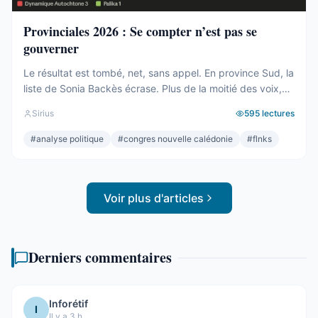
Provinciales 2026 : Se compter n’est pas se
gouverner
Le résultat est tombé, net, sans appel. En province Sud, la
liste de Sonia Backès écrase. Plus de la moitié des voix,
une assemblée provinciale dominée, la droite la plus dure
Sirius
595
lectures
pulvérisée, le centre rayé de la carte. On parlera de raz-
de-marée, et le mot, pour une fois, ne sera pas exagéré.
#
analyse politique
#
congres nouvelle calédonie
#
flnks
Et pourtant. Comptons. ...
Voir plus d'articles
Derniers commentaires
Inforétif
I
Il y a 3 h