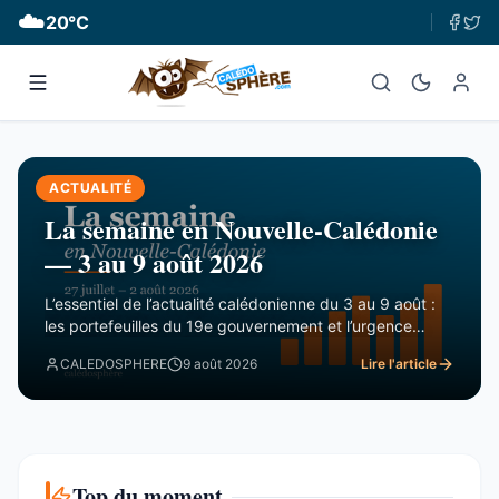
☁️
20
°C
ACTUALITÉ
La semaine en Nouvelle-Calédonie
— 3 au 9 août 2026
L’essentiel de l’actualité calédonienne du 3 au 9 août :
les portefeuilles du 19e gouvernement et l’urgence
financière, le rapport de la CTC sur Nord Avenir, les
CALEDOSPHERE
9 août 2026
Lire l'article
incendies du Mont-Dore, le Betico en panne et le Forum
du Pacifique divisé.
Top du moment