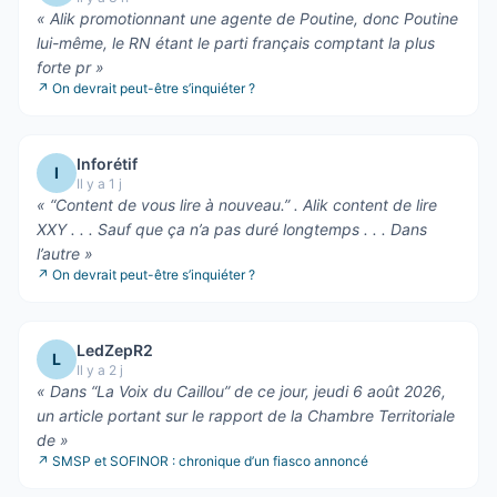
«
Alik promotionnant une agente de Poutine, donc Poutine
lui-même, le RN étant le parti français comptant la plus
forte pr
»
↗
On devrait peut-être s’inquiéter ?
Inforétif
I
Il y a 1 j
«
“Content de vous lire à nouveau.” . Alik content de lire
XXY . . . Sauf que ça n’a pas duré longtemps . . . Dans
l’autre
»
↗
On devrait peut-être s’inquiéter ?
LedZepR2
L
Il y a 2 j
«
Dans “La Voix du Caillou” de ce jour, jeudi 6 août 2026,
un article portant sur le rapport de la Chambre Territoriale
de
»
↗
SMSP et SOFINOR : chronique d’un fiasco annoncé