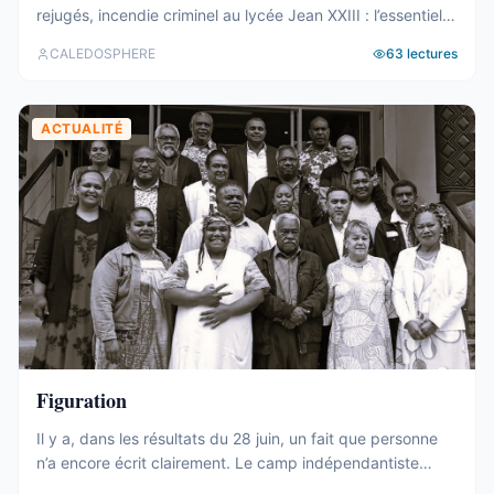
rejugés, incendie criminel au lycée Jean XXIII : l’essentiel
de la semaine calédonienne.
CALEDOSPHERE
63
lectures
ACTUALITÉ
Figuration
Il y a, dans les résultats du 28 juin, un fait que personne
n’a encore écrit clairement. Le camp indépendantiste
obtient 19 sièges au Congrès. Dix-neuf. C’est un chiffre