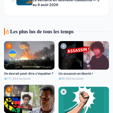
au 9 août 2026
Les plus lus de tous les temps
1
2
On devrait peut-être s’inquiéter ?
Un assassin en liberté !
171 344
lectures
90 936
lectures
3
4