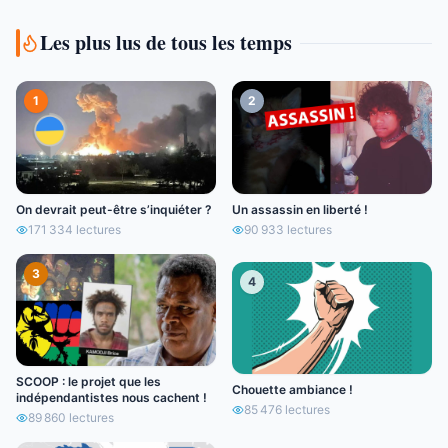
Les plus lus de tous les temps
1
2
On devrait peut-être s’inquiéter ?
Un assassin en liberté !
171 334
lectures
90 933
lectures
3
4
SCOOP : le projet que les
Chouette ambiance !
indépendantistes nous cachent !
85 476
lectures
89 860
lectures