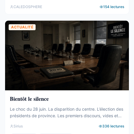
hérite. Tour d’horizon du 27 juillet au 2 août. Un 19e
CALEDOSPHERE
154
lectures
gouvernement, et des comptes qui coincent C’est fait. Le
vendredi 31 juillet, les onze membres du 19e
gouvernement ont été élus au Congrès (abonnés), ...
ACTUALITÉ
Bientôt le silence
Le choc du 28 juin. La disparition du centre. L’élection des
présidents de province. Les premiers discours, vides et
généraux. La mise à l’écart du bloc UC-FLNKS-CCAT, dix-
Sirius
336
lectures
neuf sièges cohérents et pourtant sans aucune prise sur