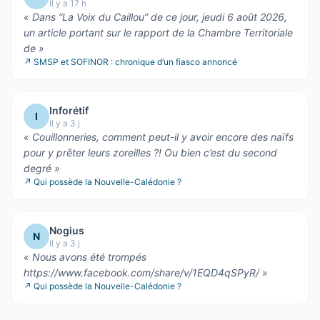
Il y a 17 h
«
Dans “La Voix du Caillou” de ce jour, jeudi 6 août 2026,
un article portant sur le rapport de la Chambre Territoriale
de
»
↗
SMSP et SOFINOR : chronique d’un fiasco annoncé
Inforétif
I
Il y a 3 j
«
Couillonneries, comment peut-il y avoir encore des naïfs
pour y prêter leurs zoreilles ?! Ou bien c’est du second
degré
»
↗
Qui possède la Nouvelle-Calédonie ?
Nogius
N
Il y a 3 j
«
Nous avons été trompés
https://www.facebook.com/share/v/1EQD4qSPyR/
»
↗
Qui possède la Nouvelle-Calédonie ?