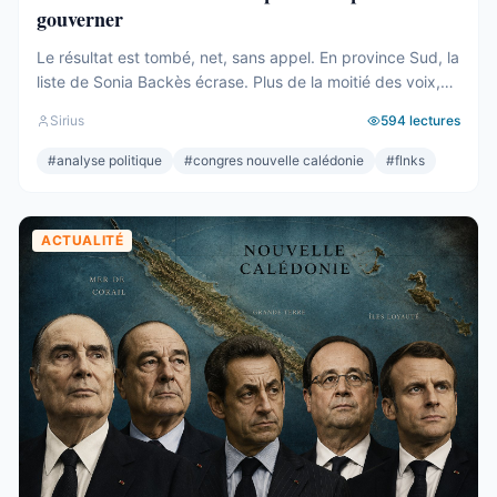
gouverner
Le résultat est tombé, net, sans appel. En province Sud, la
liste de Sonia Backès écrase. Plus de la moitié des voix,
une assemblée provinciale dominée, la droite la plus dure
Sirius
594
lectures
pulvérisée, le centre rayé de la carte. On parlera de raz-
de-marée, et le mot, pour une fois, ne sera pas exagéré.
#
analyse politique
#
congres nouvelle calédonie
#
flnks
Et pourtant. Comptons. ...
ACTUALITÉ