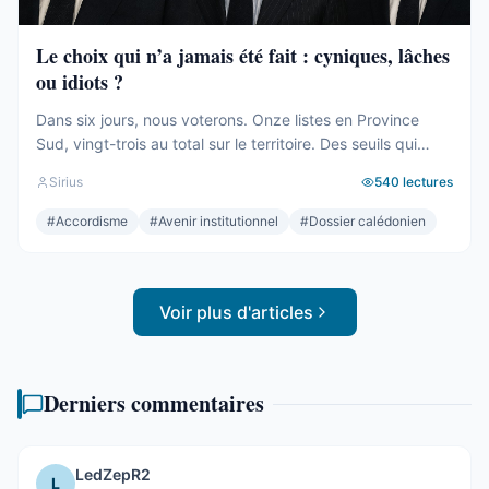
Le choix qui n’a jamais été fait : cyniques, lâches
ou idiots ?
Dans six jours, nous voterons. Onze listes en Province
Sud, vingt-trois au total sur le territoire. Des seuils qui
effaceront une partie des voix. Des alliances qui se feront
Sirius
540
lectures
le soir même, dans les couloirs, loin des électeurs. Tout
cela compte. Tout cela a été décrit ici, semaine après
#
Accordisme
#
Avenir institutionnel
#
Dossier calédonien
semaine, depuis des mois. Mais le ...
Voir plus d'articles
Derniers commentaires
LedZepR2
L