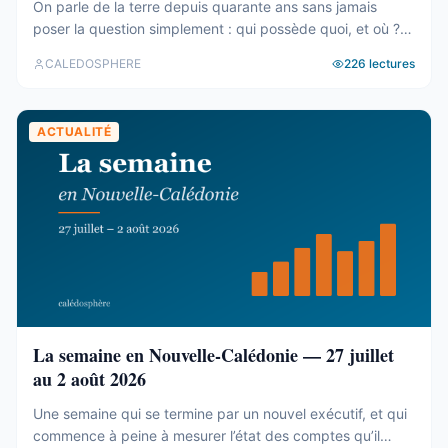
On parle de la terre depuis quarante ans sans jamais
poser la question simplement : qui possède quoi, et où ?
Le cadastre calédonien est en accès libre. Nous avons
CALEDOSPHERE
226
lectures
agrégé ses 77 031 parcelles. Le résultat tient en trois
chiffres — et aucun des trois n’est celui qu’on attend. Trois
blocs, et un malentendu ...
ACTUALITÉ
La semaine en Nouvelle-Calédonie — 27 juillet
au 2 août 2026
Une semaine qui se termine par un nouvel exécutif, et qui
commence à peine à mesurer l’état des comptes qu’il