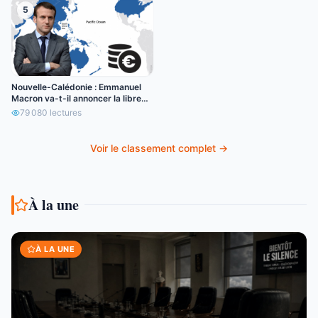
5
Nouvelle-Calédonie : Emmanuel
Macron va-t-il annoncer la libre
circulation de l’euro ?
79 080
lectures
Voir le classement complet →
À la une
À LA UNE