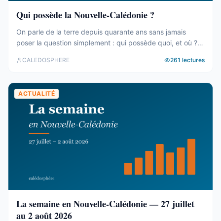
Qui possède la Nouvelle-Calédonie ?
On parle de la terre depuis quarante ans sans jamais
poser la question simplement : qui possède quoi, et où ?
Le cadastre calédonien est en accès libre. Nous avons
CALEDOSPHERE
261
lectures
agrégé ses 77 031 parcelles. Le résultat tient en trois
chiffres — et aucun des trois n’est celui qu’on attend. Trois
blocs, et un malentendu ...
ACTUALITÉ
La semaine en Nouvelle-Calédonie — 27 juillet
au 2 août 2026