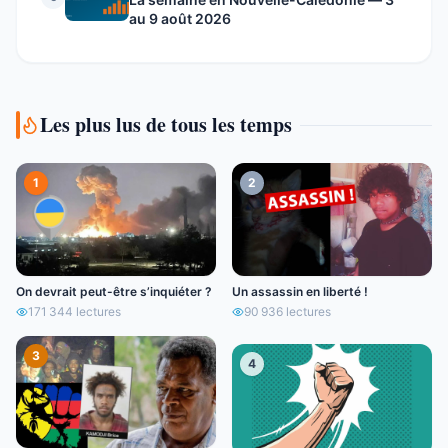
au 9 août 2026
Les plus lus de tous les temps
1
2
On devrait peut-être s’inquiéter ?
Un assassin en liberté !
171 344
lectures
90 936
lectures
3
4