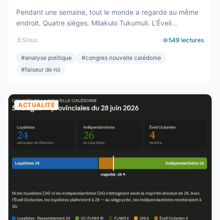
Pendant une semaine, tout le monde a regardé au même
endroit. Quatre sièges. Milakulo Tukumuli. L’Éveil
Océanien. Le faiseur de roi, l’arbitre, celui qui penche et
Sirius
549
lectures
fait basculer. Depuis 2019, la formule était connue : quand
personne n’a la majorité, c’est lui qui décide. Il avait fait
#
analyse politique
#
congres nouvelle calédonie
élire Wamytan. Il avait fait présider Backès. Il ...
#
faiseur de roi
ACTUALITÉ