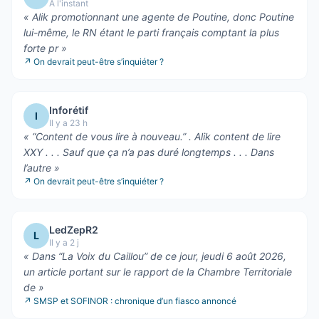
À l'instant
«
Alik promotionnant une agente de Poutine, donc Poutine
lui-même, le RN étant le parti français comptant la plus
forte pr
»
↗
On devrait peut-être s’inquiéter ?
Inforétif
I
Il y a 23 h
«
“Content de vous lire à nouveau.” . Alik content de lire
XXY . . . Sauf que ça n’a pas duré longtemps . . . Dans
l’autre
»
↗
On devrait peut-être s’inquiéter ?
LedZepR2
L
Il y a 2 j
«
Dans “La Voix du Caillou” de ce jour, jeudi 6 août 2026,
un article portant sur le rapport de la Chambre Territoriale
de
»
↗
SMSP et SOFINOR : chronique d’un fiasco annoncé