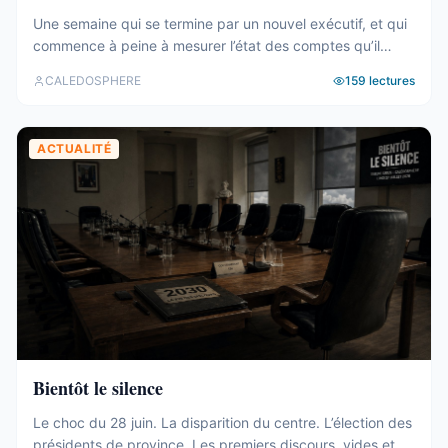
Une semaine qui se termine par un nouvel exécutif, et qui
commence à peine à mesurer l’état des comptes qu’il
hérite. Tour d’horizon du 27 juillet au 2 août. Un 19e
CALEDOSPHERE
159
lectures
gouvernement, et des comptes qui coincent C’est fait. Le
vendredi 31 juillet, les onze membres du 19e
gouvernement ont été élus au Congrès (abonnés), ...
ACTUALITÉ
Bientôt le silence
Le choc du 28 juin. La disparition du centre. L’élection des
présidents de province. Les premiers discours, vides et