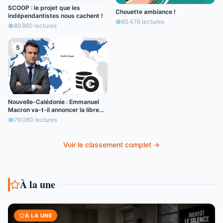
SCOOP : le projet que les
Chouette ambiance !
indépendantistes nous cachent !
85 476
lectures
89 860
lectures
5
Nouvelle-Calédonie : Emmanuel
Macron va-t-il annoncer la libre
circulation de l’euro ?
79 080
lectures
Voir le classement complet →
À la une
À LA UNE