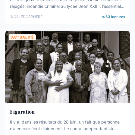
rejugés, incendie criminel au lycée Jean XXIII : l’essentiel
de la semaine calédonienne.
CALEDOSPHERE
63
lectures
ACTUALITÉ
Figuration
Il y a, dans les résultats du 28 juin, un fait que personne
n’a encore écrit clairement. Le camp indépendantiste