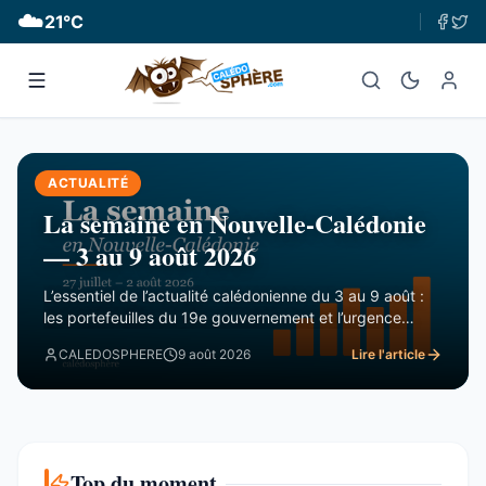
☁️
21
°C
ACTUALITÉ
La semaine en Nouvelle-Calédonie
— 3 au 9 août 2026
L’essentiel de l’actualité calédonienne du 3 au 9 août :
les portefeuilles du 19e gouvernement et l’urgence
financière, le rapport de la CTC sur Nord Avenir, les
CALEDOSPHERE
9 août 2026
Lire l'article
incendies du Mont-Dore, le Betico en panne et le Forum
du Pacifique divisé.
Top du moment