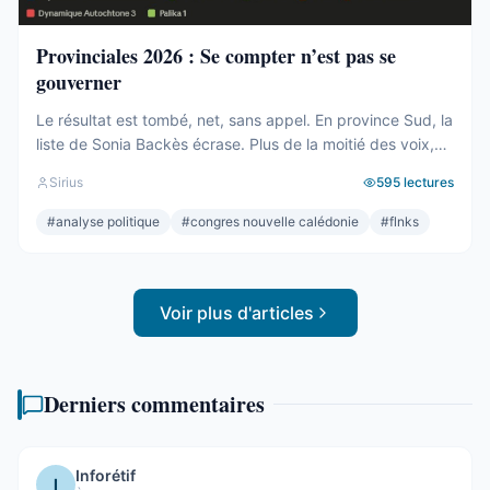
Provinciales 2026 : Se compter n’est pas se
gouverner
Le résultat est tombé, net, sans appel. En province Sud, la
liste de Sonia Backès écrase. Plus de la moitié des voix,
une assemblée provinciale dominée, la droite la plus dure
Sirius
595
lectures
pulvérisée, le centre rayé de la carte. On parlera de raz-
de-marée, et le mot, pour une fois, ne sera pas exagéré.
#
analyse politique
#
congres nouvelle calédonie
#
flnks
Et pourtant. Comptons. ...
Voir plus d'articles
Derniers commentaires
Inforétif
I