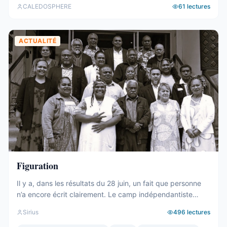
CALEDOSPHERE
61
lectures
ACTUALITÉ
Figuration
Il y a, dans les résultats du 28 juin, un fait que personne
n’a encore écrit clairement. Le camp indépendantiste
obtient 19 sièges au Congrès. Dix-neuf. C’est un chiffre
Sirius
496
lectures
respectable – le deuxième bloc de l’hémicycle, plus