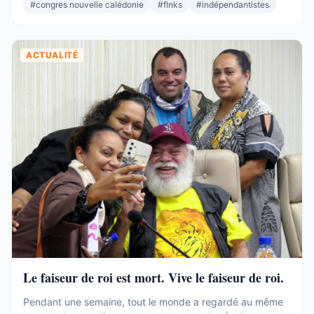
important que l’Éveil Océanien, plus important que l’UNI.
#
congres nouvelle calédonie
#
flnks
#
indépendantistes
Et pourtant. Commençons par ce que ces 19 sièges ne ...
ACTUALITÉ
Le faiseur de roi est mort. Vive le faiseur de roi.
Pendant une semaine, tout le monde a regardé au même