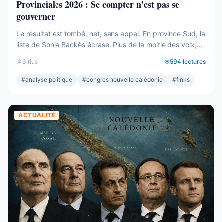
Provinciales 2026 : Se compter n’est pas se
gouverner
Le résultat est tombé, net, sans appel. En province Sud, la
liste de Sonia Backès écrase. Plus de la moitié des voix,
une assemblée provinciale dominée, la droite la plus dure
Sirius
594
lectures
pulvérisée, le centre rayé de la carte. On parlera de raz-
de-marée, et le mot, pour une fois, ne sera pas exagéré.
#
analyse politique
#
congres nouvelle calédonie
#
flnks
Et pourtant. Comptons. ...
ACTUALITÉ