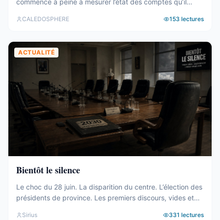
commence à peine à mesurer l’état des comptes qu’il
hérite. Tour d’horizon du 27 juillet au 2 août. Un 19e
CALEDOSPHERE
153
lectures
gouvernement, et des comptes qui coincent C’est fait. Le
vendredi 31 juillet, les onze membres du 19e
gouvernement ont été élus au Congrès (abonnés), ...
ACTUALITÉ
Bientôt le silence
Le choc du 28 juin. La disparition du centre. L’élection des
présidents de province. Les premiers discours, vides et
généraux. La mise à l’écart du bloc UC-FLNKS-CCAT, dix-
Sirius
331
lectures
neuf sièges cohérents et pourtant sans aucune prise sur