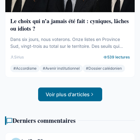
Le choix qui n’a jamais été fait : cyniques, lâches
ou idiots ?
Dans six jours, nous voterons. Onze listes en Province
Sud, vingt-trois au total sur le territoire. Des seuils qui
effaceront une partie des voix. Des alliances qui se feront
Sirius
539
lectures
le soir même, dans les couloirs, loin des électeurs. Tout
cela compte. Tout cela a été décrit ici, semaine après
#
Accordisme
#
Avenir institutionnel
#
Dossier calédonien
semaine, depuis des mois. Mais le ...
Voir plus d'articles
Derniers commentaires