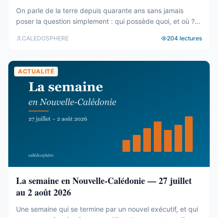
On parle de la terre depuis quarante ans sans jamais
poser la question simplement : qui possède quoi, et où ?
Le cadastre calédonien est en accès libre. Nous avons
CALEDOSPHERE
204
lectures
agrégé ses 77 031 parcelles. Le résultat tient en trois
chiffres — et aucun des trois n’est celui qu’on attend. Trois
blocs, et un malentendu ...
ACTUALITÉ
La semaine en Nouvelle-Calédonie — 27 juillet
au 2 août 2026
Une semaine qui se termine par un nouvel exécutif, et qui