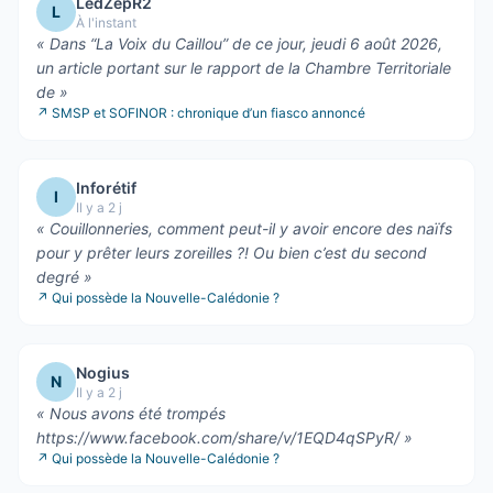
LedZepR2
L
À l'instant
«
Dans “La Voix du Caillou” de ce jour, jeudi 6 août 2026,
un article portant sur le rapport de la Chambre Territoriale
de
»
↗
SMSP et SOFINOR : chronique d’un fiasco annoncé
Inforétif
I
Il y a 2 j
«
Couillonneries, comment peut-il y avoir encore des naïfs
pour y prêter leurs zoreilles ?! Ou bien c’est du second
degré
»
↗
Qui possède la Nouvelle-Calédonie ?
Nogius
N
Il y a 2 j
«
Nous avons été trompés
https://www.facebook.com/share/v/1EQD4qSPyR/
»
↗
Qui possède la Nouvelle-Calédonie ?