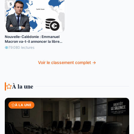
5
Nouvelle-Calédonie : Emmanuel
Macron va-t-il annoncer la libre
circulation de l’euro ?
79 080
lectures
Voir le classement complet →
À la une
À LA UNE