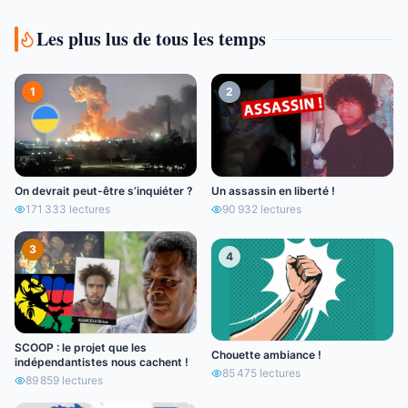
Les plus lus de tous les temps
1
2
On devrait peut-être s’inquiéter ?
Un assassin en liberté !
171 333
lectures
90 932
lectures
3
4
SCOOP : le projet que les
Chouette ambiance !
indépendantistes nous cachent !
85 475
lectures
89 859
lectures