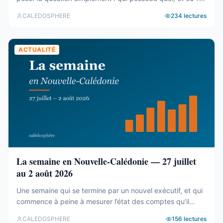
Le cadastre calédonien est en accès libre. Nous avons
CALEDOSPHERE
234
lectures
agrégé ses 77 031 parcelles. Le résultat tient en trois
chiffres — et aucun des trois n’est celui qu’on attend. Trois
blocs, et un malentendu ...
ACTUALITÉ
La semaine en Nouvelle-Calédonie — 27 juillet
au 2 août 2026
Une semaine qui se termine par un nouvel exécutif, et qui
commence à peine à mesurer l’état des comptes qu’il
hérite. Tour d’horizon du 27 juillet au 2 août. Un 19e
CALEDOSPHERE
156
lectures