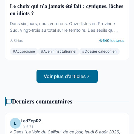
Le choix qui n’a jamais été fait : cyniques, lâches
ou idiots ?
Dans six jours, nous voterons. Onze listes en Province
Sud, vingt-trois au total sur le territoire. Des seuils qui
effaceront une partie des voix. Des alliances qui se feront
Sirius
540
lectures
le soir même, dans les couloirs, loin des électeurs. Tout
cela compte. Tout cela a été décrit ici, semaine après
#
Accordisme
#
Avenir institutionnel
#
Dossier calédonien
semaine, depuis des mois. Mais le ...
Voir plus d'articles
Derniers commentaires
LedZepR2
L
Il y a 1 j
«
Dans “La Voix du Caillou” de ce jour, jeudi 6 août 2026,