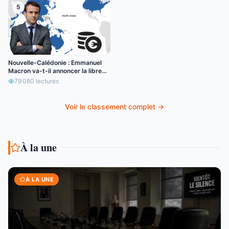
5
Nouvelle-Calédonie : Emmanuel
Macron va-t-il annoncer la libre
circulation de l’euro ?
79 080
lectures
Voir le classement complet →
À la une
À LA UNE