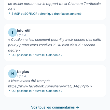
un article portant sur le rapport de la Chambre Territoriale
de
»
↗
SMSP et SOFINOR : chronique d’un fiasco annoncé
Inforétif
I
Il y a 3 j
«
Couillonneries, comment peut-il y avoir encore des naïfs
pour y prêter leurs zoreilles ?! Ou bien c’est du second
degré
»
↗
Qui possède la Nouvelle-Calédonie ?
Nogius
N
Il y a 4 j
«
Nous avons été trompés
https://www.facebook.com/share/v/1EQD4qSPyR/
»
↗
Qui possède la Nouvelle-Calédonie ?
Voir tous les commentaires →