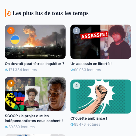
Les plus lus de tous les temps
1
2
On devrait peut-être s’inquiéter ?
Un assassin en liberté !
171 334
lectures
90 933
lectures
3
4
SCOOP : le projet que les
Chouette ambiance !
indépendantistes nous cachent !
85 476
lectures
89 860
lectures