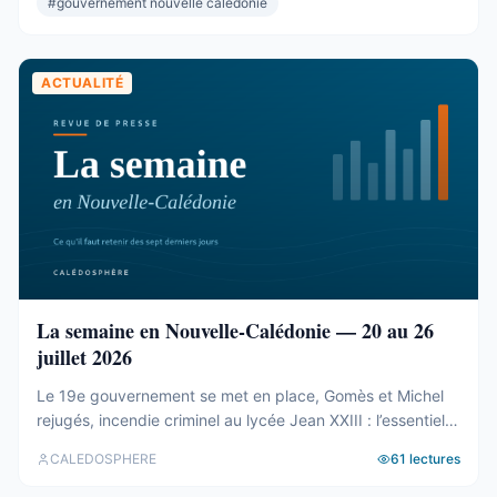
#
gouvernement nouvelle caledonie
présidence et du bureau ...
ACTUALITÉ
La semaine en Nouvelle-Calédonie — 20 au 26
juillet 2026
Le 19e gouvernement se met en place, Gomès et Michel
rejugés, incendie criminel au lycée Jean XXIII : l’essentiel
de la semaine calédonienne.
CALEDOSPHERE
61
lectures