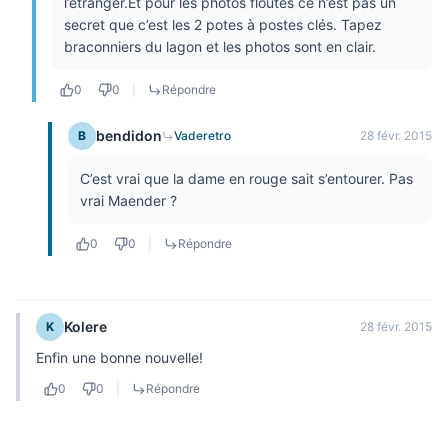
l’étranger.Et pour les photos floutés ce n’est pas un
secret que c’est les 2 potes à postes clés. Tapez
braconniers du lagon et les photos sont en clair.
0
0
|
Répondre
bendidon
B
Vaderetro
28 févr. 2015
C’est vrai que la dame en rouge sait s’entourer. Pas
vrai Maender ?
0
0
|
Répondre
Kolere
K
28 févr. 2015
Enfin une bonne nouvelle!
0
0
|
Répondre