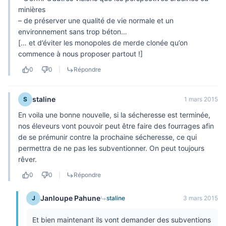
minières
– de préserver une qualité de vie normale et un
environnement sans trop béton…
[… et d’éviter les monopoles de merde clonée qu’on
commence à nous proposer partout !]
0
0
|
Répondre
staline
S
1 mars 2015
En voila une bonne nouvelle, si la sécheresse est terminée,
nos éleveurs vont pouvoir peut être faire des fourrages afin
de se prémunir contre la prochaine sécheresse, ce qui
permettra de ne pas les subventionner. On peut toujours
rêver.
0
0
|
Répondre
Janloupe Pahune
J
staline
3 mars 2015
Et bien maintenant ils vont demander des subventions