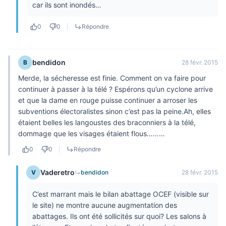
car ils sont inondés…
0
0
|
Répondre
bendidon
B
28 févr. 2015
Merde, la sécheresse est finie. Comment on va faire pour
continuer à passer à la télé ? Espérons qu’un cyclone arrive
et que la dame en rouge puisse continuer a arroser les
subventions électoralistes sinon c’est pas la peine.Ah, elles
étaient belles les langoustes des braconniers à la télé,
dommage que les visages étaient flous………
0
0
|
Répondre
Vaderetro
V
bendidon
28 févr. 2015
C’est marrant mais le bilan abattage OCEF (visible sur
le site) ne montre aucune augmentation des
abattages. Ils ont été sollicités sur quoi? Les salons à