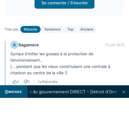
Se connecter / S'inscrire
Trier par :
Récents
Tendance
Top
Anciens
Sagamore
S
12 juin 2015
Sympa d’initier les gosses à la protection de
l’environnement…
[… pendant que les vieux construisent une centrale à
charbon au centre de la ville !]
0
0
|
Répondre
r sans l'accord du gouvernement
·
DIRECT - Détroit d’Ormuz: Oman
MONDE