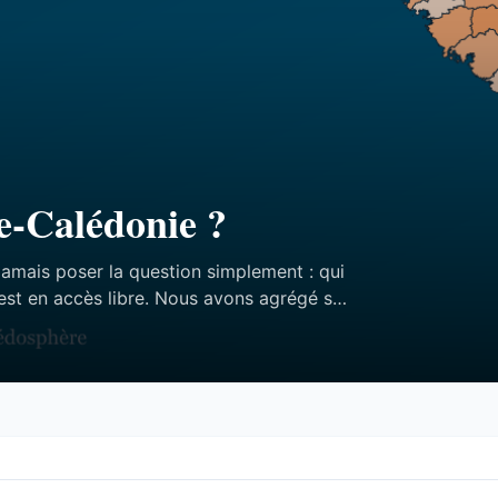
e-Calédonie ?
jamais poser la question simplement : qui
est en accès libre. Nous avons agrégé ses
ffres — et aucun des trois n’est celui qu’on