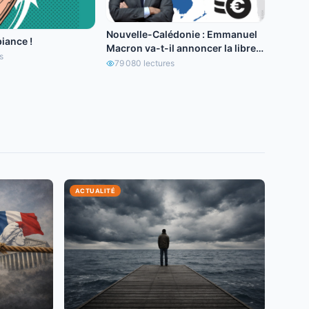
Nouvelle-Calédonie : Emmanuel
iance !
Macron va-t-il annoncer la libre
s
circulation de l’euro ?
79 080
lectures
ACTUALITÉ