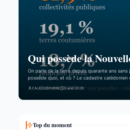
Qui possède la Nouvell
On parle de la terre depuis quarante ans sans 
possède quoi, et où ? Le cadastre calédonien 
77 031 parcelles. Le résultat tient en trois chi
CALEDOSPHERE
3 août 2026
attend. Trois blocs, et un malentendu ...
Top du moment