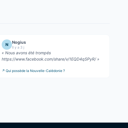
Nogius
N
Il y a 3 j
«
Nous avons été trompés
https://www.facebook.com/share/v/1EQD4qSPyR/
»
↗
Qui possède la Nouvelle-Calédonie ?