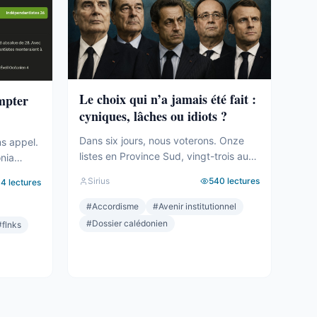
Le choix qui n’a jamais été fait :
ompter
cyniques, lâches ou idiots ?
Dans six jours, nous voterons. Onze
ns appel.
listes en Province Sud, vingt-trois au
onia
total sur le territoire. Des seuils qui
tié des
Sirius
540
lectures
94
lectures
effaceront une partie des voix. Des
le
alliances qui se feront le soir même,
#
Accordisme
#
Avenir institutionnel
dans les couloirs, loin des électeurs.
a carte.
#
Dossier calédonien
#
flnks
Tout cela compte. Tout cela a été
t le mot,
décrit ici, semaine après semaine,
géré. Et
depuis des mois. Mais le ...