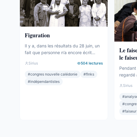
Figuration
Il y a, dans les résultats du 28 juin, un
Le fais
fait que personne n’a encore écrit
le faise
clairement. Le camp indépendantiste
Sirius
504
lectures
obtient 19 sièges au Congrès. Dix-
Pendant 
neuf. C’est un chiffre respectable – le
#
congres nouvelle calédonie
#
flnks
regardé 
deuxième bloc de l’hémicycle, plus
sièges. M
#
indépendantistes
Sirius
important que l’Éveil Océanien, plus
Océanien.
important que l’UNI. Et pourtant.
celui qui
#
analyse
Commençons par ce que ces 19
Depuis 2
#
congre
sièges ne ...
quand per
#
faiseur
lui qui dé
Wamytan. 
Il ...