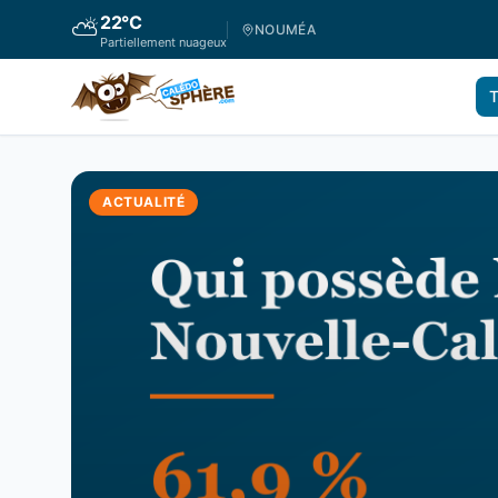
22
°C
⛅
NOUMÉA
Partiellement nuageux
T
ACTUALITÉ