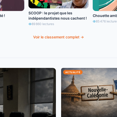
SCOOP : le projet que les
é !
Chouette amb
indépendantistes nous cachent !
85 476
lecture
89 860
lectures
Voir le classement complet →
ACTUALITÉ