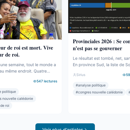
Provinciales 2026 : Se c
eur de roi est mort. Vive
n’est pas se gouverner
ur de roi.
Le résultat est tombé, net, sa
En province Sud, la liste de S
une semaine, tout le monde a
Backès écrase. Plus de la moi
au même endroit. Quatre
Sirius
5
voix, une assemblée provincia
ilakulo Tukumuli. L’Éveil
547
lectures
dominée, la droite la plus dure
 Le faiseur de roi, l’arbitre,
#
analyse politique
pulvérisée, le centre rayé de l
 penche et fait basculer.
 politique
#
congres nouvelle calédonie
On parlera de raz-de-marée, e
019, la formule était connue :
s nouvelle calédonie
pour une fois, ne sera pas exa
sonne n’a la majorité, c’est
 de roi
pourtant. Comptons. ...
cide. Il avait fait élire
Il avait fait présider Backès.
Voir plus d'articles