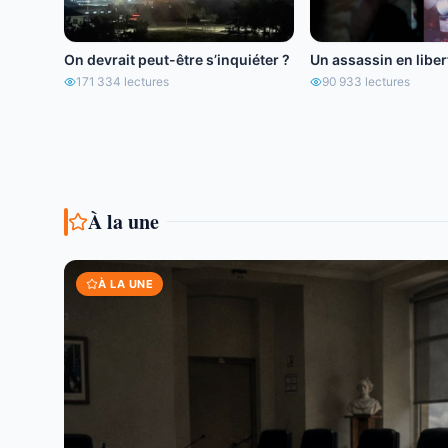
On devrait peut-être s’inquiéter ?
Un assassin en libert
171 334
lectures
90 933
lectures
À la une
À LA UNE