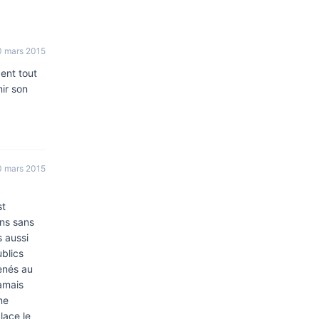
0 mars 2015
ent tout
ir son
0 mars 2015
st
ans sans
s aussi
ublics
menés au
jamais
ne
lace le