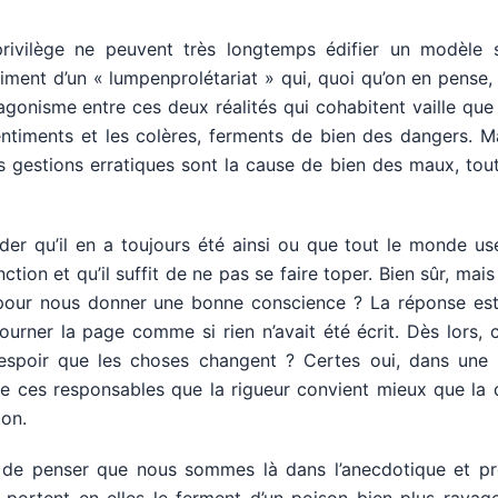
privilège ne peuvent très longtemps édifier un modèle s
ment d’un « lumpenprolétariat » qui, quoi qu’on en pense, 
tagonisme entre ces deux réalités qui cohabitent vaille que 
ssentiments et les colères, ferments de bien des dangers. M
s gestions erratiques sont la cause de bien des maux, to
er qu’il en a toujours été ainsi ou que tout le monde us
tion et qu’il suffit de ne pas se faire toper. Bien sûr, mai
 pour nous donner une bonne conscience ? La réponse est
tourner la page comme si rien n’avait été écrit. Dès lors
espoir que les choses changent ? Certes oui, dans une 
de ces responsables que la rigueur convient mieux que la 
ion.
r de penser que nous sommes là dans l’anecdotique et pr