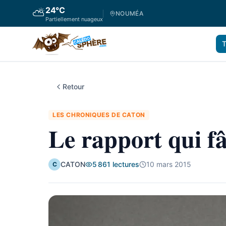
24
°C
⛅
NOUMÉA
Partiellement nuageux
T
Retour
LES CHRONIQUES DE CATON
Le rapport qui f
CATON
5 861
lectures
10 mars 2015
C