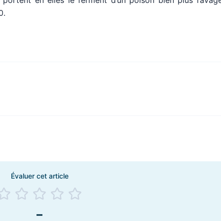
 portent en elles le ferment d’un poison bien plus ravag
0.
Évaluer cet article
–