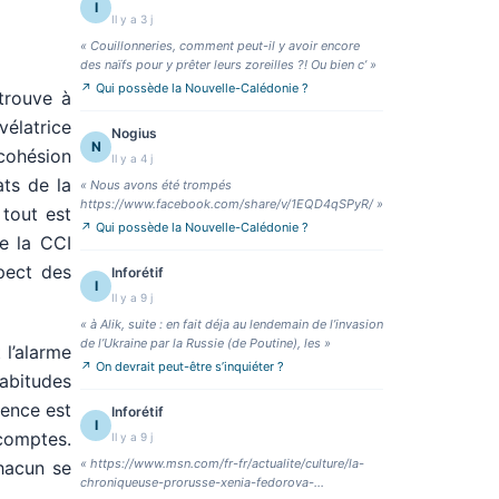
I
Il y a 3 j
«
Couillonneries, comment peut-il y avoir encore
des naïfs pour y prêter leurs zoreilles ?! Ou bien c’
»
↗
Qui possède la Nouvelle-Calédonie ?
trouve à
vélatrice
Nogius
N
 cohésion
Il y a 4 j
ats de la
«
Nous avons été trompés
https://www.facebook.com/share/v/1EQD4qSPyR/
»
 tout est
↗
Qui possède la Nouvelle-Calédonie ?
de la CCI
pect des
Inforétif
I
Il y a 9 j
«
à Alik, suite : en fait déja au lendemain de l’invasion
de l’Ukraine par la Russie (de Poutine), les
»
 l’alarme
↗
On devrait peut-être s’inquiéter ?
habitudes
ence est
Inforétif
I
 comptes.
Il y a 9 j
«
https://www.msn.com/fr-fr/actualite/culture/la-
hacun se
chroniqueuse-prorusse-xenia-fedorova-