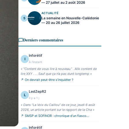
— 27 juillet au 2 août 2026
ACTUALITÉ
La semaine en Nouvelle-Calédonie
5
— 20 au 26 juillet 2026
Derniers commentaires
Inforétif
I
À l'instant
«
“Content de vous lire à nouveau.” . Alik content de
lire XXY . . . Sauf que ça n’a pas duré longtemp
»
↗
On devrait peut-être s’inquiéter ?
LedZepR2
L
Il y a 1 j
«
Dans “La Voix du Caillou” de ce jour, jeudi 6 août
2026, un article portant sur le rapport de la Cha
»
↗
SMSP et SOFINOR : chronique d’un fiasco
annoncé
Inforétif