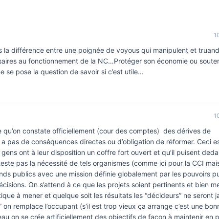
1
s la différence entre une poignée de voyous qui manipulent et truand
ssaires au fonctionnement de la NC…Protéger son économie ou souten
se pose la question de savoir si c’est utile…
1
e qu’on constate officiellement (cour des comptes) des dérives de
y a pas de conséquences directes ou d’obligation de réformer. Ceci e
ens ont à leur disposition un coffre fort ouvert et qu’il puisent ded
este pas la nécessité de tels organismes (comme ici pour la CCI mai
fonds publics avec une mission définie globalement par les pouvoirs p
cisions. On s’attend à ce que les projets soient pertinents et bien 
ique à mener et quelque soit les résultats les “décideurs” ne seront 
” on remplace l’occupant (s’il est trop vieux ça arrange c’est une bon
au on se crée artificiellement des objectifs de façon à maintenir en p