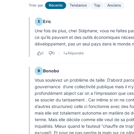
Trier par :
Récents
Tendance
Top
Anciens
Eric
E
Une fois de plus, cher Stéphane, vous ne faites pa
ce qu’ils peuvent et des outils économiques néce
développement, pas un seul pays dans le monde ne 
0
0
|
Répondre
Bonobo
B
Vous soulevez un problème de taille. D’abord parc
gouvernance d’une collectivité publique mais il n’
profondément abject car on a l’impression que ces g
se soucier du tarissement . Car même si on ne cont
d’autres structures) celle ci fonctionne avec des 
mais elle est totalement autonome en matière de dé
terme. Mais elle décide comme elle veut de sa polit
inquiétés. Mieux quand le fauteuil “chauffe de trop
excuse!). Et pour ne pas perdre la main sur ce gâte