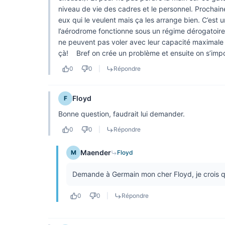
niveau de vie des cadres et le personnel. Prochainem
eux qui le veulent mais ça les arrange bien. C’est u
l’aérodrome fonctionne sous un régime dérogatoire 
ne peuvent pas voler avec leur capacité maximale 
çà! Bref on crée un problème et ensuite on s’impos
0
0
|
Répondre
Floyd
F
Bonne question, faudrait lui demander.
0
0
|
Répondre
Maender
M
Floyd
Demande à Germain mon cher Floyd, je crois qu
0
0
|
Répondre