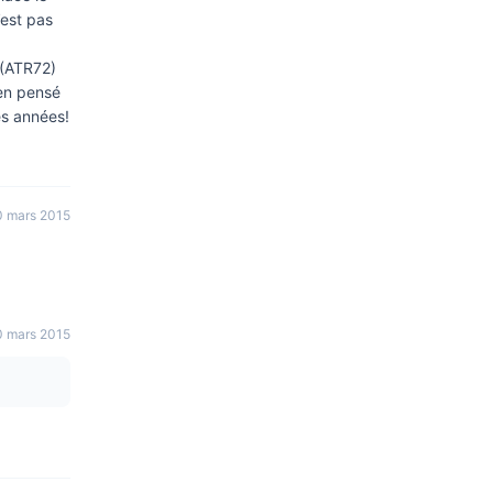
’est pas
 (ATR72)
ien pensé
es années!
0 mars 2015
0 mars 2015