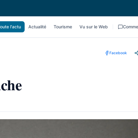
oute l'actu
Actualité
Tourisme
Vu sur le Web
Commen
Facebook
âche