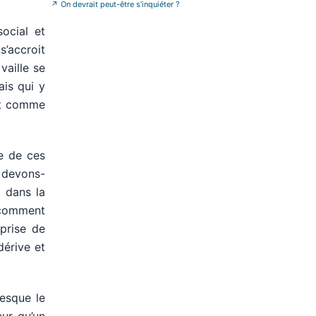
vis%C3%A9e-en-fr
»
↗
On devrait peut-être s’inquiéter ?
ocial et
s’accroit
vaille se
ais qui y
ut comme
e de ces
s devons-
 dans la
, comment
prise de
dérive et
esque le