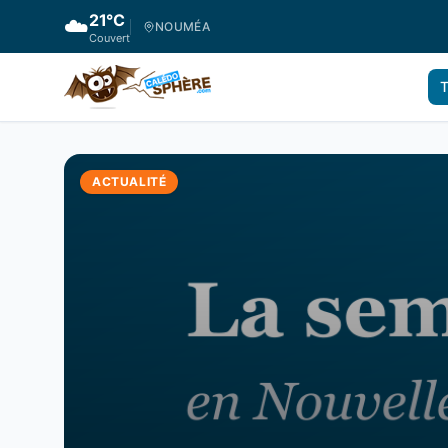
21
°C
☁️
NOUMÉA
Couvert
T
ACTUALITÉ