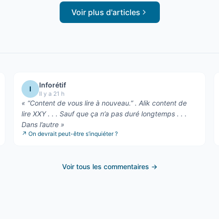
Voir plus d'articles
Inforétif
I
Il y a 21 h
«
“Content de vous lire à nouveau.” . Alik content de
lire XXY . . . Sauf que ça n’a pas duré longtemps . . .
Dans l’autre
»
↗
On devrait peut-être s’inquiéter ?
Voir tous les commentaires →