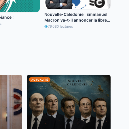
Nouvelle-Calédonie : Emmanuel
iance !
Macron va-t-il annoncer la libre
s
circulation de l’euro ?
79 080
lectures
ACTUALITÉ