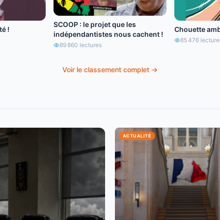
SCOOP : le projet que les
é !
Chouette amb
indépendantistes nous cachent !
85 476
lecture
89 860
lectures
Voir le classement complet →
ACTUALITÉ