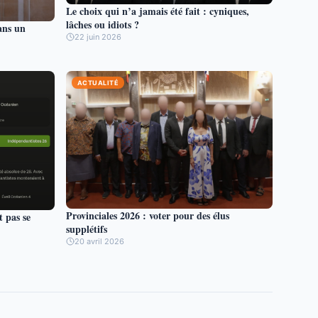
Le choix qui n’a jamais été fait : cyniques,
lâches ou idiots ?
ans un
22 juin 2026
ACTUALITÉ
Provinciales 2026 : voter pour des élus
t pas se
supplétifs
20 avril 2026