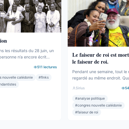
ion
ans les résultats du 28 juin, un
Le faiseur de roi est mort
personne n’a encore écrit
le faiseur de roi.
nt. Le camp indépendantiste
511
lectures
19 sièges au Congrès. Dix-
Pendant une semaine, tout le
st un chiffre respectable – le
s nouvelle calédonie
#
flnks
regardé au même endroit. Qu
 bloc de l’hémicycle, plus
sièges. Milakulo Tukumuli. L’Év
ndantistes
Sirius
5
t que l’Éveil Océanien, plus
Océanien. Le faiseur de roi, l’a
 que l’UNI. Et pourtant.
celui qui penche et fait bascul
#
analyse politique
ons par ce que ces 19
Depuis 2019, la formule était 
#
congres nouvelle calédonie
 ...
quand personne n’a la majorité
#
faiseur de roi
lui qui décide. Il avait fait élire
Wamytan. Il avait fait préside
Il ...