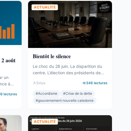
ACTUALITÉ
Bientôt le silence
 2 août
Le choc du 28 juin. La disparition du
centre. L’élection des présidents de
ar un
province. Les premiers discours, vides
Sirius
346
lectures
ence à
et généraux. La mise à l’écart du bloc
mptes
UC-FLNKS-CCAT, dix-neuf sièges
#
Accordisme
#
Crise de la dette
59
lectures
7 juillet
cohérents et pourtant sans aucune
#
gouvernement nouvelle caledonie
nt, et
prise sur rien. L’alliance de
 fait. Le
gouvernance entre Les Loyalistes, le
membres
Rassemblement et l’Éveil océanien.
ACTUALITÉ
élus au
L’élection de la présidence et du
bureau ...