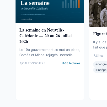
La semaine en Nouvelle-
Figurat
Calédonie — 20 au 26 juillet
2026
Il y a, d
fait que 
Le 19e gouvernement se met en place,
claireme
Gomès et Michel rejugés, incendie
Sirius
obtient 
criminel au lycée Jean XXIII : l’essentiel
neuf. C’e
CALEDOSPHERE
63
lectures
#
congre
de la semaine calédonienne.
deuxième
#
indépe
importan
important
Commenç
sièges ne