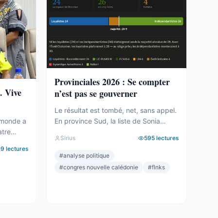
Provinciales 2026 : Se compter
. Vive
n’est pas se gouverner
Le résultat est tombé, net, sans appel.
En province Sud, la liste de Sonia
 monde a
Backès écrase. Plus de la moitié des
atre
Sirius
595
lectures
voix, une assemblée provinciale
eil
49
lectures
dominée, la droite la plus dure
rbitre,
#
analyse politique
pulvérisée, le centre rayé de la carte.
er.
#
congres nouvelle calédonie
#
flnks
On parlera de raz-de-marée, et le mot,
connue :
pour une fois, ne sera pas exagéré. Et
, c’est
pourtant. Comptons. ...
r Backès.