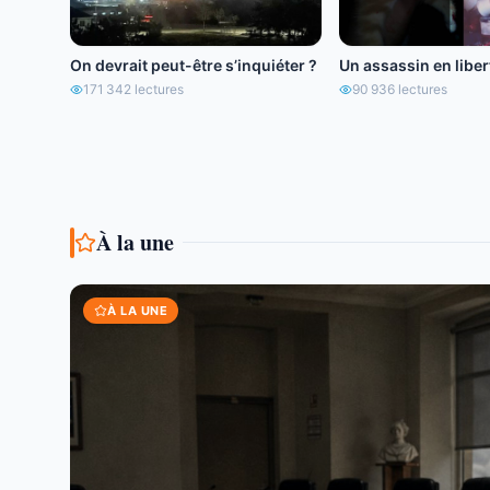
On devrait peut-être s’inquiéter ?
Un assassin en libert
171 342
lectures
90 936
lectures
À la une
À LA UNE