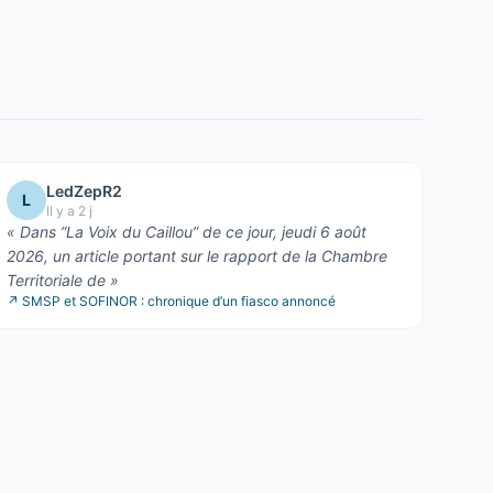
LedZepR2
L
Il y a 2 j
«
Dans “La Voix du Caillou” de ce jour, jeudi 6 août
2026, un article portant sur le rapport de la Chambre
Territoriale de
»
↗
SMSP et SOFINOR : chronique d’un fiasco annoncé