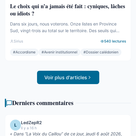
Le choix qui n’a jamais été fait : cyniques, lâches
ou idiots ?
Dans six jours, nous voterons. Onze listes en Province
Sud, vingt-trois au total sur le territoire. Des seuils qui
effaceront une partie des voix. Des alliances qui se feront
Sirius
540
lectures
le soir même, dans les couloirs, loin des électeurs. Tout
cela compte. Tout cela a été décrit ici, semaine après
#
Accordisme
#
Avenir institutionnel
#
Dossier calédonien
semaine, depuis des mois. Mais le ...
Voir plus d'articles
Derniers commentaires
LedZepR2
L
Il y a 16 h
«
Dans “La Voix du Caillou” de ce jour, jeudi 6 août 2026,