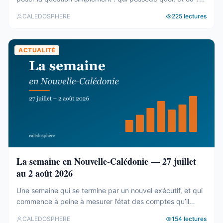
Le cadastre calédonien est en accès libre. Nous avons
CALEDOSPHERE
225
lectures
agrégé ses 77 031 parcelles. Le résultat tient en trois
chiffres — et aucun des trois n’est celui qu’on attend. Trois
blocs, et un malentendu ...
ACTUALITÉ
La semaine en Nouvelle-Calédonie — 27 juillet
au 2 août 2026
Une semaine qui se termine par un nouvel exécutif, et qui
commence à peine à mesurer l’état des comptes qu’il
hérite. Tour d’horizon du 27 juillet au 2 août. Un 19e
CALEDOSPHERE
154
lectures