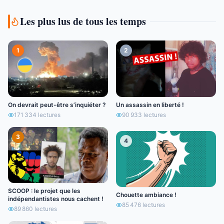
Les plus lus de tous les temps
1
2
On devrait peut-être s’inquiéter ?
Un assassin en liberté !
171 334
lectures
90 933
lectures
3
4
SCOOP : le projet que les
Chouette ambiance !
indépendantistes nous cachent !
85 476
lectures
89 860
lectures