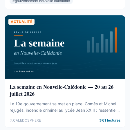
#
gouvernement nouvelle caledonie
présidence et du bureau ...
ACTUALITÉ
La semaine en Nouvelle-Calédonie — 20 au 26
juillet 2026
Le 19e gouvernement se met en place, Gomès et Michel
rejugés, incendie criminel au lycée Jean XXIII : l’essentiel
de la semaine calédonienne.
CALEDOSPHERE
61
lectures