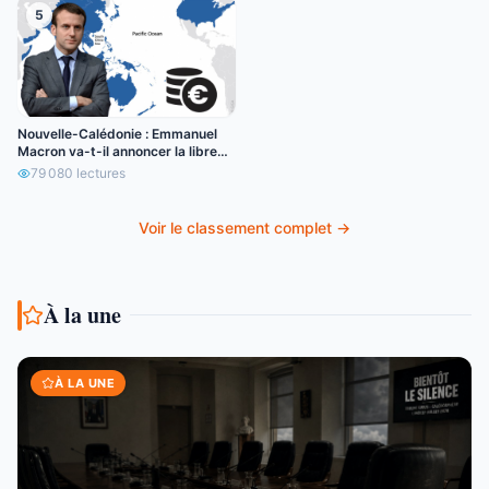
5
Nouvelle-Calédonie : Emmanuel
Macron va-t-il annoncer la libre
circulation de l’euro ?
79 080
lectures
Voir le classement complet →
À la une
À LA UNE