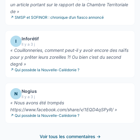
un article portant sur le rapport de la Chambre Territoriale
de
»
↗
SMSP et SOFINOR : chronique d’un fiasco annoncé
Inforétif
I
Il y a 3 j
«
Couillonneries, comment peut-il y avoir encore des naïfs
pour y prêter leurs zoreilles ?! Ou bien c’est du second
degré
»
↗
Qui possède la Nouvelle-Calédonie ?
Nogius
N
Il y a 3 j
«
Nous avons été trompés
https://www.facebook.com/share/v/1EQD4qSPyR/
»
↗
Qui possède la Nouvelle-Calédonie ?
Voir tous les commentaires →