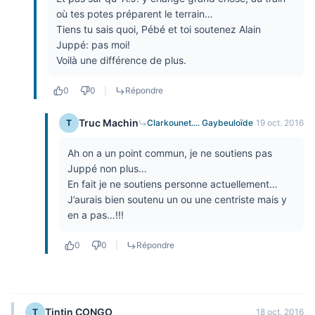
où tes potes préparent le terrain…
Tiens tu sais quoi, Pébé et toi soutenez Alain
Juppé: pas moi!
Voilà une différence de plus.
0
0
|
Répondre
Truc Machin
T
Clarkounet.... Gaybeuloïde
19 oct. 2016
Ah on a un point commun, je ne soutiens pas
Juppé non plus…
En fait je ne soutiens personne actuellement…
J’aurais bien soutenu un ou une centriste mais y
en a pas…!!!
0
0
|
Répondre
Tintin CONGO
T
18 oct. 2016