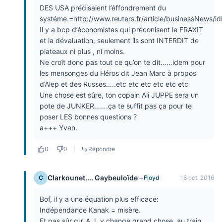
DES USA prédisaient l’éffondrement du
systéme.=http://www.reuters.fr/article/businessNews
Il y a bcp d’économistes qui préconisent le FRAXIT
et la dévaluation, seulement ils sont INTERDIT de
plateaux ni plus , ni moins.
Ne croît donc pas tout ce qu’on te dit……idem pour
les mensonges du Héros dit Jean Marc à propos
d’Alep et des Russes…..etc etc etc etc etc etc
Une chose est sûre, ton copain Ali JUPPE sera un
pote de JUNKER…….ça te suffit pas ça pour te
poser LES bonnes questions ?
a+++ Yvan.
0
0
|
Répondre
Clarkounet.... Gaybeuloïde
C
Floyd
18 oct. 2016
Bof, il y a une équation plus efficace:
Indépendance Kanak = misère.
Et pas sûr qu’ A.J. y change grand chose, au train