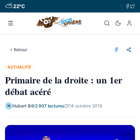
⛅
22
°C
Retour
ACTUALITÉ
Primaire de la droite : un 1er
débat acéré
Hubert B
2 907
lectures
14 octobre 2016
H