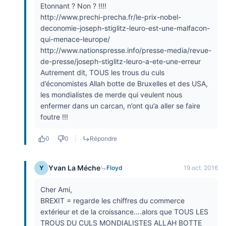
Etonnant ? Non ? !!!!
http://www.prechi-precha.fr/le-prix-nobel-
deconomie-joseph-stiglitz-leuro-est-une-malfacon-
qui-menace-leurope/
http://www.nationspresse.info/presse-media/revue-
de-presse/joseph-stiglitz-leuro-a-ete-une-erreur
Autrement dit, TOUS les trous du culs
d’économistes Allah botte de Bruxelles et des USA,
les mondialistes de merde qui veulent nous
enfermer dans un carcan, n’ont qu’a aller se faire
foutre !!!
0
0
|
Répondre
Yvan La Méche
Y
Floyd
19 oct. 2016
Cher Ami,
BREXIT = regarde les chiffres du commerce
extérieur et de la croissance….alors que TOUS LES
TROUS DU CULS MONDIALISTES ALLAH BOTTE