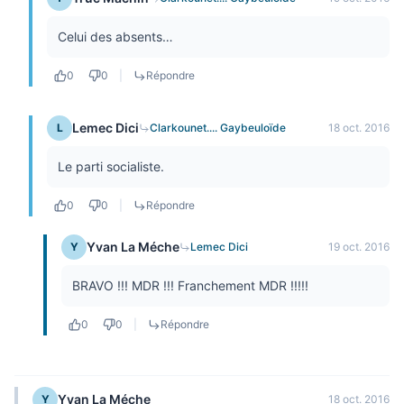
Celui des absents…
0
0
|
Répondre
Lemec Dici
L
Clarkounet.... Gaybeuloïde
18 oct. 2016
Le parti socialiste.
0
0
|
Répondre
Yvan La Méche
Y
Lemec Dici
19 oct. 2016
BRAVO !!! MDR !!! Franchement MDR !!!!!
0
0
|
Répondre
Yvan La Méche
Y
18 oct. 2016