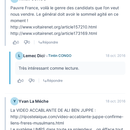
Pauvre France, voilà le genre des candidats que l’on veut
nous vendre. Le général doit avoir le sommeil agité en ce
moment !
http://www.voltairenet.org/article157210.html
http://www.voltairenet.org/article173169.html
0
0
|
Répondre
Lemec Dici
L
Tintin CONGO
18 oct. 2016
Très intéressant comme lecture.
0
0
|
Répondre
Yvan La Méche
Y
18 oct. 2016
La VIDEO ACCABLANTE DE ALI BEN JUPPE :
http://ripostelaique.com/video-accablante-juppe-confirme-
liens-freres-musulmans.html
Le systéme UMPS dans toute sa splendeur….on éfface tout