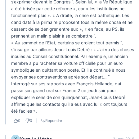
s’exprimer devant le Congrès “. Selon lui, « la Ve République
a été brisée par cette réforme », car « les institutions ne
fonctionnent plus ». « A droite, la crise est pathétique. Les
candidats à la primaire proposent tous la même chose et ne
cessent de se dénigrer entre eux », « en face, au PS, ils
prennent un malin plaisir à se combattre “.
« Au sommet de l’Etat, certains se croient tout permis “,
s’insurge par ailleurs Jean-Louis Debré : « J’ai vu des choses
inouïes au Conseil constitutionnel. Par exemple, un ancien
membre a pu racheter sa voiture officielle pour un euro
symbolique en quittant son poste. Et il a continué à nous
envoyer ses contraventions après son départ… ”
Interrogé sur ses rapports avec François Hollande, qui
passe son grand oral sur France 2 ce jeudi soir pour
expliquer le sens de son quinquennat, Jean-Louis Debré
affirme que les contacts qu’il a eus avec lui « ont toujours
été faciles ».
0
0
|
Répondre
Yvan La Méche
Y
21 oct. 2016