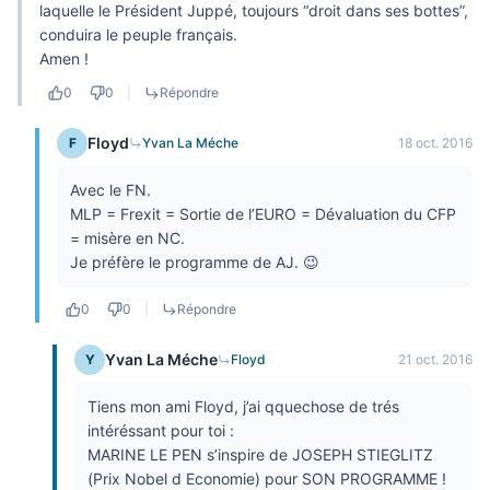
laquelle le Président Juppé, toujours “droit dans ses bottes”,
conduira le peuple français.
Amen !
0
0
|
Répondre
Floyd
F
Yvan La Méche
18 oct. 2016
Avec le FN.
MLP = Frexit = Sortie de l’EURO = Dévaluation du CFP
= misère en NC.
Je préfère le programme de AJ. 😉
0
0
|
Répondre
Yvan La Méche
Y
Floyd
21 oct. 2016
Tiens mon ami Floyd, j’ai qquechose de trés
intéréssant pour toi :
MARINE LE PEN s’inspire de JOSEPH STIEGLITZ
(Prix Nobel d Economie) pour SON PROGRAMME !