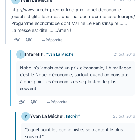
http://www.prechi-precha.fr/le-prix-nobel-deconomie-
joseph-stiglitz-leuro-est-une-malfacon-qui-menace-leurope/
Progamme économique dont Marine Le Pen s’inspire…….
La messe est dite …….Amen !
0
0
|
Répondre
Inforétif
I
Yvan La Méche
21 oct. 2016
Nobel n’a jamais créé un prix d’économie, LA malfaçon
c’est le Nobel d’économie, surtout quand on constate
à quel point les économistes se plantent le plus
souvent.
0
0
|
Répondre
Yvan La Méche
Y
Inforétif
23 oct. 2016
“à quel point les économistes se plantent le plus
souvent.”