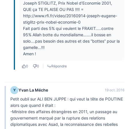
Joseph STIGLITZ, Prix Nobel d’Economie 2001,
QUE ça TE PLAISE OU PAS !!!! =
http://www.rfi.fr/video/20160914-joseph-eugene-
stiglitz-prix-nobel-economie-0
Fait parti des 5% qui veulent le FRAXIT…..contre
95% Allah botte du mondialisme…….il bosse en
solo….pas besoin des autres et des “bottes” pour la
gamelle…!!!
Amen !
0
0
|
Répondre
Yvan La Méche
Y
19 oct. 2016
Petit oubli sur ALI BEN JUPPE : qui veut la tête de POUTINE
alors que quand il était :
-Ministre des affaires étrangères en 2011, un passage au
gouvernement marqué par la rupture des relations
diplomatiques avec Asad, la reconnaissance des rebelles