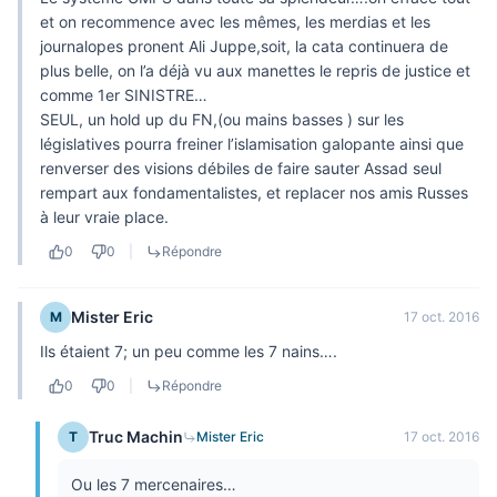
et on recommence avec les mêmes, les merdias et les
journalopes pronent Ali Juppe,soit, la cata continuera de
plus belle, on l’a déjà vu aux manettes le repris de justice et
comme 1er SINISTRE…
SEUL, un hold up du FN,(ou mains basses ) sur les
législatives pourra freiner l’islamisation galopante ainsi que
renverser des visions débiles de faire sauter Assad seul
rempart aux fondamentalistes, et replacer nos amis Russes
à leur vraie place.
0
0
|
Répondre
Mister Eric
M
17 oct. 2016
Ils étaient 7; un peu comme les 7 nains….
0
0
|
Répondre
Truc Machin
T
Mister Eric
17 oct. 2016
Ou les 7 mercenaires…