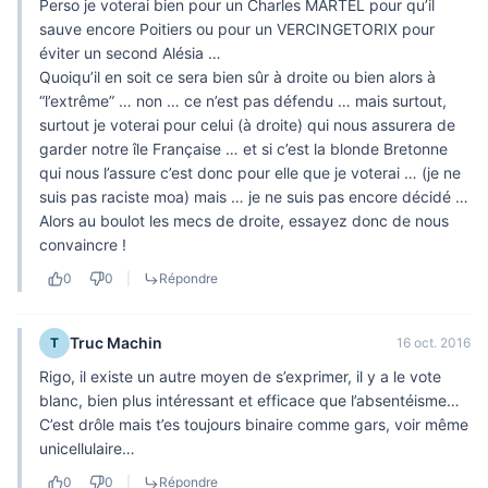
Perso je voterai bien pour un Charles MARTEL pour qu’il
sauve encore Poitiers ou pour un VERCINGETORIX pour
éviter un second Alésia …
Quoiqu’il en soit ce sera bien sûr à droite ou bien alors à
“l’extrême” … non … ce n’est pas défendu … mais surtout,
surtout je voterai pour celui (à droite) qui nous assurera de
garder notre île Française … et si c’est la blonde Bretonne
qui nous l’assure c’est donc pour elle que je voterai … (je ne
suis pas raciste moa) mais … je ne suis pas encore décidé …
Alors au boulot les mecs de droite, essayez donc de nous
convaincre !
0
0
|
Répondre
Truc Machin
T
16 oct. 2016
Rigo, il existe un autre moyen de s’exprimer, il y a le vote
blanc, bien plus intéressant et efficace que l’absentéisme…
C’est drôle mais t’es toujours binaire comme gars, voir même
unicellulaire…
0
0
|
Répondre