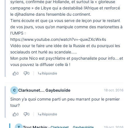
syriens, confirmée par Hollande, et surtout la « glorieuse
campagne » de Libye qui a destabilisé l’Afrique et renforcé
le djihadisme dans l’ensemble du continent.
Tiens écoute et que ça vous serve de leçon pour le restant
de vos jours, vous qu’on manipule comme des marionettes à
l’UMPS :
https://www.youtube.com/watch?v=-quwZXcWx4s
Vidéo oour te faire une idée de la Russie et du pourquoi les
socialauds ont hurlé au scandale…..
Mon pote Nico est psychîatre et psychanaliste pour info….et
vous pouvez la diffuser celle là !
0
0
|
Répondre
Clarkounet.... Gaybeuloïde
C
18 oct. 2016
Sinon y’a quoi comme parti un peu marrant pour le premier
tour?
0
0
|
Répondre
Truc Machin
T
Clarkounet.... Gaybeuloïde
19 oct. 2016