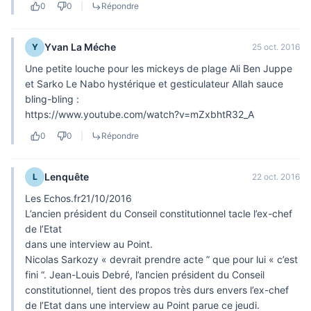
0
0
|
Répondre
Yvan La Méche
Y
25 oct. 2016
Une petite louche pour les mickeys de plage Ali Ben Juppe
et Sarko Le Nabo hystérique et gesticulateur Allah sauce
bling-bling :
https://www.youtube.com/watch?v=mZxbhtR32_A
0
0
|
Répondre
Lenquête
L
22 oct. 2016
Les Echos.fr21/10/2016
L’ancien président du Conseil constitutionnel tacle l’ex-chef
de l’Etat
dans une interview au Point.
Nicolas Sarkozy « devrait prendre acte ” que pour lui « c’est
fini “. Jean-Louis Debré, l’ancien président du Conseil
constitutionnel, tient des propos très durs envers l’ex-chef
de l’Etat dans une interview au Point parue ce jeudi.