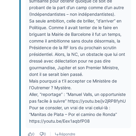
suffisante pour obtenir quoique ce soit de
probant de la part d’un camp comme d’un autre
(Indépendantistes – non indépendantistes).
Sa seule ambition, celle de briller, “d’arriver” en
Politique. Comme il avait tenter de le faire en
briguant la Mairie de Barcelone il fut un temps,
comme il ambitionne sans doute désormais, la
Présidence de la RF lors du prochain scrutin
présidentiel. Alors, la NC, un obstacle que lui ont
dressé avec délectation pour ne pas dire
gourmandise, Jupiter et son Premier Ministre,
dont il se serait bien passé.
Mais pourquoi a t’il accepter ce Ministère de
l’Outremer ? Mystère.
Aller, “reportage” : “Manuel Valls, un opportuniste
pas facile à suivre”
https://youtu.be/jv2jRP8fyhU
Pour se consoler, un vrai de vrai celui-là :
“Manitas de Plata – Por el camino de Ronda”
https://youtu.be/Eex1aqbfP08
0
0
|
Répondre