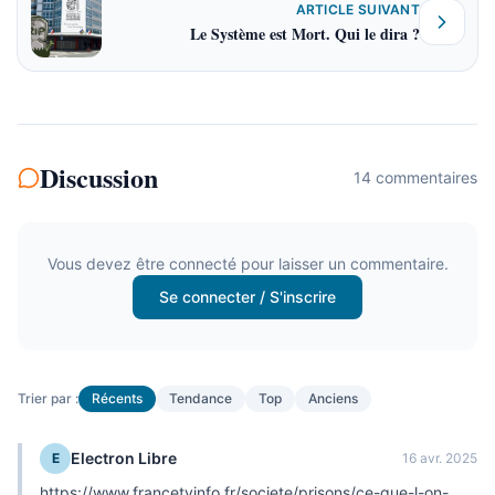
ARTICLE SUIVANT
Le Système est Mort. Qui le dira ?
Discussion
14
commentaire
s
Vous devez être connecté pour laisser un commentaire.
Se connecter / S'inscrire
Trier par :
Récents
Tendance
Top
Anciens
Electron Libre
E
16 avr. 2025
https://www.francetvinfo.fr/societe/prisons/ce-que-l-on-