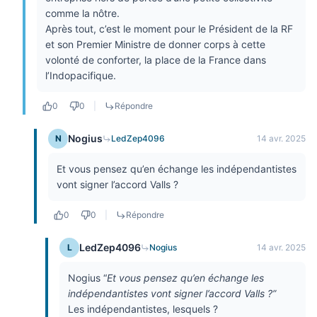
comme la nôtre.
Après tout, c’est le moment pour le Président de la RF
et son Premier Ministre de donner corps à cette
volonté de conforter, la place de la France dans
l’Indopacifique.
0
0
|
Répondre
Nogius
N
LedZep4096
14 avr. 2025
Et vous pensez qu’en échange les indépendantistes
vont signer l’accord Valls ?
0
0
|
Répondre
LedZep4096
L
Nogius
14 avr. 2025
Nogius “
Et vous pensez qu’en échange les
indépendantistes vont signer l’accord Valls ?”
Les indépendantistes, lesquels ?