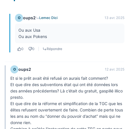
oups2
O
Lemec Dici
13 avr. 2025
Ou aux Usa
Ou aux Pokens
0
0
|
Répondre
oups2
O
12 avr. 2025
Et si le prêt avait été refusé on aurais fait comment?
Et que dire des subventions état qui ont été données lors
des années précédentes? Là c’était du gratuit, gaspillé illico
presto.
Et que dire de la réforme et simplification de la TGC que les
élites refusent ouvertement de faire. Combien de perte tous
les ans au nom du “donner du pouvoir d’achat” mais qui ne
donne rien.
Combien à coûtée l’instauration de cette TFC en perte pour