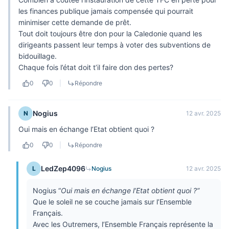
les finances publique jamais compensée qui pourrait
minimiser cette demande de prêt.
Tout doit toujours être don pour la Caledonie quand les
dirigeants passent leur temps à voter des subventions de
bidouillage.
Chaque fois l’état doit t’il faire don des pertes?
0
0
|
Répondre
Nogius
N
12 avr. 2025
Oui mais en échange l’Etat obtient quoi ?
0
0
|
Répondre
LedZep4096
L
Nogius
12 avr. 2025
Nogius “
Oui mais en échange l’Etat obtient quoi ?”
Que le soleil ne se couche jamais sur l’Ensemble
Français.
Avec les Outremers, l’Ensemble Français représente la