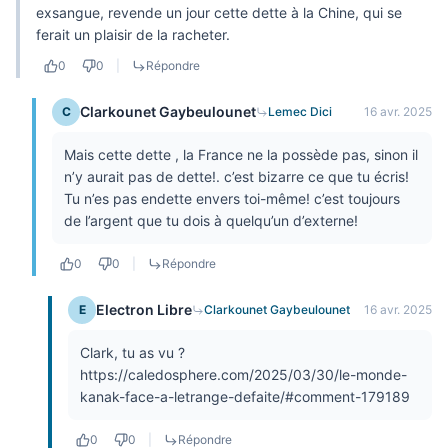
exsangue, revende un jour cette dette à la Chine, qui se
ferait un plaisir de la racheter.
0
0
|
Répondre
Clarkounet Gaybeulounet
C
Lemec Dici
16 avr. 2025
Mais cette dette , la France ne la possède pas, sinon il
n’y aurait pas de dette!. c’est bizarre ce que tu écris!
Tu n’es pas endette envers toi-même! c’est toujours
de l’argent que tu dois à quelqu’un d’externe!
0
0
|
Répondre
Electron Libre
E
Clarkounet Gaybeulounet
16 avr. 2025
Clark, tu as vu ?
https://caledosphere.com/2025/03/30/le-monde-
kanak-face-a-letrange-defaite/#comment-179189
0
0
|
Répondre