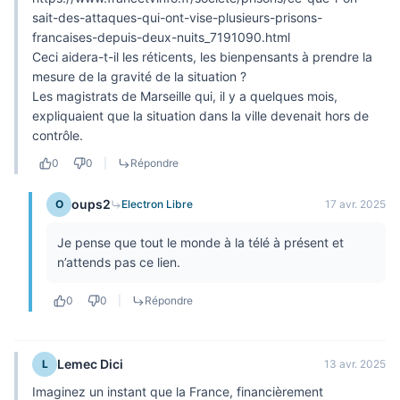
sait-des-attaques-qui-ont-vise-plusieurs-prisons-
francaises-depuis-deux-nuits_7191090.html
Ceci aidera-t-il les réticents, les bienpensants à prendre la
mesure de la gravité de la situation ?
Les magistrats de Marseille qui, il y a quelques mois,
expliquaient que la situation dans la ville devenait hors de
contrôle.
0
0
|
Répondre
oups2
O
Electron Libre
17 avr. 2025
Je pense que tout le monde à la télé à présent et
n’attends pas ce lien.
0
0
|
Répondre
Lemec Dici
L
13 avr. 2025
Imaginez un instant que la France, financièrement