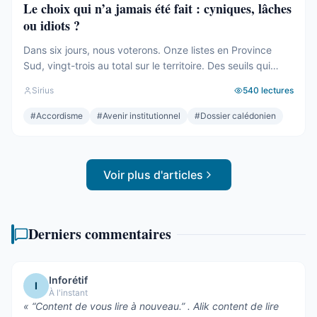
Le choix qui n’a jamais été fait : cyniques, lâches
ou idiots ?
Dans six jours, nous voterons. Onze listes en Province
Sud, vingt-trois au total sur le territoire. Des seuils qui
effaceront une partie des voix. Des alliances qui se feront
Sirius
540
lectures
le soir même, dans les couloirs, loin des électeurs. Tout
cela compte. Tout cela a été décrit ici, semaine après
#
Accordisme
#
Avenir institutionnel
#
Dossier calédonien
semaine, depuis des mois. Mais le ...
Voir plus d'articles
Derniers commentaires
Inforétif
I
À l'instant
«
“Content de vous lire à nouveau.” . Alik content de lire