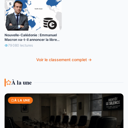
5
Nouvelle-Calédonie : Emmanuel
Macron va-t-il annoncer la libre
circulation de l’euro ?
79 080
lectures
Voir le classement complet →
À la une
À LA UNE