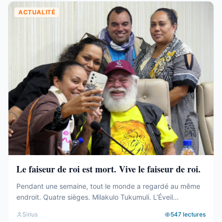
ACTUALITÉ
Le faiseur de roi est mort. Vive le faiseur de roi.
Pendant une semaine, tout le monde a regardé au même
endroit. Quatre sièges. Milakulo Tukumuli. L’Éveil
Océanien. Le faiseur de roi, l’arbitre, celui qui penche et
Sirius
547
lectures
fait basculer. Depuis 2019, la formule était connue : quand