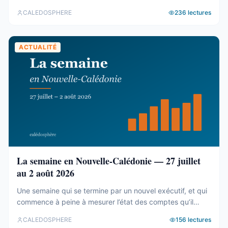
Le cadastre calédonien est en accès libre. Nous avons
CALEDOSPHERE
236
lectures
agrégé ses 77 031 parcelles. Le résultat tient en trois
chiffres — et aucun des trois n’est celui qu’on attend. Trois
blocs, et un malentendu ...
ACTUALITÉ
La semaine en Nouvelle-Calédonie — 27 juillet
au 2 août 2026
Une semaine qui se termine par un nouvel exécutif, et qui
commence à peine à mesurer l’état des comptes qu’il
hérite. Tour d’horizon du 27 juillet au 2 août. Un 19e
CALEDOSPHERE
156
lectures
gouvernement, et des comptes qui coincent C’est fait. Le