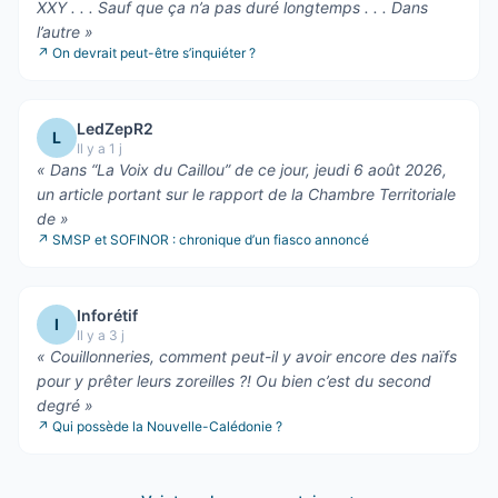
XXY . . . Sauf que ça n’a pas duré longtemps . . . Dans
l’autre
»
↗
On devrait peut-être s’inquiéter ?
LedZepR2
L
Il y a 1 j
«
Dans “La Voix du Caillou” de ce jour, jeudi 6 août 2026,
un article portant sur le rapport de la Chambre Territoriale
de
»
↗
SMSP et SOFINOR : chronique d’un fiasco annoncé
Inforétif
I
Il y a 3 j
«
Couillonneries, comment peut-il y avoir encore des naïfs
pour y prêter leurs zoreilles ?! Ou bien c’est du second
degré
»
↗
Qui possède la Nouvelle-Calédonie ?