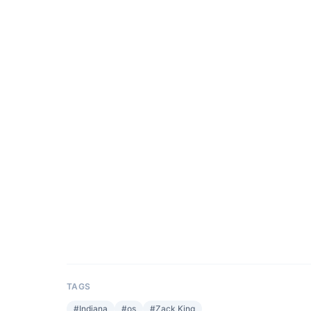
TAGS
#
Indiana
#
os
#
Zack King