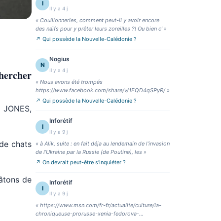
I
Il y a 4 j
«
Couillonneries, comment peut-il y avoir encore
des naïfs pour y prêter leurs zoreilles ?! Ou bien c’
»
↗
Qui possède la Nouvelle-Calédonie ?
Nogius
N
Il y a 4 j
hercher
«
Nous avons été trompés
https://www.facebook.com/share/v/1EQD4qSPyR/
»
↗
Qui possède la Nouvelle-Calédonie ?
A JONES,
Inforétif
I
Il y a 9 j
 de chats
«
à Alik, suite : en fait déja au lendemain de l’invasion
de l’Ukraine par la Russie (de Poutine), les
»
↗
On devrait peut-être s’inquiéter ?
bâtons de
Inforétif
I
Il y a 9 j
«
https://www.msn.com/fr-fr/actualite/culture/la-
chroniqueuse-prorusse-xenia-fedorova-