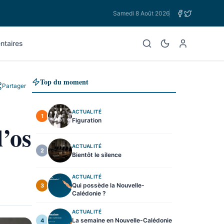
Samedi 8 Août 2026
taires
Top du moment
Partager
ACTUALITÉ
1
Figuration
’os
ACTUALITÉ
2
Bientôt le silence
ACTUALITÉ
Qui possède la Nouvelle-
3
Calédonie ?
ACTUALITÉ
La semaine en Nouvelle-Calédonie
4