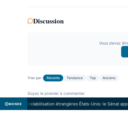
Discussion
Vous devez êtr
Trier par :
Récents
Tendance
Top
Anciens
Soyez le premier à commenter.
ves de déstabilisation étrangères
·
États-Unis: le Sénat approuv
MONDE