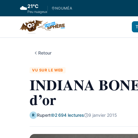
21
°C
☁️
NOUMÉA
Peu nuageux
T
Retour
VU SUR LE WEB
INDIANA BONES :
d’or
Rupert
2 694
lectures
9 janvier 2015
R