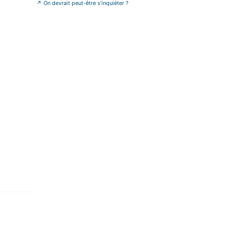
vis%C3%A9e-en-fr
»
↗
On devrait peut-être s’inquiéter ?