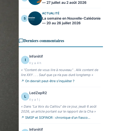
— 27 juillet au 2 août 2026
ACTUALITÉ
La semaine en Nouvelle-Calédonie
5
— 20 au 26 juillet 2026
Derniers commentaires
Inforétif
I
Il y a 4 h
«
“Content de vous lire à nouveau.” . Alik content de
lire XXY . . . Sauf que ça n’a pas duré longtemp
»
↗
On devrait peut-être s’inquiéter ?
LedZepR2
L
Il y a 1 j
«
Dans “La Voix du Caillou” de ce jour, jeudi 6 août
2026, un article portant sur le rapport de la Cha
»
↗
SMSP et SOFINOR : chronique d’un fiasco
annoncé
Inforétif