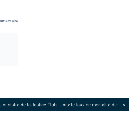
mentaire
stre de la Justice
·
États-Unis: le taux de mortalité des migrants