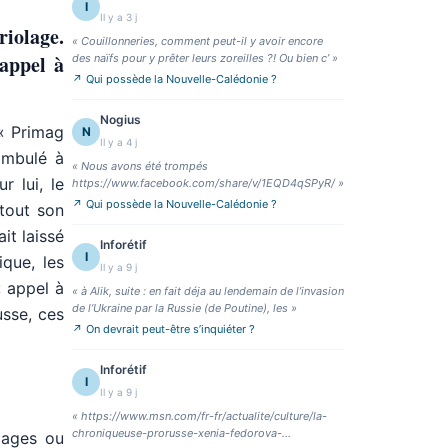
I
Il y a 3 j
iolage.
«
Couillonneries, comment peut-il y avoir encore
 appel à
des naïfs pour y prêter leurs zoreilles ?! Ou bien c’
»
↗
Qui possède la Nouvelle-Calédonie ?
Nogius
 « Primag
N
Il y a 4 j
ambulé à
«
Nous avons été trompés
r lui, le
https://www.facebook.com/share/v/1EQD4qSPyR/
»
↗
Qui possède la Nouvelle-Calédonie ?
rtout son
it laissé
Inforétif
I
que, les
Il y a 9 j
« appel à
«
à Alik, suite : en fait déja au lendemain de l’invasion
de l’Ukraine par la Russie (de Poutine), les
»
usse, ces
↗
On devrait peut-être s’inquiéter ?
Inforétif
I
Il y a 9 j
«
https://www.msn.com/fr-fr/actualite/culture/la-
chroniqueuse-prorusse-xenia-fedorova-
lages ou