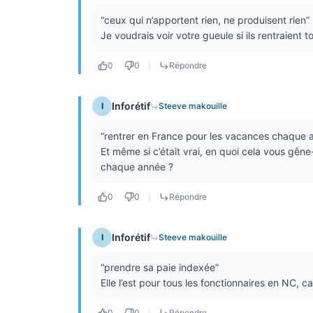
“ceux qui n’apportent rien, ne produisent rien”
Je voudrais voir votre gueule si ils rentraien
0
0
|
Répondre
Inforétif
I
Steeve makouille
“rentrer en France pour les vacances chaque 
Et même si c’était vrai, en quoi cela vous gên
chaque année ?
0
0
|
Répondre
Inforétif
I
Steeve makouille
“prendre sa paie indexée”
Elle l’est pour tous les fonctionnaires en NC, 
0
0
|
Répondre