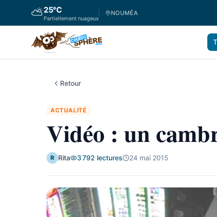
25
°C
⛅
NOUMÉA
Partiellement nuageux
T
Retour
ACTUALITÉ
Vidéo : un cambr
Rita
3 792
lectures
24 mai 2015
R