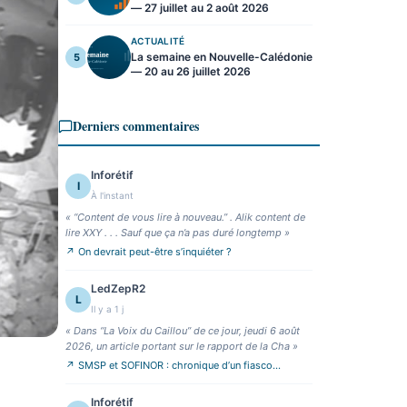
— 27 juillet au 2 août 2026
ACTUALITÉ
La semaine en Nouvelle-Calédonie
5
— 20 au 26 juillet 2026
Derniers commentaires
Inforétif
I
À l'instant
«
“Content de vous lire à nouveau.” . Alik content de
lire XXY . . . Sauf que ça n’a pas duré longtemp
»
↗
On devrait peut-être s’inquiéter ?
LedZepR2
L
Il y a 1 j
«
Dans “La Voix du Caillou” de ce jour, jeudi 6 août
2026, un article portant sur le rapport de la Cha
»
↗
SMSP et SOFINOR : chronique d’un fiasco
annoncé
Inforétif