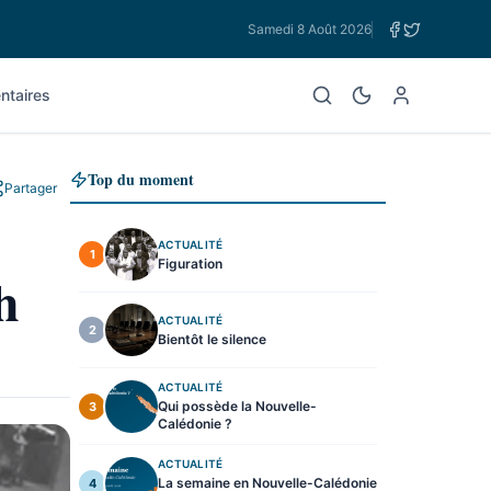
Samedi 8 Août 2026
taires
Top du moment
Partager
ACTUALITÉ
1
Figuration
h
ACTUALITÉ
2
Bientôt le silence
ACTUALITÉ
Qui possède la Nouvelle-
3
Calédonie ?
ACTUALITÉ
La semaine en Nouvelle-Calédonie
4