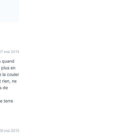
27 mai 2015
on quand
 plus en
 la couler
 rien, ne
ts de
e terre
29 mai 2015