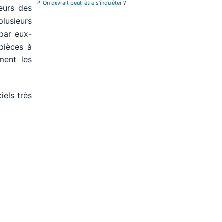
vis%C3%A9e-en-fr
»
↗
On devrait peut-être s’inquiéter ?
eurs des
lusieurs
par eux-
pièces à
ment les
iels très