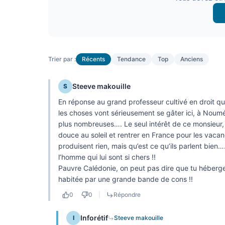
Trier par :
Récents
Tendance
Top
Anciens
Steeve makouille
S
En réponse au grand professeur cultivé en droit qui 
les choses vont sérieusement se gâter ici, à Noum
plus nombreuses…. Le seul intérêt de ce monsieur, 
douce au soleil et rentrer en France pour les vacan
produisent rien, mais qu’est ce qu’ils parlent bien
l’homme qui lui sont si chers !!
Pauvre Calédonie, on peut pas dire que tu héberges
habitée par une grande bande de cons !!
0
0
|
Répondre
Inforétif
I
Steeve makouille