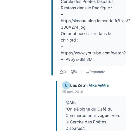
Cercle des Poêtes Disparus.
Restons dans le Pacifique :
–
http://simonu.blog.lemonde.fr/files/
300×274.jpg
On peut aussi aller dans le
ch’Nord :
–
https://www.youtube.com/watch?
v=Pv5yE-3B_3M
0
0
|
Répondre
LedZep
L
Alika Antitra
25 nov. 2018
@Alik
“On s’éloigne du Café du
Commerce pour voguer vers
le Cercke des Poêtes
Disparus.”.