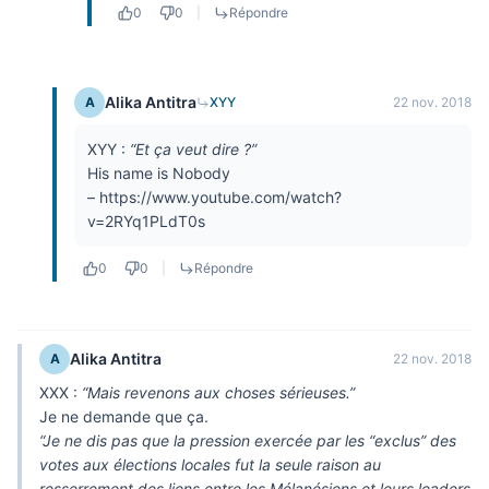
0
0
|
Répondre
Alika Antitra
A
XYY
22 nov. 2018
XYY :
“Et ça veut dire ?”
His name is Nobody
–
https://www.youtube.com/watch?
v=2RYq1PLdT0s
0
0
|
Répondre
Alika Antitra
A
22 nov. 2018
XXX :
“Mais revenons aux choses sérieuses.”
Je ne demande que ça.
“Je ne dis pas que la pression exercée par les “exclus” des
votes aux élections locales fut la seule raison au
resserrement des liens entre les Mélanésiens et leurs leaders