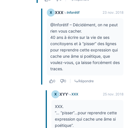
XXX
X
Inforétif
23 nov. 2018
@Inforétif – Décidément, on ne peut
rien vous cacher.
40 ans à écrire sur la vie de ses
concitoyens et à “pisser” des lignes
pour reprendre cette expression qui
cache une âme si poétique, que
voulez-vous, ça laisse forcément des
traces.
0
0
|
Répondre
XYY
X
XXX
25 nov. 2018
XXX.
“… “pisser”…pour reprendre cette
expression qui cache une âme si
poétique”.