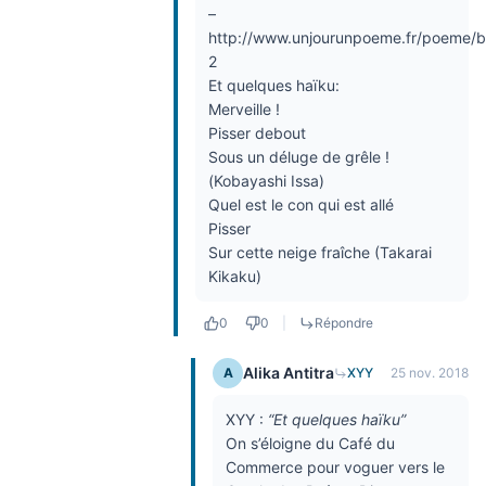
–
http://www.unjourunpoeme.fr/poeme/
2
Et quelques haïku:
Merveille !
Pisser debout
Sous un déluge de grêle !
(Kobayashi Issa)
Quel est le con qui est allé
Pisser
Sur cette neige fraîche (Takarai
Kikaku)
0
0
|
Répondre
Alika Antitra
A
XYY
25 nov. 2018
XYY :
“Et quelques haïku”
On s’éloigne du Café du
Commerce pour voguer vers le