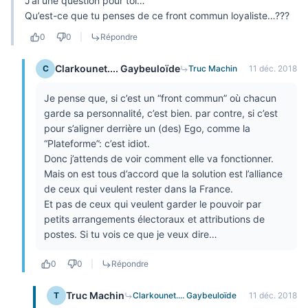
J’ai une question pour toi…
Qu’est-ce que tu penses de ce front commun loyaliste…???
0
0
|
Répondre
Clarkounet.... Gaybeuloïde
C
Truc Machin
11 déc. 2018
Je pense que, si c’est un “front commun” où chacun
garde sa personnalité, c’est bien. par contre, si c’est
pour s’aligner derrière un (des) Ego, comme la
“Plateforme”: c’est idiot.
Donc j’attends de voir comment elle va fonctionner.
Mais on est tous d’accord que la solution est l’alliance
de ceux qui veulent rester dans la France.
Et pas de ceux qui veulent garder le pouvoir par
petits arrangements électoraux et attributions de
postes. Si tu vois ce que je veux dire…
0
0
|
Répondre
Truc Machin
T
Clarkounet.... Gaybeuloïde
11 déc. 2018