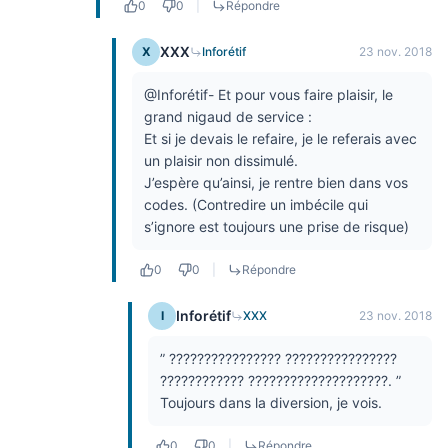
0
0
|
Répondre
XXX
X
Inforétif
23 nov. 2018
@Inforétif- Et pour vous faire plaisir, le
grand nigaud de service :
Et si je devais le refaire, je le referais avec
un plaisir non dissimulé.
J’espère qu’ainsi, je rentre bien dans vos
codes. (Contredire un imbécile qui
s’ignore est toujours une prise de risque)
0
0
|
Répondre
Inforétif
I
XXX
23 nov. 2018
” ???????????????? ????????????????
???????????? ????????????????????. ”
Toujours dans la diversion, je vois.
0
0
|
Répondre