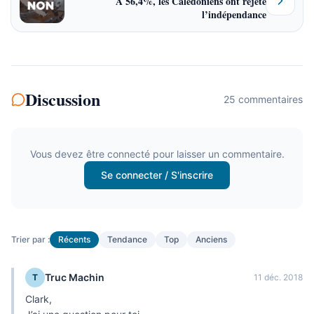
À 56,4%, les Calédoniens ont rejeté
l’indépendance
Discussion
25
commentaire
s
Vous devez être connecté pour laisser un commentaire.
Se connecter / S'inscrire
Trier par :
Récents
Tendance
Top
Anciens
Truc Machin
T
11 déc. 2018
Clark,