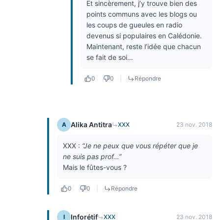
Et sincèrement, j’y trouve bien des
points communs avec les blogs ou
les coups de gueules en radio
devenus si populaires en Calédonie.
Maintenant, reste l’idée que chacun
se fait de soi…
0
0
|
Répondre
Alika Antitra
A
XXX
23 nov. 2018
XXX :
“Je ne peux que vous répéter que je
ne suis pas prof…”
Mais le fûtes-vous ?
0
0
|
Répondre
Inforétif
I
XXX
23 nov. 2018