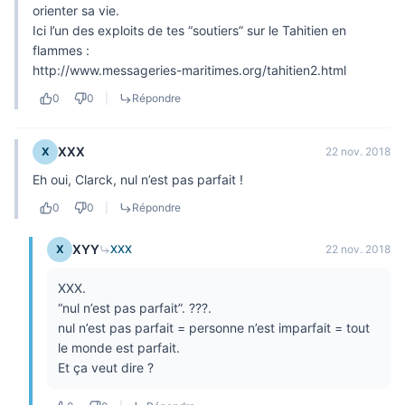
orienter sa vie.
Ici l’un des exploits de tes “soutiers” sur le Tahitien en
flammes :
http://www.messageries-maritimes.org/tahitien2.html
0
0
|
Répondre
XXX
X
22 nov. 2018
Eh oui, Clarck, nul n’est pas parfait !
0
0
|
Répondre
XYY
X
XXX
22 nov. 2018
XXX.
“nul n’est pas parfait”. ???.
nul n’est pas parfait = personne n’est imparfait = tout
le monde est parfait.
Et ça veut dire ?