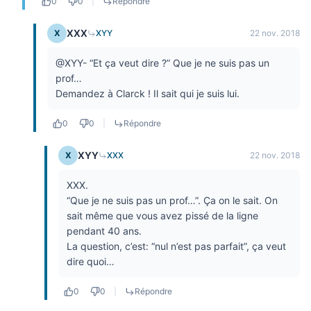
0
0
|
Répondre
XXX
X
XYY
22 nov. 2018
@XYY- “Et ça veut dire ?” Que je ne suis pas un
prof…
Demandez à Clarck ! Il sait qui je suis lui.
0
0
|
Répondre
XYY
X
XXX
22 nov. 2018
XXX.
“Que je ne suis pas un prof…”. Ça on le sait. On
sait même que vous avez pissé de la ligne
pendant 40 ans.
La question, c’est: “nul n’est pas parfait”, ça veut
dire quoi…
0
0
|
Répondre