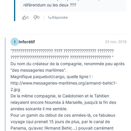
référendum ou les deux ???
0
0
|
Répondre
Inforétif
I
23 nov. 2018
“???????????????????? ????̀ ???????????????? ????????
????’???????????????????????? ???????????????????? ”
Du nom du créateur de la compagnie, renommée peu après
“des messageries maritimes”.
Magnifique paquebot/cargo, quelle ligne ! :
http://www.messageries-maritimes.org/armand-behic1-
2.jpg
De la même compagnie, le Calédonien et le Tahitien
relayaient encore Nouméa à Marseille, jusqu’à la fin des
années soixante il me semble.
Pour un gamin du début de ces années-là, ce fabuleux
voyage (qui prenait 15 jours de plus, par le canal de
Panama, qu’avec l’Armand Behic…) pouvait carrément