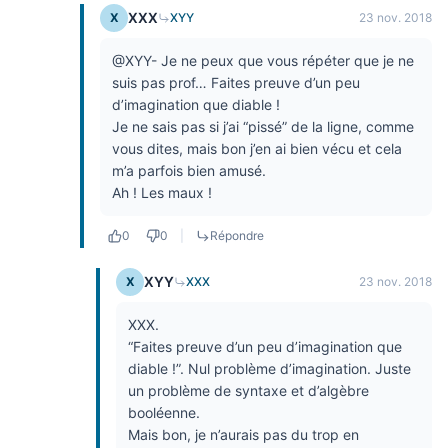
XXX
X
XYY
23 nov. 2018
@XYY- Je ne peux que vous répéter que je ne
suis pas prof… Faites preuve d’un peu
d’imagination que diable !
Je ne sais pas si j’ai “pissé” de la ligne, comme
vous dites, mais bon j’en ai bien vécu et cela
m’a parfois bien amusé.
Ah ! Les maux !
0
0
|
Répondre
XYY
X
XXX
23 nov. 2018
XXX.
“Faites preuve d’un peu d’imagination que
diable !”. Nul problème d’imagination. Juste
un problème de syntaxe et d’algèbre
booléenne.
Mais bon, je n’aurais pas du trop en