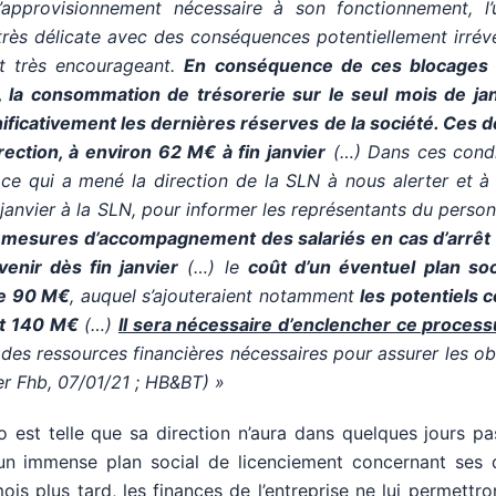
d’approvisionnement nécessaire à son fonctionnement, l’
rès délicate avec des conséquences potentiellement irréve
t très encourageant.
En conséquence de ces blocages 
, la consommation de trésorerie sur le seul mois de jan
nificativement les dernières réserves de la société. Ces 
irection, à environ 62 M€ à fin janvier
(…) Dans ces condi
 ce qui a mené la direction de la SLN à nous alerter et à 
anvier à la SLN, pour informer les représentants du person
s
mesures d’accompagnement des salariés en cas d’arrêt d
rvenir dès fin janvier
(…) le
coût d’un éventuel plan soc
de 90 M
€
, auquel s’ajouteraient notamment
les potentiels c
it 140 M
€
(…)
Il sera nécessaire d’enclencher ce process
 des ressources financières nécessaires pour assurer les ob
ier Fhb, 07/01/21 ; HB&BT) »
o est telle que sa direction n’aura dans quelques jours pa
 un immense plan social de licenciement concernant ses 
is plus tard, les finances de l’entreprise ne lui permett