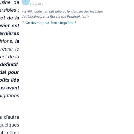
I
usine de
Il y a 10 j
rsibles ;
«
à Alik, suite : en fait déja au lendemain de l’invasion
de l’Ukraine par la Russie (de Poutine), les
»
et de la
↗
On devrait peut-être s’inquiéter ?
vier est
dernières
tions,
la
réunir le
nel de la
éfinitif
ial pour
oûts liés
us avant
ligations
s d’autre
quelques
ront même