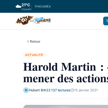
21
°C
☁️
NOUMÉA
Couvert
T
Retour
ACTUALITÉ
Harold Martin : 
mener des actions
Hubert B
22 137
lectures
15 janvier 2021
H