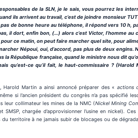
onsables de la SLN, je le sais, vous pourrez les interro
quand ils arrivent au travail, c’est de joindre monsieur 
nd pas de bonne heure au téléphone, il répond vers 10 h, p
 pas, il dort, enfin bon, (…) alors c’est Victor, l’homme au
our ce matin, on peut faire marcher quel site, pour alim
marcher Népoui, oui, d’accord, pas plus de deux engins. 
s la République française, quand le ministre nous dit qu’
ais qu’est-ce qu’il fait, le haut-commissaire ? (Harold
le, Harold Martin a ainsi annoncé préparer des «
actions 
même si l’ancien président du congrès n’a pas spécifié les
s leur collimateur les mines de la NMC (
Nickel Mining Co
 SMSP, chargée d’approvisionner l’usine en nickel). Ces 
s du territoire à ne jamais subir de blocages ou de dégrad