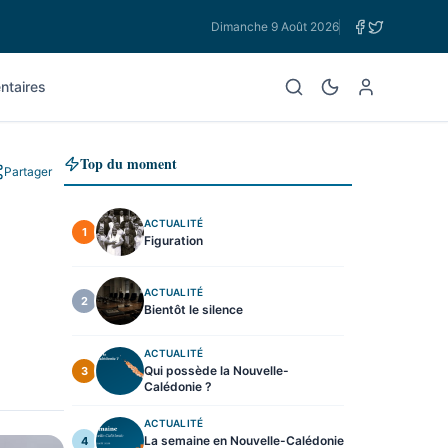
Dimanche 9 Août 2026
taires
Top du moment
Partager
ACTUALITÉ
1
Figuration
ACTUALITÉ
2
Bientôt le silence
ACTUALITÉ
Qui possède la Nouvelle-
3
Calédonie ?
ACTUALITÉ
La semaine en Nouvelle-Calédonie
4