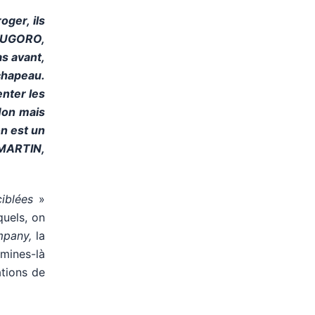
ger, ils
TUTUGORO,
as avant,
 chapeau.
enter les
Non mais
on est un
 MARTIN,
ciblées
»
quels, on
mpany,
la
mines-là
ations de