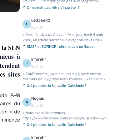
lire XXY . . . Sauf que ça n’a pas duré longtemp
»
↗
On devrait peut-être s’inquiéter ?
LedZepR2
L
Il y a 2 j
«
Dans “La Voix du Caillou” de ce jour, jeudi 6 août
2026, un article portant sur le rapport de la Cha
»
e la SLN
↗
SMSP et SOFINOR : chronique d’un fiasco
annoncé
niens à
Inforétif
I
ntendent
Il y a 5 j
es sites
«
Couillonneries, comment peut-il y avoir encore
des naïfs pour y prêter leurs zoreilles ?! Ou bien c’
»
↗
Qui possède la Nouvelle-Calédonie ?
tude
FHB
Nogius
N
aires du
Il y a 5 j
tion
» de
«
Nous avons été trompés
https://www.facebook.com/share/v/1EQD4qSPyR/
»
imminence
↗
Qui possède la Nouvelle-Calédonie ?
Inforétif