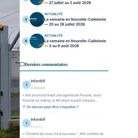
— 27 juillet au 2 août 2026
ACTUALITÉ
La semaine en Nouvelle-Calédonie
5
— 20 au 26 juillet 2026
ACTUALITÉ
La semaine en Nouvelle-Calédonie
6
— 3 au 9 août 2026
Derniers commentaires
Inforétif
I
À l'instant
«
Alik promotionnant une agente de Poutine, donc
Poutine lui-même, le RN étant le parti français
compt
»
↗
On devrait peut-être s’inquiéter ?
Inforétif
I
Il y a 1 j
«
“Content de vous lire à nouveau.” . Alik content de