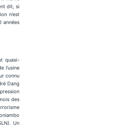
t dit, si
ion n’est
40 années
t quasi-
e l’usine
eur connu
ndré Dang
 pression
 mois des
rrorisme
 Doniambo
 SLN). Un