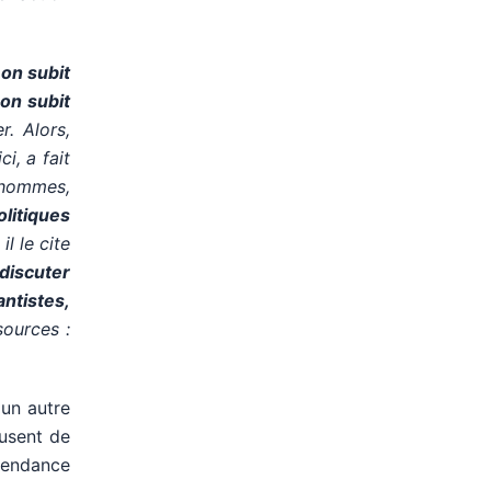
 on subit
 on subit
r. Alors,
ci, a fait
s hommes,
olitiques
 il le cite
discuter
ntistes,
sources :
 un autre
fusent de
épendance