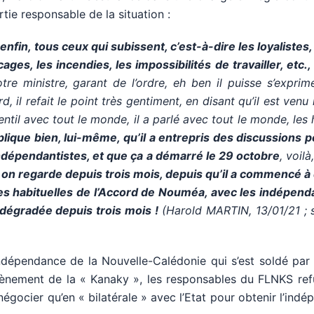
tie responsable de la situation :
enfin, tous ceux qui subissent, c’est-à-dire les loyalistes,
cages, les incendies, les impossibilités de travailler, etc.,
re ministre, garant de l’ordre, eh ben il puisse s’exprime
, il refait le point très gentiment, en disant qu’il est venu i
 gentil avec tout le monde, il a parlé avec tout le monde, le
explique bien, lui-même, qu’il a entrepris des discussions p
ndépendantistes, et que ça a démarré le 29 octobre
, voilà,
on regarde depuis trois mois, depuis qu’il a commencé à 
es habituelles de l’Accord de Nouméa, avec les indépenda
t dégradée depuis trois mois !
(Harold MARTIN, 13/01/21 ; 
indépendance de la Nouvelle-Calédonie qui s’est soldé par
’avènement de la « Kanaky », les responsables du FLNKS re
 négocier qu’en « bilatérale » avec l’Etat pour obtenir l’ind