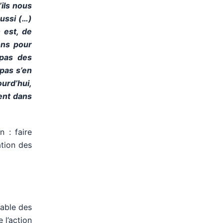
’ils nous
aussi (…)
 est, de
ons pour
 pas des
 pas s’en
urd’hui,
tent dans
 : faire
ation des
table des
 l’action