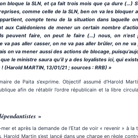
on bloque la SLN, et ça fait trois mois que ça dure (…) S
treprises, comme celle de la SLN, ben on va les bloquer 
appartient, compte tenu de la situation dans laquelle on
ment aux Calédoniens de mener un certain nombre d’acti
s peuvent faire, on peut le faire (…) nous, on n’est
 va pas aller casser, on ne va pas aller brûler, on ne va
is on va mener aussi des actions de blocage, puisqu’aujo
que le ministre saura qu’il y a des loyalistes ici, qui exis
es ! (Harold MARTIN, 13/01/21 ; sources : RRB) »
aire de Paita s’exprime. Objectif assumé d’Harold Martin
ublique afin de rétablir l’ordre républicain et la libre circul
dépendantistes
»
er et après la demande de l’Etat de voir « revenir » à la 
 Harold Martin s’est lancé dans une charge en règle contre