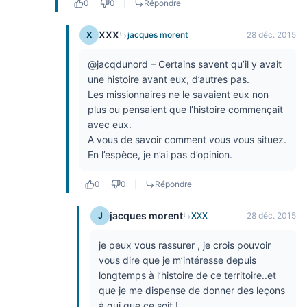
0
0
|
Répondre
XXX
X
jacques morent
28 déc. 2015
@jacqdunord – Certains savent qu’il y avait
une histoire avant eux, d’autres pas.
Les missionnaires ne le savaient eux non
plus ou pensaient que l’histoire commençait
avec eux.
A vous de savoir comment vous vous situez.
En l’espèce, je n’ai pas d’opinion.
0
0
|
Répondre
jacques morent
J
XXX
28 déc. 2015
je peux vous rassurer , je crois pouvoir
vous dire que je m’intéresse depuis
longtemps à l’histoire de ce territoire..et
que je me dispense de donner des leçons
à qui que ce soit !