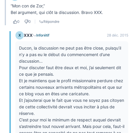
“Mon con de Zor,”
Bel argument, qui clôt la discussion. Bravo XXX.
0
0
|
Répondre
XXX
X
Inforétif
28 déc. 2015
Ducon, la discussion ne peut pas être close, puisqu’il
n’y a pas eu le début du commencement d’une
discussion…
Pour discuter faut être deux et moi, j’ai seulement dit
ce que je pensais.
Et je maintiens que le profil missionnaire perdure chez
certains nouveaux arrivants métropolitains et que sur
ce blog vous en êtes une caricature.
Et j’ajouterai que le fait que vous ne soyez pas citoyen
de cette collectivité devrait vous inciter à plus de
réserve.
C’est pour moi le minimum de respect auquel devrait
s’astreindre tout nouvel arrivant. Mais pour cela, faut-il
encore être en capacité de ne pas tout ramener à sa