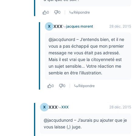
0
0
|
Répondre
XXX
X
jacques morent
28 déc. 2015
@jacqdunord – J’entends bien, et il ne
vous a pas échappé que mon premier
message ne vous était pas adressé.
Mais il est vrai que la citoyenneté est
un sujet sensible… Votre réaction me
semble en être l’illustration.
0
0
|
Répondre
XXX
X
XXX
28 déc. 2015
@jacqudunord – J’aurais pu ajouter que je
vous laisse (,) juge.