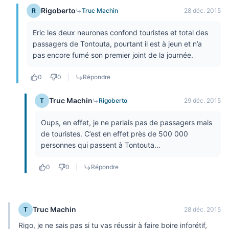
Rigoberto
R
Truc Machin
28 déc. 2015
Eric les deux neurones confond touristes et total des
passagers de Tontouta, pourtant il est à jeun et n’a
pas encore fumé son premier joint de la journée.
0
0
|
Répondre
Truc Machin
T
Rigoberto
29 déc. 2015
Oups, en effet, je ne parlais pas de passagers mais
de touristes. C’est en effet près de 500 000
personnes qui passent à Tontouta…
0
0
|
Répondre
Truc Machin
T
28 déc. 2015
Rigo, je ne sais pas si tu vas réussir à faire boire inforétif,