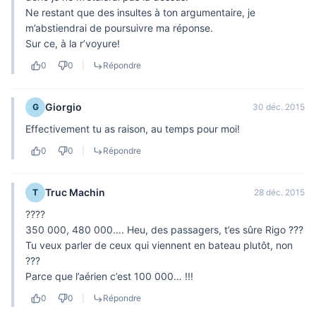
Ne restant que des insultes à ton argumentaire, je
m’abstiendrai de poursuivre ma réponse.
Sur ce, à la r’voyure!
0
0
|
Répondre
Giorgio
G
30 déc. 2015
Effectivement tu as raison, au temps pour moi!
0
0
|
Répondre
Truc Machin
T
28 déc. 2015
????
350 000, 480 000…. Heu, des passagers, t’es sûre Rigo ???
Tu veux parler de ceux qui viennent en bateau plutôt, non
???
Parce que l’aérien c’est 100 000… !!!
0
0
|
Répondre