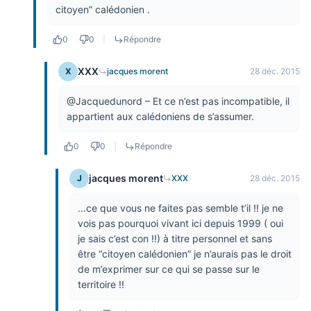
citoyen” calédonien .
0
0
|
Répondre
XXX
X
jacques morent
28 déc. 2015
@Jacquedunord – Et ce n’est pas incompatible, il
appartient aux calédoniens de s’assumer.
0
0
|
Répondre
jacques morent
J
XXX
28 déc. 2015
…ce que vous ne faites pas semble t’il !! je ne
vois pas pourquoi vivant ici depuis 1999 ( oui
je sais c’est con !!) à titre personnel et sans
être “citoyen calédonien” je n’aurais pas le droit
de m’exprimer sur ce qui se passe sur le
territoire !!