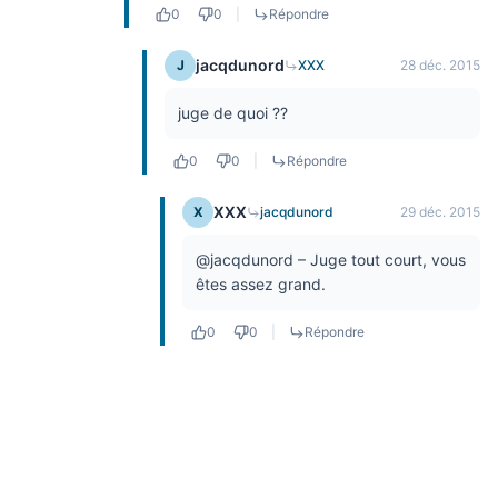
0
0
|
Répondre
jacqdunord
J
XXX
28 déc. 2015
juge de quoi ??
0
0
|
Répondre
XXX
X
jacqdunord
29 déc. 2015
@jacqdunord – Juge tout court, vous
êtes assez grand.
0
0
|
Répondre