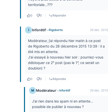
territoriale…???
0
0
|
Répondre
Inforétif
I
Rigoberto
29 déc. 2015
Modérateur, j’ai répondu hier matin à ce post
de Rigoberto du 28 décembre 2015 13:39 : il a
été mis en attente.
J’ai essayé à nouveau hier soir : pourriez-vous
débloquer ce 2° post (pas le 1°, ce serait un
doublon) ?
0
0
|
Répondre
Modérateur
M
Inforétif
29 déc. 2015
J’ai rien dans les spam ni en attente…
possible de publier à nouveau ?