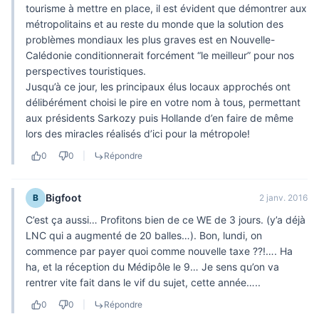
tourisme à mettre en place, il est évident que démontrer aux
métropolitains et au reste du monde que la solution des
problèmes mondiaux les plus graves est en Nouvelle-
Calédonie conditionnerait forcément “le meilleur” pour nos
perspectives touristiques.
Jusqu’à ce jour, les principaux élus locaux approchés ont
délibérément choisi le pire en votre nom à tous, permettant
aux présidents Sarkozy puis Hollande d’en faire de même
lors des miracles réalisés d’ici pour la métropole!
0
0
|
Répondre
Bigfoot
B
2 janv. 2016
C’est ça aussi… Profitons bien de ce WE de 3 jours. (y’a déjà
LNC qui a augmenté de 20 balles…). Bon, lundi, on
commence par payer quoi comme nouvelle taxe ??!…. Ha
ha, et la réception du Médipôle le 9… Je sens qu’on va
rentrer vite fait dans le vif du sujet, cette année…..
0
0
|
Répondre