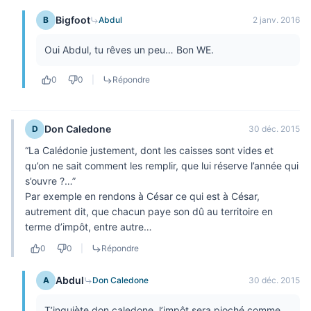
Bigfoot
B
Abdul
2 janv. 2016
Oui Abdul, tu rêves un peu… Bon WE.
0
0
|
Répondre
Don Caledone
D
30 déc. 2015
“La Calédonie justement, dont les caisses sont vides et
qu’on ne sait comment les remplir, que lui réserve l’année qui
s’ouvre ?…”
Par exemple en rendons à César ce qui est à César,
autrement dit, que chacun paye son dû au territoire en
terme d’impôt, entre autre…
0
0
|
Répondre
Abdul
A
Don Caledone
30 déc. 2015
T’inquiète don caledone, l’impôt sera pioché comme