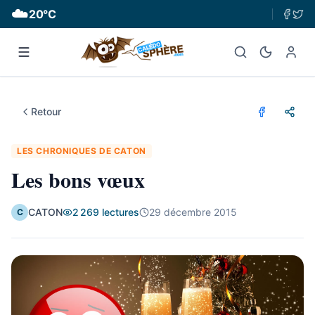
☁️
20
°C
Retour
LES CHRONIQUES DE CATON
Les bons vœux
CATON
2 269
lectures
29 décembre 2015
C