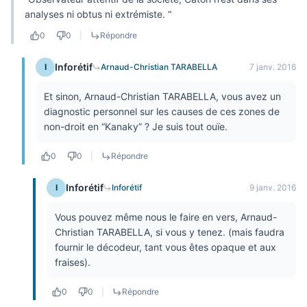
analyses ni obtus ni extrémiste. “
0
0
|
Répondre
Inforétif
I
Arnaud-Christian TARABELLA
7 janv. 2016
Et sinon, Arnaud-Christian TARABELLA, vous avez un
diagnostic personnel sur les causes de ces zones de
non-droit en “Kanaky” ? Je suis tout ouïe.
0
0
|
Répondre
Inforétif
I
Inforétif
9 janv. 2016
Vous pouvez même nous le faire en vers, Arnaud-
Christian TARABELLA, si vous y tenez. (mais faudra
fournir le décodeur, tant vous êtes opaque et aux
fraises).
0
0
|
Répondre