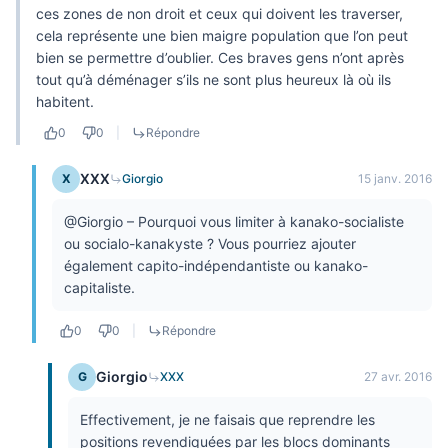
ces zones de non droit et ceux qui doivent les traverser,
cela représente une bien maigre population que l’on peut
bien se permettre d’oublier. Ces braves gens n’ont après
tout qu’à déménager s’ils ne sont plus heureux là où ils
habitent.
0
0
|
Répondre
XXX
X
Giorgio
15 janv. 2016
@Giorgio – Pourquoi vous limiter à kanako-socialiste
ou socialo-kanakyste ? Vous pourriez ajouter
également capito-indépendantiste ou kanako-
capitaliste.
0
0
|
Répondre
Giorgio
G
XXX
27 avr. 2016
Effectivement, je ne faisais que reprendre les
positions revendiquées par les blocs dominants