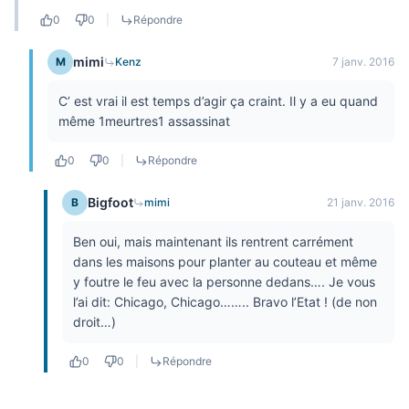
0
0
|
Répondre
mimi
M
Kenz
7 janv. 2016
C’ est vrai il est temps d’agir ça craint. Il y a eu quand
même 1meurtres1 assassinat
0
0
|
Répondre
Bigfoot
B
mimi
21 janv. 2016
Ben oui, mais maintenant ils rentrent carrément
dans les maisons pour planter au couteau et même
y foutre le feu avec la personne dedans…. Je vous
l’ai dit: Chicago, Chicago…….. Bravo l’Etat ! (de non
droit…)
0
0
|
Répondre