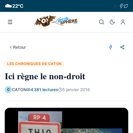
☁️
22
°C
Retour
LES CHRONIQUES DE CATON
Ici règne le non-droit
CATON
4 381
lectures
5 janvier 2016
C