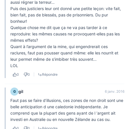
aussi régner la terreur…
Puis des justiciers leur ont donné une petite leçon: vite fait,
bien fait, pas de blessés, pas de prisonniers. Du pur
bonheur!
Quelque chose me dit que ça ne va pas tarder à ce
reproduire: les mêmes causes ne provoquent-elles pas les
mêmes effets?
Quant à l’argument de la mine, qui engendrerait ces
raclures, faut pas pousser quand même: elle les nourrit et
leur permet même de s’imbiber très souvent…
LOL
0
0
|
Répondre
gil
G
6 janv. 2016
Faut pas se faire d’illusions, ces zones de non droit sont une
belle anticipation d une caledonie indépendante. Je
comprend que la plupart des gens ayant de l ‘argent ait
investi en Australie ou en nouvelle Zélande au cas ou.
0
0
|
Répondre