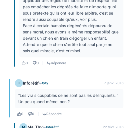
appliquer des règles de moralité et de respect. Ne
pas empêcher les dégréés de faire n’importe quoi
sous prétexte qu’ils ont leur libre arbitre, c’est se
rendre aussi coupable qu’eux, voir plus.
Face à certain humains dégénérés dépourvu de
sens moral, nous avons la même responsabilité que
devant un chien en train d’égorger un enfant.
Attendre que le chien s’arrête tout seul par je ne
sais quel miracle, c’est criminel.
0
0
|
Répondre
Inforétif
I
tyty
7 janv. 2016
“Les vrais coupables ce ne sont pas les délinquants. ”
Un peu quand même, non ?
0
0
|
Répondre
Ma_Thy
M
Inforétif
22 févr. 2016