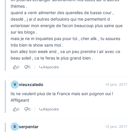
thémes .
quand a venir alimenter des querelles de basse cour ,
desolé , j ai d autres defouloirs qui me permettent d
exterioser mon energie de facon beaucoup plus saine que
sur les blogs .
mais je ne m inquietes pas pour toi , cher alik , tu assures
trés bien le show sans moi .
bon allez bon week end , va un peu prendre l air avec ce
beau soleil , ca te feras le plus grand bien .
0
0
|
Répondre
vieuxcaledo
V
14 janv. 2017
Ils ne veulent plus de la France mais son pognon oui !
Affligeant
0
0
|
Répondre
serpentar
S
13 janv. 2017