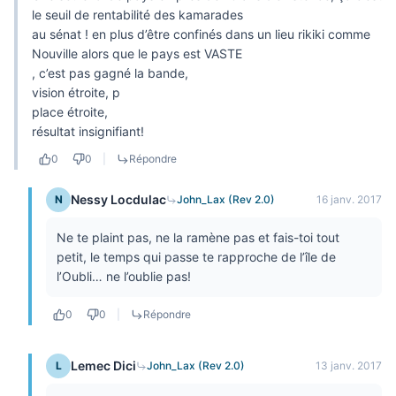
le seuil de rentabilité des kamarades
au sénat ! en plus d’être confinés dans un lieu rikiki comme
Nouville alors que le pays est VASTE
, c’est pas gagné la bande,
vision étroite, p
place étroite,
résultat insignifiant!
0
0
|
Répondre
Nessy Locdulac
N
John_Lax (Rev 2.0)
16 janv. 2017
Ne te plaint pas, ne la ramène pas et fais-toi tout
petit, le temps qui passe te rapproche de l’île de
l’Oubli… ne l’oublie pas!
0
0
|
Répondre
Lemec Dici
L
John_Lax (Rev 2.0)
13 janv. 2017