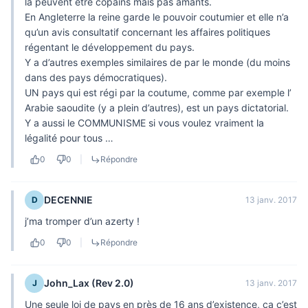
là peuvent être copains mais pas amants.
En Angleterre la reine garde le pouvoir coutumier et elle n’a
qu’un avis consultatif concernant les affaires politiques
régentant le développement du pays.
Y a d’autres exemples similaires de par le monde (du moins
dans des pays démocratiques).
UN pays qui est régi par la coutume, comme par exemple l’
Arabie saoudite (y a plein d’autres), est un pays dictatorial.
Y a aussi le COMMUNISME si vous voulez vraiment la
légalité pour tous …
0
0
|
Répondre
DECENNIE
D
13 janv. 2017
j’ma tromper d’un azerty !
0
0
|
Répondre
John_Lax (Rev 2.0)
J
13 janv. 2017
Une seule loi de pays en près de 16 ans d’existence, ça c’est