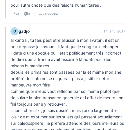
pour autre chose que des raisons humanitaires .
0
0
|
Répondre
gadjo
G
14 janv. 2017
alikantra , tu fais peut etre allusion a mon avatar , il est un
peu depassé je l avoue , il faut que je songe a le changer
il date d une epoque ou il etait politiquement trés incorrect
de dire que la france avait assasiné khadafi pour des
raisons humanitaires
depuis les primaires sont passées par la et méme mon ane
préféré de l info ne se risquerait plus a justifier cette
manoeuvre mortifére
comme quoi mieux vaut reflechir par soi méme plutot que
de suivre la bien pensance generale et l effet de meute , on
fini toujours par s y retrouver .
sinon , cher alik , je suis desolé , mais j ai eu largement le
loisir de m exprimer sur les sujets qui passent actuellement
sur caledosphere , je prefere attendre des jours meilleurs ou
on pourras echanger sereinement nos idées sur d autres