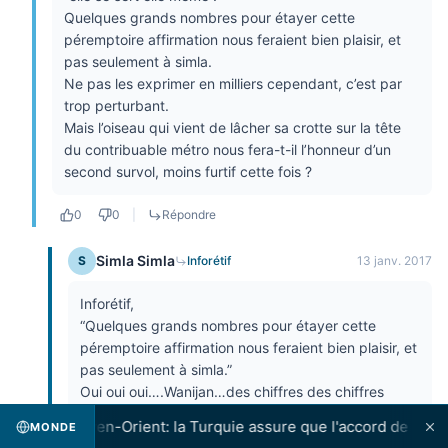
Quelques grands nombres pour étayer cette
péremptoire affirmation nous feraient bien plaisir, et
pas seulement à simla.
Ne pas les exprimer en milliers cependant, c’est par
trop perturbant.
Mais l’oiseau qui vient de lâcher sa crotte sur la tête
du contribuable métro nous fera-t-il l’honneur d’un
second survol, moins furtif cette fois ?
0
0
|
Répondre
Simla Simla
S
Inforétif
13 janv. 2017
Inforétif,
“Quelques grands nombres pour étayer cette
péremptoire affirmation nous feraient bien plaisir, et
pas seulement à simla.”
Oui oui oui….Wanijan…des chiffres des chiffres
ahhhhhhhh….
 - Moyen-Orient: la Turquie assure que l'accord de La Mecque
MONDE
“Ne pas les exprimer en milliers cependant, c’est