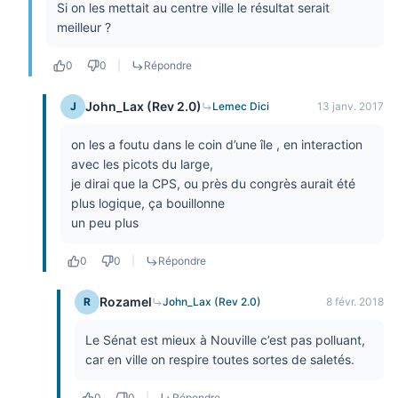
Si on les mettait au centre ville le résultat serait
meilleur ?
0
0
|
Répondre
John_Lax (Rev 2.0)
J
Lemec Dici
13 janv. 2017
on les a foutu dans le coin d’une île , en interaction
avec les picots du large,
je dirai que la CPS, ou près du congrès aurait été
plus logique, ça bouillonne
un peu plus
0
0
|
Répondre
Rozamel
R
John_Lax (Rev 2.0)
8 févr. 2018
Le Sénat est mieux à Nouville c’est pas polluant,
car en ville on respire toutes sortes de saletés.
0
0
|
Répondre