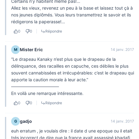
Certains n’y habitent même pas!…
Allez les vieux, revenez un peu à la base et laissez tout çà à
nos jeunes diplômés. Vous leurs transmettrez le savoir et ils
rédigerons la paperasse!…
0
0
|
Répondre
Mister Eric
M
14 janv. 2017
“Le drapeau Kanaky n’est plus que le drapeau de la
délinquance, des racailles en capuche, ces débiles le plus
souvent cannabissées et irrécupérables: c’est le drapeau qui
apporte la caution morale à leur acte.”
———————————
En voilà une remarque intéressante.
0
0
|
Répondre
gadjo
G
14 janv. 2017
euh erratum , je voulais dire : il date d une epoque ou il etait
trés incorrect de dire que la france avait assassiné khadafi