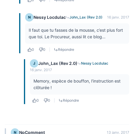
Nessy Locdulac
N
John_Lax (Rev 2.0)
16 janv. 2017
Il faut que tu fasses de la mousse, c’est plus fort
que toi. Le Procureur, aussi lit ce blog…
0
0
|
Répondre
John_Lax (Rev 2.0)
J
Nessy Locdulac
16 janv. 2017
Memory, espèce de bouffon, l’instruction est
clôturée !
0
0
|
Répondre
NoComment
N
13 janv. 2017