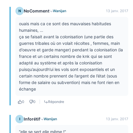
NoComment
N
Wanijan
13 janv. 2017
ouais mais ca ce sont des mauvaises habitudes
humaines, …
ça se faisait avant la colonisation (une partie des
guerres tribales où on volait récoltes , femmes, main
d’oeuvre et garde manger) pendant la colonisation (la
france et un certains nombre de knk qui se sont
adapté au système et après la colonisation
puisqu’aujourdh’ui les vols sont exposantiels et un
certain nombre prennent de l’argent de l’état (sous
forme de salaire ou subvention) mais ne font rien en
échange
0
0
|
Répondre
Inforétif
I
Wanijan
13 janv. 2017
“elle se sert elle même !”