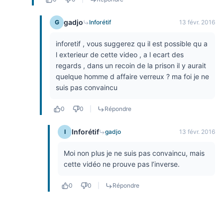
gadjo
G
Inforétif
13 févr. 2016
inforetif , vous suggerez qu il est possible qu a
l exterieur de cette video , a l ecart des
regards , dans un recoin de la prison il y aurait
quelque homme d affaire verreux ? ma foi je ne
suis pas convaincu
0
0
|
Répondre
Inforétif
I
gadjo
13 févr. 2016
Moi non plus je ne suis pas convaincu, mais
cette vidéo ne prouve pas l’inverse.
0
0
|
Répondre