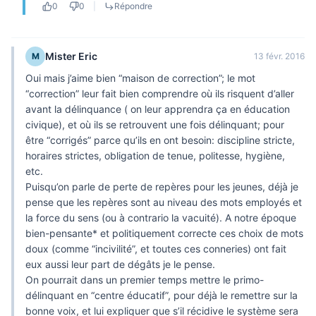
0
0
|
Répondre
Mister Eric
M
13 févr. 2016
Oui mais j’aime bien “maison de correction”; le mot
“correction” leur fait bien comprendre où ils risquent d’aller
avant la délinquance ( on leur apprendra ça en éducation
civique), et où ils se retrouvent une fois délinquant; pour
être “corrigés” parce qu’ils en ont besoin: discipline stricte,
horaires strictes, obligation de tenue, politesse, hygiène,
etc.
Puisqu’on parle de perte de repères pour les jeunes, déjà je
pense que les repères sont au niveau des mots employés et
la force du sens (ou à contrario la vacuité). A notre époque
bien-pensante* et politiquement correcte ces choix de mots
doux (comme “incivilité”, et toutes ces conneries) ont fait
eux aussi leur part de dégâts je le pense.
On pourrait dans un premier temps mettre le primo-
délinquant en “centre éducatif”, pour déjà le remettre sur la
bonne voix, et lui expliquer que s’il récidive le système sera