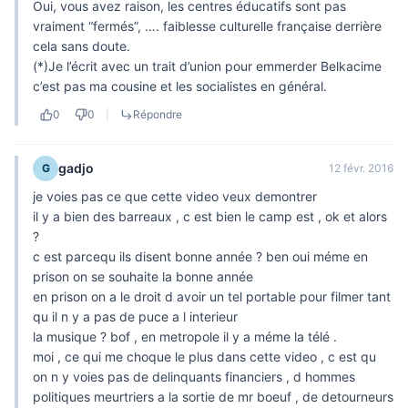
Oui, vous avez raison, les centres éducatifs sont pas
vraiment “fermés”, …. faiblesse culturelle française derrière
cela sans doute.
(*)Je l’écrit avec un trait d’union pour emmerder Belkacime
c’est pas ma cousine et les socialistes en général.
0
0
|
Répondre
gadjo
G
12 févr. 2016
je voies pas ce que cette video veux demontrer
il y a bien des barreaux , c est bien le camp est , ok et alors
?
c est parcequ ils disent bonne année ? ben oui méme en
prison on se souhaite la bonne année
en prison on a le droit d avoir un tel portable pour filmer tant
qu il n y a pas de puce a l interieur
la musique ? bof , en metropole il y a méme la télé .
moi , ce qui me choque le plus dans cette video , c est qu
on n y voies pas de delinquants financiers , d hommes
politiques meurtriers a la sortie de mr boeuf , de detourneurs