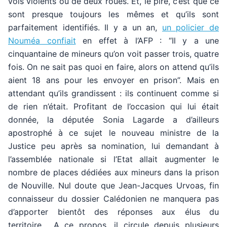
vols violents ou de deux roues. Et, le pire, c’est que ce
sont presque toujours les mêmes et qu’ils sont
parfaitement identifiés. Il y a un an,
un policier de
Nouméa confiait
en effet à l’AFP : “Il y a une
cinquantaine de mineurs qu’on voit passer trois, quatre
fois. On ne sait pas quoi en faire, alors on attend qu’ils
aient 18 ans pour les envoyer en prison”. Mais en
attendant qu’ils grandissent : ils continuent comme si
de rien n’était. Profitant de l’occasion qui lui était
donnée, la députée Sonia Lagarde a d’ailleurs
apostrophé à ce sujet le nouveau ministre de la
Justice peu après sa nomination, lui demandant à
l’assemblée nationale si l’Etat allait augmenter le
nombre de places dédiées aux mineurs dans la prison
de Nouville. Nul doute que Jean-Jacques Urvoas, fin
connaisseur du dossier Calédonien ne manquera pas
d’apporter bientôt des réponses aux élus du
territoire… A ce propos, il circule depuis plusieurs