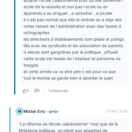
adapte l ecole caledonienne pour qu elle devienne l
ecole de la reussite et non pas l ecole ou on
apprends a se droguer , a racketter , a picoler
il n est pas normal que dés la rentrée on a deja des
notes venant de l administration avec des fautes d
orthographes
les directeurs d etablissements sont pieds et poings
liés avec les syndicats et les association de parents
d eleves sont gangrénes par la politique , pffuuiit
cette ecole est moisie de l interieur et personne ne
bouges
et cette année ca va etre pire c est pour ca que
tout le monde se garde bien d aborder le sujet
0
0
|
Répondre
Mister Eric
M
gadjo
13 févr. 2016
“La réforme de l’école calédonienne” n’est que de la
littérature politique, un miroir aux alouettes de