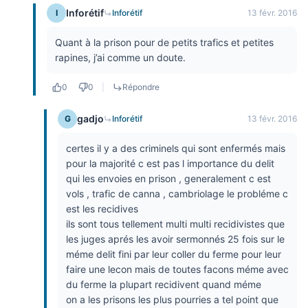
Inforétif
I
Inforétif
13 févr. 2016
Quant à la prison pour de petits trafics et petites
rapines, j’ai comme un doute.
0
0
|
Répondre
gadjo
G
Inforétif
13 févr. 2016
certes il y a des criminels qui sont enfermés mais
pour la majorité c est pas l importance du delit
qui les envoies en prison , generalement c est
vols , trafic de canna , cambriolage le probléme c
est les recidives
ils sont tous tellement multi multi recidivistes que
les juges aprés les avoir sermonnés 25 fois sur le
méme delit fini par leur coller du ferme pour leur
faire une lecon mais de toutes facons méme avec
du ferme la plupart recidivent quand méme
on a les prisons les plus pourries a tel point que