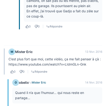
camions, on sait pas où les mettre, pas d’abris,
pas de garage. Ils pourrissent au plein air.
En effet, j’ai trouvé que Gadjo a fait du zèle sur
ce coup-là.
0
0
|
Répondre
Mister Eric
M
13 févr. 2016
C’est plus fort que moi, cette vidéo, ça me fait penser à çà :
https://www.youtube.com/watch?v=LIdmGLn-Gnk
0
0
|
Répondre
obelix
O
Mister Eric
14 févr. 2016
Quand il n’a que l’humour… qui nous reste en
partage…