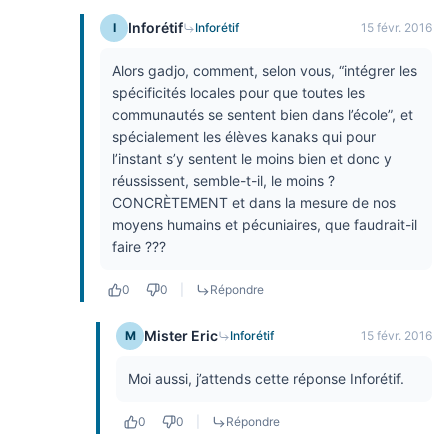
Inforétif
I
Inforétif
15 févr. 2016
Alors gadjo, comment, selon vous, “intégrer les
spécificités locales pour que toutes les
communautés se sentent bien dans l’école”, et
spécialement les élèves kanaks qui pour
l’instant s’y sentent le moins bien et donc y
réussissent, semble-t-il, le moins ?
CONCRÈTEMENT et dans la mesure de nos
moyens humains et pécuniaires, que faudrait-il
faire ???
0
0
|
Répondre
Mister Eric
M
Inforétif
15 févr. 2016
Moi aussi, j’attends cette réponse Inforétif.
0
0
|
Répondre