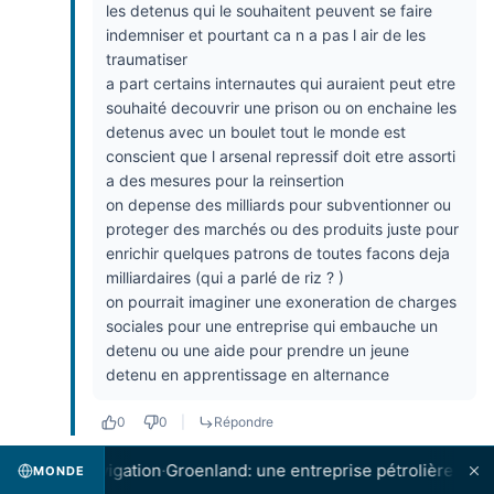
les detenus qui le souhaitent peuvent se faire
indemniser et pourtant ca n a pas l air de les
traumatiser
a part certains internautes qui auraient peut etre
souhaité decouvrir une prison ou on enchaine les
detenus avec un boulet tout le monde est
conscient que l arsenal repressif doit etre assorti
a des mesures pour la reinsertion
on depense des milliards pour subventionner ou
proteger des marchés ou des produits juste pour
enrichir quelques patrons de toutes facons deja
milliardaires (qui a parlé de riz ? )
on pourrait imaginer une exoneration de charges
sociales pour une entreprise qui embauche un
detenu ou une aide pour prendre un jeune
detenu en apprentissage en alternance
0
0
|
Répondre
 de navigation
·
Groenland: une entreprise pétrolière proche de 
MONDE