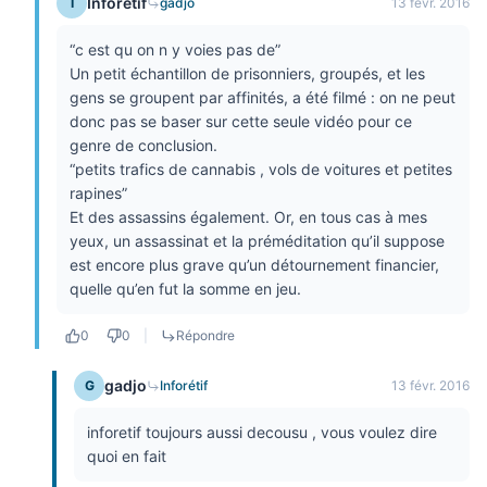
Inforétif
I
gadjo
13 févr. 2016
“c est qu on n y voies pas de”
Un petit échantillon de prisonniers, groupés, et les
gens se groupent par affinités, a été filmé : on ne peut
donc pas se baser sur cette seule vidéo pour ce
genre de conclusion.
“petits trafics de cannabis , vols de voitures et petites
rapines”
Et des assassins également. Or, en tous cas à mes
yeux, un assassinat et la préméditation qu’il suppose
est encore plus grave qu’un détournement financier,
quelle qu’en fut la somme en jeu.
0
0
|
Répondre
gadjo
G
Inforétif
13 févr. 2016
inforetif toujours aussi decousu , vous voulez dire
quoi en fait