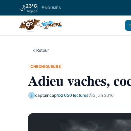
23
°C
🌙
NOUMÉA
Dégagé
T
Retour
CHRONIQUEURS
Adieu vaches, coc
captaincap
2 050
lectures
5 juin 2016
c