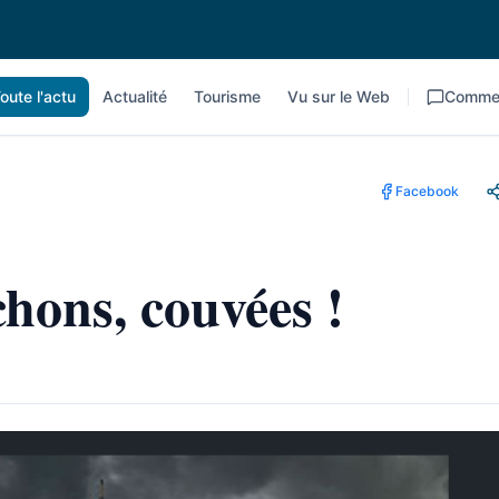
oute l'actu
Actualité
Tourisme
Vu sur le Web
Commen
Facebook
hons, couvées !