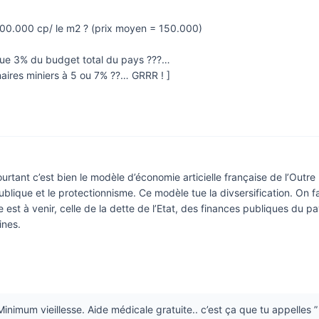
700.000 cp/ le m2 ? (prix moyen = 150.000)
 que 3% du budget total du pays ???…
naires miniers à 5 ou 7% ??… GRRR ! ]
ourtant c’est bien le modèle d’économie articielle française de l’Outre
blique et le protectionnisme. Ce modèle tue la divsersification. On f
e est à venir, celle de la dette de l’Etat, des finances publiques du pa
ines.
Minimum vieillesse. Aide médicale gratuite.. c’est ça que tu appelles ”