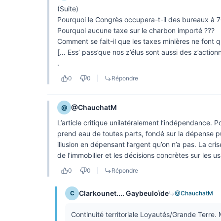
(Suite)
Pourquoi le Congrès occupera-t-il des bureaux à 
Pourquoi aucune taxe sur le charbon importé ???
Comment se fait-il que les taxes minières ne font
[… Ess’ pass’que nos z’élus sont aussi des z’action
.
0
0
|
Répondre
@ChauchatM
@
L’article critique unilatéralement l’indépendance. P
prend eau de toutes parts, fondé sur la dépense pu
illusion en dépensant l’argent qu’on n’a pas. La cris
de l’immobilier et les décisions concrètes sur les us
0
0
|
Répondre
Clarkounet.... Gaybeuloïde
C
@ChauchatM
Continuité territoriale Loyautés/Grande Terre. 