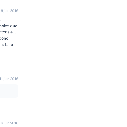
6 juin 2016
t
moins que
itoriale…
 donc
as faire
11 juin 2016
6 juin 2016