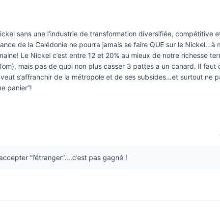
kel sans une l’industrie de transformation diversifiée, compétitive e
nce de la Calédonie ne pourra jamais se faire QUE sur le Nickel…à 
ine! Le Nickel c’est entre 12 et 20% au mieux de notre richesse terr
Tom), mais pas de quoi non plus casser 3 pattes a un canard. Il faut
x veut s’affranchir de la métropole et de ses subsides…et surtout ne p
e panier”!
 accepter “l’étranger”….c’est pas gagné !