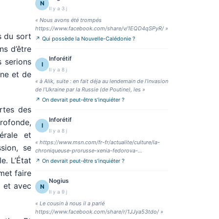
N
Il y a 3 j
«
Nous avons été trompés
https://www.facebook.com/share/v/1EQD4qSPyR/
»
s du sort
↗
Qui possède la Nouvelle-Calédonie ?
ns d’être
Inforétif
s serions
I
Il y a 8 j
ine et de
«
à Alik, suite : en fait déja au lendemain de l’invasion
de l’Ukraine par la Russie (de Poutine), les
»
↗
On devrait peut-être s’inquiéter ?
rtes des
Inforétif
rofonde,
I
Il y a 8 j
érale et
«
https://www.msn.com/fr-fr/actualite/culture/la-
sion, se
chroniqueuse-prorusse-xenia-fedorova-
e. L’État
vis%C3%A9e-en-fr
»
↗
On devrait peut-être s’inquiéter ?
met faire
Nogius
à et avec
N
Il y a 9 j
«
Le cousin à nous il a parlé
https://www.facebook.com/share/r/1JJya53tdo/
»