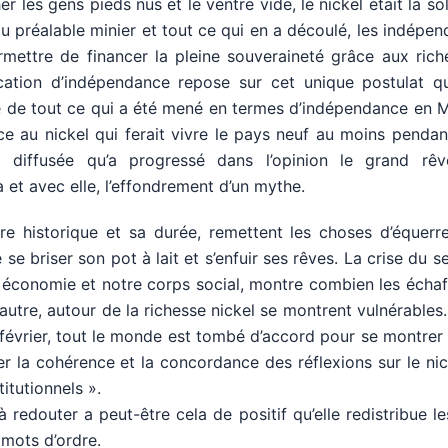
 les gens pieds nus et le ventre vide, le nickel était la sol
u préalable minier et tout ce qui en a découlé, les indépen
ermettre de financer la pleine souveraineté grâce aux ric
cation d’indépendance repose sur cet unique postulat qu’
e de tout ce qui a été mené en termes d’indépendance en 
âce au nickel qui ferait vivre le pays neuf au moins penda
t diffusée qu’a progressé dans l’opinion le grand rê
 et avec elle, l’effondrement d’un mythe.
ère historique et sa durée, remettent les choses d’équerr
se briser son pot à lait et s’enfuir ses rêves. La crise du s
e économie et notre corps social, montre combien les éch
autre, autour de la richesse nickel se montrent vulnérables.
février, tout le monde est tombé d’accord pour se montrer 
er la cohérence et la concordance des réflexions sur le ni
itutionnels ».
 redouter a peut-être cela de positif qu’elle redistribue le
 mots d’ordre.