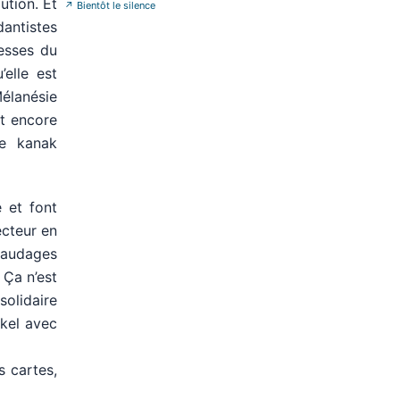
ution. Et
↗
Bientôt le silence
dantistes
hesses du
elle est
Mélanésie
nt encore
ve kanak
e et font
ecteur en
afaudages
 Ça n’est
solidaire
ckel avec
s cartes,