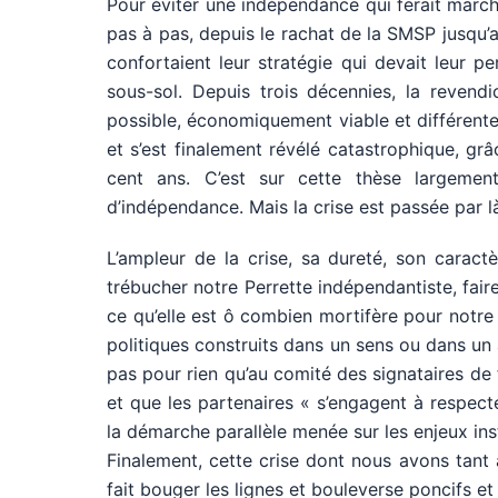
Pour éviter une indépendance qui ferait marcher
pas à pas, depuis le rachat de la SMSP jusqu’a
confortaient leur stratégie qui devait leur p
sous-sol. Depuis trois décennies, la revendi
possible, économiquement viable et différent
et s’est finalement révélé catastrophique, gr
cent ans. C’est sur cette thèse largemen
d’indépendance. Mais la crise est passée par là
L’ampleur de la crise, sa dureté, son caract
trébucher notre Perrette indépendantiste, faire 
ce qu’elle est ô combien mortifère pour notr
politiques construits dans un sens ou dans un 
pas pour rien qu’au comité des signataires de 
et que les partenaires « s’engagent à respect
la démarche parallèle menée sur les enjeux inst
Finalement, cette crise dont nous avons tant à
fait bouger les lignes et bouleverse poncifs et