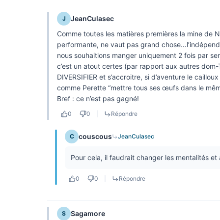
JeanCulasec
J
Comme toutes les matières premières la mine de Nic
performante, ne vaut pas grand chose…l’indépenda
nous souhaitions manger uniquement 2 fois par sema
c’est un atout certes (par rapport aux autres dom-
DIVERSIFIER et s’accroitre, si d’aventure le caillou
comme Perette “mettre tous ses œufs dans le mêm
Bref : ce n’est pas gagné!
0
0
|
Répondre
couscous
C
JeanCulasec
Pour cela, il faudrait changer les mentalités et
0
0
|
Répondre
Sagamore
S