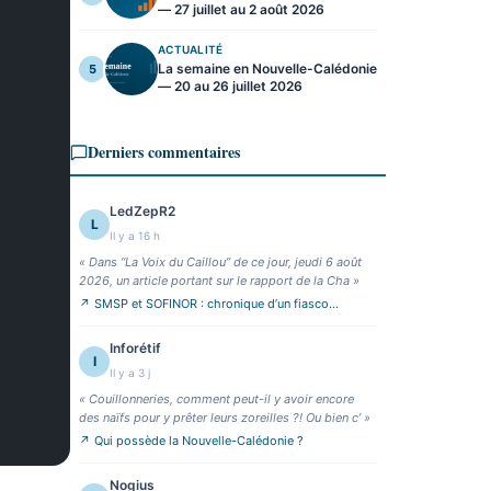
— 27 juillet au 2 août 2026
ACTUALITÉ
La semaine en Nouvelle-Calédonie
5
— 20 au 26 juillet 2026
Derniers commentaires
LedZepR2
L
Il y a 16 h
«
Dans “La Voix du Caillou” de ce jour, jeudi 6 août
2026, un article portant sur le rapport de la Cha
»
↗
SMSP et SOFINOR : chronique d’un fiasco
annoncé
Inforétif
I
Il y a 3 j
«
Couillonneries, comment peut-il y avoir encore
des naïfs pour y prêter leurs zoreilles ?! Ou bien c’
»
↗
Qui possède la Nouvelle-Calédonie ?
Nogius