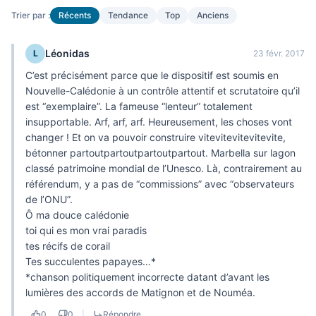
Trier par :
Récents
Tendance
Top
Anciens
Léonidas
L
23 févr. 2017
C’est précisément parce que le dispositif est soumis en
Nouvelle-Calédonie à un contrôle attentif et scrutatoire qu’il
est “exemplaire”. La fameuse “lenteur” totalement
insupportable. Arf, arf, arf. Heureusement, les choses vont
changer ! Et on va pouvoir construire vitevitevitevitevite,
bétonner partoutpartoutpartoutpartout. Marbella sur lagon
classé patrimoine mondial de l’Unesco. Là, contrairement au
référendum, y a pas de “commissions” avec “observateurs
de l’ONU”.
Ô ma douce calédonie
toi qui es mon vrai paradis
tes récifs de corail
Tes succulentes papayes…*
*chanson politiquement incorrecte datant d’avant les
lumières des accords de Matignon et de Nouméa.
0
0
|
Répondre