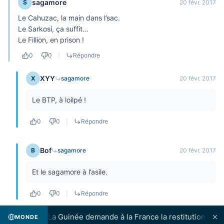
sagamore
S
20 févr. 2017
Le Cahuzac, la main dans l’sac.
Le Sarkosi, ça suffit…
Le Fillion, en prison !
0
0
|
Répondre
XYY
X
sagamore
20 févr. 2017
Le BTP, à loilpé !
0
0
|
Répondre
Bof
B
sagamore
20 févr. 2017
Et le sagamore à l’asile.
0
0
|
Répondre
nce l'armée
·
La Guinée demande à la France la restitution du crân
MONDE