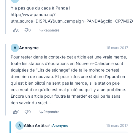
Y a pas que du caca à Panda !
http://www.panda.nc/?
utm_source=DISPLAY&utm_campaign=PANDA&gclid=CP7M9
0
0
|
Répondre
Anonyme
A
15 mars 2017
Pour rester dans le contexte cet article est une vraie merde,
toute les stations d’épurations en Nouvelle-Calédonie sont
équipées de “Lits de séchage” (de taille moindre certes)
donc rien de nouveau. Et pour infos une station d’épuration
qui est bien piloté ne sent pas la merde, si la station pue
cela veut dire qu’elle est mal piloté ou qu’il y a un problème.
Encore un article pour foutre la “merde” et qui parle sans
rien savoir du sujet…
0
0
|
Répondre
Alika Antitra
A
Anonyme
15 mars 2017