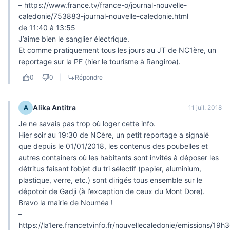
–
https://www.france.tv/france-o/journal-nouvelle-
caledonie/753883-journal-nouvelle-caledonie.html
de 11:40 à 13:55
J’aime bien le sanglier électrique.
Et comme pratiquement tous les jours au JT de NC1ère, un
reportage sur la PF (hier le tourisme à Rangiroa).
0
0
|
Répondre
Alika Antitra
A
11 juil. 2018
Je ne savais pas trop où loger cette info.
Hier soir au 19:30 de NCère, un petit reportage a signalé
que depuis le 01/01/2018, les contenus des poubelles et
autres containers où les habitants sont invités à déposer les
détritus faisant l’objet du tri sélectif (papier, aluminium,
plastique, verre, etc.) sont dirigés tous ensemble sur le
dépotoir de Gadji (à l’exception de ceux du Mont Dore).
Bravo la mairie de Nouméa !
–
https://la1ere.francetvinfo.fr/nouvellecaledonie/emissions/19h