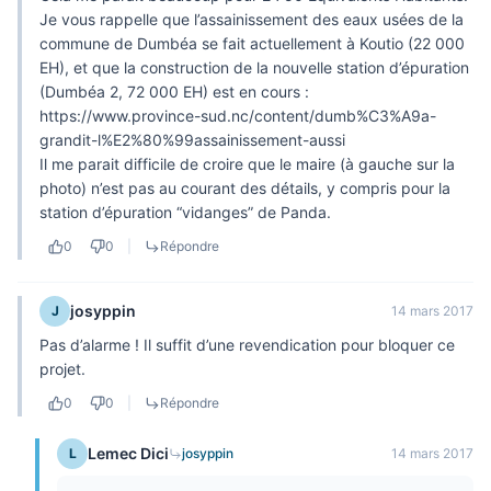
Je vous rappelle que l’assainissement des eaux usées de la
commune de Dumbéa se fait actuellement à Koutio (22 000
EH), et que la construction de la nouvelle station d’épuration
(Dumbéa 2, 72 000 EH) est en cours :
https://www.province-sud.nc/content/dumb%C3%A9a-
grandit-l%E2%80%99assainissement-aussi
Il me parait difficile de croire que le maire (à gauche sur la
photo) n’est pas au courant des détails, y compris pour la
station d’épuration “vidanges” de Panda.
0
0
|
Répondre
josyppin
J
14 mars 2017
Pas d’alarme ! Il suffit d’une revendication pour bloquer ce
projet.
0
0
|
Répondre
Lemec Dici
L
josyppin
14 mars 2017