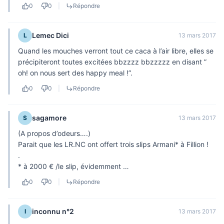
0
0
|
Répondre
Lemec Dici
L
13 mars 2017
Quand les mouches verront tout ce caca à l’air libre, elles se
précipiteront toutes excitées bbzzzz bbzzzzz en disant ”
oh! on nous sert des happy meal !”.
0
0
|
Répondre
sagamore
S
13 mars 2017
(A propos d’odeurs….)
Parait que les LR.NC ont offert trois slips Armani* à Fillion !
.
* à 2000 € /le slip, évidemment …
0
0
|
Répondre
inconnu n°2
I
13 mars 2017