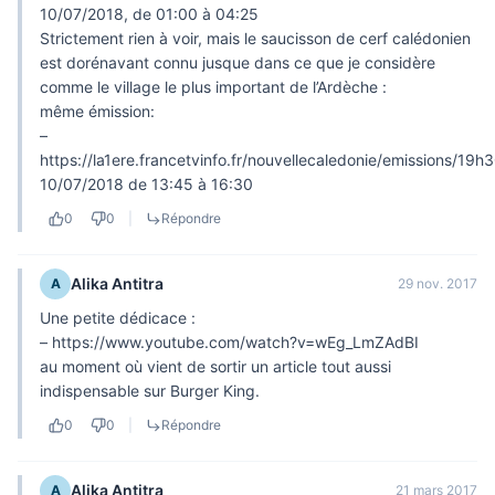
10/07/2018, de 01:00 à 04:25
Strictement rien à voir, mais le saucisson de cerf calédonien
est dorénavant connu jusque dans ce que je considère
comme le village le plus important de l’Ardèche :
même émission:
–
https://la1ere.francetvinfo.fr/nouvellecaledonie/emissions/19h
10/07/2018 de 13:45 à 16:30
0
0
|
Répondre
Alika Antitra
A
29 nov. 2017
Une petite dédicace :
–
https://www.youtube.com/watch?v=wEg_LmZAdBI
au moment où vient de sortir un article tout aussi
indispensable sur Burger King.
0
0
|
Répondre
Alika Antitra
A
21 mars 2017