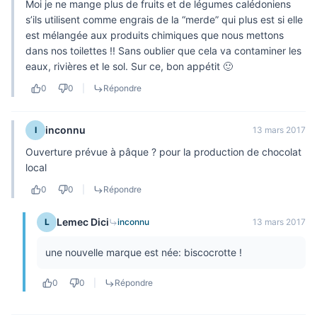
Moi je ne mange plus de fruits et de légumes calédoniens
s’ils utilisent comme engrais de la “merde” qui plus est si elle
est mélangée aux produits chimiques que nous mettons
dans nos toilettes !! Sans oublier que cela va contaminer les
eaux, rivières et le sol. Sur ce, bon appétit 🙂
0
0
|
Répondre
inconnu
I
13 mars 2017
Ouverture prévue à pâque ? pour la production de chocolat
local
0
0
|
Répondre
Lemec Dici
L
inconnu
13 mars 2017
une nouvelle marque est née: biscocrotte !
0
0
|
Répondre