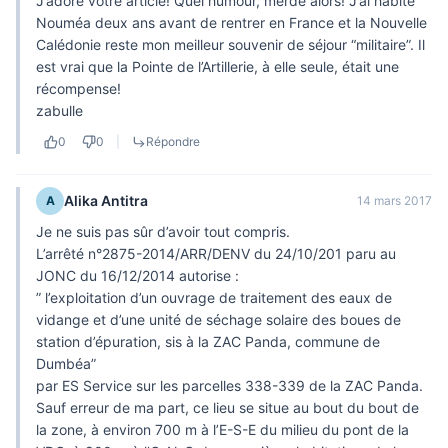
J’adore votre article! Quel humour, merde alors! J’ai habité
Nouméa deux ans avant de rentrer en France et la Nouvelle
Calédonie reste mon meilleur souvenir de séjour “militaire”. Il
est vrai que la Pointe de l’Artillerie, à elle seule, était une
récompense!
zabulle
0
0
|
Répondre
Alika Antitra
A
14 mars 2017
Je ne suis pas sûr d’avoir tout compris.
L’arrêté n°2875-2014/ARR/DENV du 24/10/201 paru au
JONC du 16/12/2014 autorise :
” l’exploitation d’un ouvrage de traitement des eaux de
vidange et d’une unité de séchage solaire des boues de
station d’épuration, sis à la ZAC Panda, commune de
Dumbéa”
par ES Service sur les parcelles 338-339 de la ZAC Panda.
Sauf erreur de ma part, ce lieu se situe au bout du bout de
la zone, à environ 700 m à l’E-S-E du milieu du pont de la