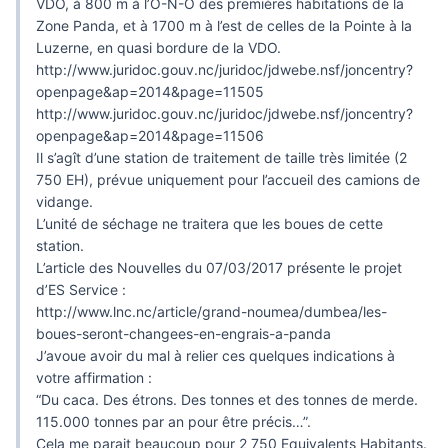
VDO, à 800 m à l’O-N-O des premières habitations de la
Zone Panda, et à 1700 m à l’est de celles de la Pointe à la
Luzerne, en quasi bordure de la VDO.
http://www.juridoc.gouv.nc/juridoc/jdwebe.nsf/joncentry?
openpage&ap=2014&page=11505
http://www.juridoc.gouv.nc/juridoc/jdwebe.nsf/joncentry?
openpage&ap=2014&page=11506
Il s’agît d’une station de traitement de taille très limitée (2
750 EH), prévue uniquement pour l’accueil des camions de
vidange.
L’unité de séchage ne traitera que les boues de cette
station.
L’article des Nouvelles du 07/03/2017 présente le projet
d’ES Service :
http://www.lnc.nc/article/grand-noumea/dumbea/les-
boues-seront-changees-en-engrais-a-panda
J’avoue avoir du mal à relier ces quelques indications à
votre affirmation :
“Du caca. Des étrons. Des tonnes et des tonnes de merde.
115.000 tonnes par an pour être précis…”.
Cela me parait beaucoup pour 2 750 Equivalents Habitants.