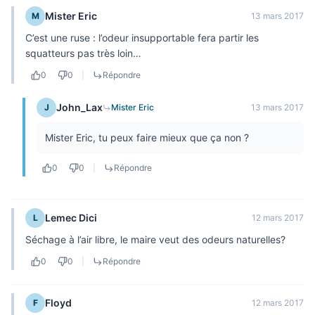
Mister Eric
M
13 mars 2017
C’est une ruse : l’odeur insupportable fera partir les
squatteurs pas très loin…
0
0
|
Répondre
John_Lax
J
Mister Eric
13 mars 2017
Mister Eric, tu peux faire mieux que ça non ?
0
0
|
Répondre
Lemec Dici
L
12 mars 2017
Séchage à l’air libre, le maire veut des odeurs naturelles?
0
0
|
Répondre
Floyd
F
12 mars 2017