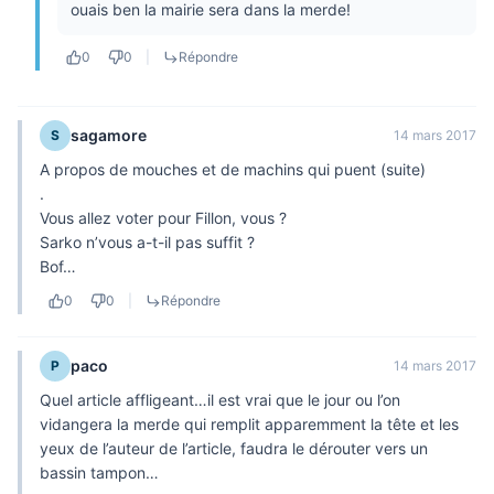
ouais ben la mairie sera dans la merde!
0
0
|
Répondre
sagamore
S
14 mars 2017
A propos de mouches et de machins qui puent (suite)
.
Vous allez voter pour Fillon, vous ?
Sarko n’vous a-t-il pas suffit ?
Bof…
0
0
|
Répondre
paco
P
14 mars 2017
Quel article affligeant…il est vrai que le jour ou l’on
vidangera la merde qui remplit apparemment la tête et les
yeux de l’auteur de l’article, faudra le dérouter vers un
bassin tampon…