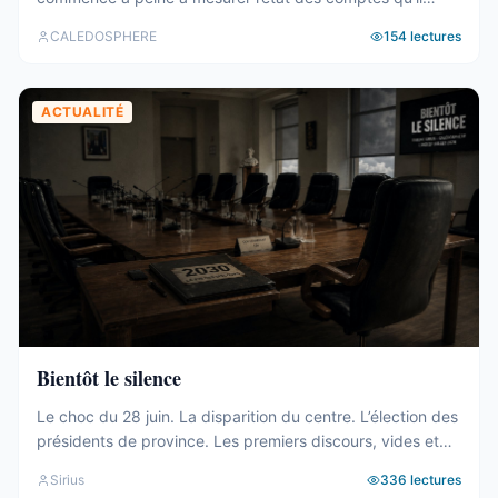
hérite. Tour d’horizon du 27 juillet au 2 août. Un 19e
CALEDOSPHERE
154
lectures
gouvernement, et des comptes qui coincent C’est fait. Le
vendredi 31 juillet, les onze membres du 19e
gouvernement ont été élus au Congrès (abonnés), ...
ACTUALITÉ
Bientôt le silence
Le choc du 28 juin. La disparition du centre. L’élection des
présidents de province. Les premiers discours, vides et
généraux. La mise à l’écart du bloc UC-FLNKS-CCAT, dix-
Sirius
336
lectures
neuf sièges cohérents et pourtant sans aucune prise sur