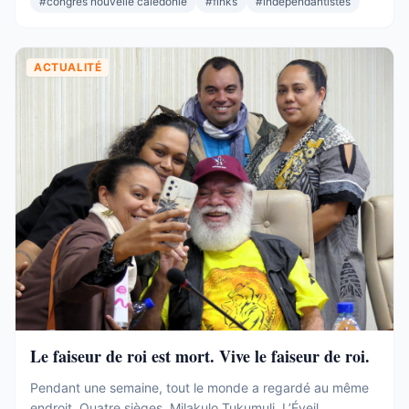
#
congres nouvelle calédonie
#
flnks
#
indépendantistes
Et pourtant. Commençons par ce que ces 19 sièges ne ...
ACTUALITÉ
Le faiseur de roi est mort. Vive le faiseur de roi.
Pendant une semaine, tout le monde a regardé au même
endroit. Quatre sièges. Milakulo Tukumuli. L’Éveil