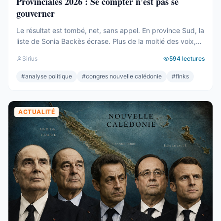
Provinciales 2026 : Se compter n’est pas se
gouverner
Le résultat est tombé, net, sans appel. En province Sud, la
liste de Sonia Backès écrase. Plus de la moitié des voix,
une assemblée provinciale dominée, la droite la plus dure
Sirius
594
lectures
pulvérisée, le centre rayé de la carte. On parlera de raz-
de-marée, et le mot, pour une fois, ne sera pas exagéré.
#
analyse politique
#
congres nouvelle calédonie
#
flnks
Et pourtant. Comptons. ...
ACTUALITÉ