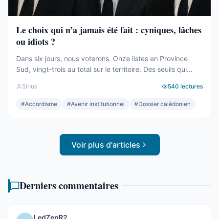
Le choix qui n’a jamais été fait : cyniques, lâches
ou idiots ?
Dans six jours, nous voterons. Onze listes en Province
Sud, vingt-trois au total sur le territoire. Des seuils qui
effaceront une partie des voix. Des alliances qui se feront
Sirius
540
lectures
le soir même, dans les couloirs, loin des électeurs. Tout
cela compte. Tout cela a été décrit ici, semaine après
#
Accordisme
#
Avenir institutionnel
#
Dossier calédonien
semaine, depuis des mois. Mais le ...
Voir plus d'articles
Derniers commentaires
LedZepR2