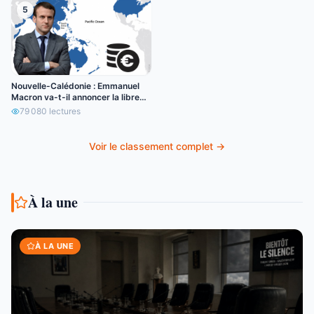
5
Nouvelle-Calédonie : Emmanuel
Macron va-t-il annoncer la libre
circulation de l’euro ?
79 080
lectures
Voir le classement complet →
À la une
À LA UNE