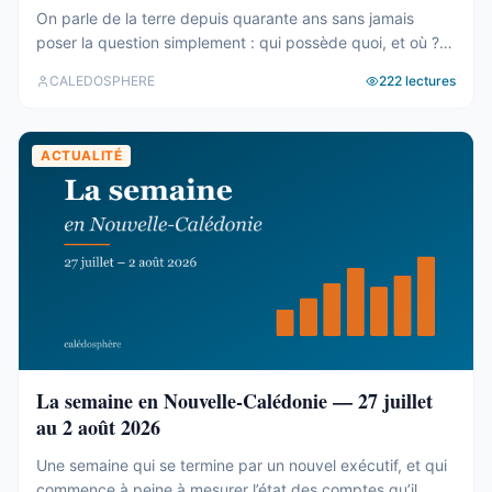
On parle de la terre depuis quarante ans sans jamais
poser la question simplement : qui possède quoi, et où ?
Le cadastre calédonien est en accès libre. Nous avons
CALEDOSPHERE
222
lectures
agrégé ses 77 031 parcelles. Le résultat tient en trois
chiffres — et aucun des trois n’est celui qu’on attend. Trois
blocs, et un malentendu ...
ACTUALITÉ
La semaine en Nouvelle-Calédonie — 27 juillet
au 2 août 2026
Une semaine qui se termine par un nouvel exécutif, et qui
commence à peine à mesurer l’état des comptes qu’il