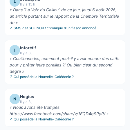
L
Il y a 15 h
«
Dans “La Voix du Caillou” de ce jour, jeudi 6 août 2026,
un article portant sur le rapport de la Chambre Territoriale
de
»
↗
SMSP et SOFINOR : chronique d’un fiasco annoncé
Inforétif
I
Il y a 3 j
«
Couillonneries, comment peut-il y avoir encore des naïfs
pour y prêter leurs zoreilles ?! Ou bien c’est du second
degré
»
↗
Qui possède la Nouvelle-Calédonie ?
Nogius
N
Il y a 3 j
«
Nous avons été trompés
https://www.facebook.com/share/v/1EQD4qSPyR/
»
↗
Qui possède la Nouvelle-Calédonie ?