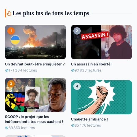
Les plus lus de tous les temps
1
2
On devrait peut-être s’inquiéter ?
Un assassin en liberté !
171 334
lectures
90 933
lectures
3
4
SCOOP : le projet que les
Chouette ambiance !
indépendantistes nous cachent !
85 476
lectures
89 860
lectures