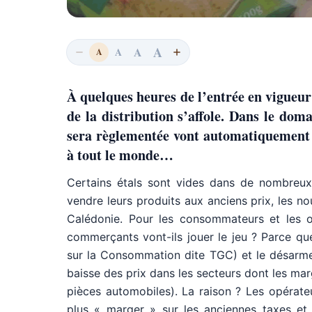
A
A
A
A
À quelques heures de l’entrée en vigueur 
de la distribution s’affole. Dans le dom
sera règlementée vont automatiquement v
à tout le monde…
Certains étals sont vides dans de nombreux
vendre leurs produits aux anciens prix, les no
Calédonie. Pour les consommateurs et les obs
commerçants vont-ils jouer le jeu ? Parce que
sur la Consommation dite TGC) et le désarme
baisse des prix dans les secteurs dont les ma
pièces automobiles). La raison ? Les opérate
plus « marger » sur les anciennes taxes et d