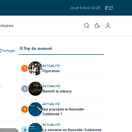
Jeudi 6 Août 2026
taires
Top du moment
Partager
ACTUALITÉ
1
Figuration
u
ACTUALITÉ
2
Bientôt le silence
ACTUALITÉ
Qui possède la Nouvelle-
3
Calédonie ?
ACTUALITÉ
La semaine en Nouvelle-Calédonie
4