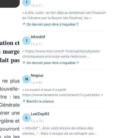
I
Il y a 7 j
«
à Alik, suite : en fait déja au lendemain de l’invasion
de l’Ukraine par la Russie (de Poutine), les
»
↗
On devrait peut-être s’inquiéter ?
Inforétif
ation et
I
Il y a 7 j
la marge
«
https://www.msn.com/fr-fr/actualite/culture/la-
chroniqueuse-prorusse-xenia-fedorova-
lait pas
vis%C3%A9e-en-fr
»
↗
On devrait peut-être s’inquiéter ?
Nogius
N
 ne plus
Il y a 8 j
ouvelle-
«
Le cousin à nous il a parlé
https://www.facebook.com/share/r/1JJya53tdo/
»
re : les
↗
Bientôt le silence
 Générale
iner une
LedZepR2
L
ygiène et
Il y a 15 j
 pourront
«
Inforétif “…Aliev vient encore de refaire des
siennes…” . Mais il essaye de se rattraper aux
 via les