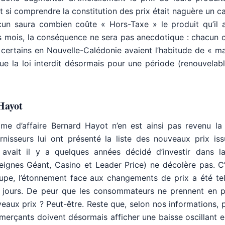
Et si comprendre la constitution des prix était naguère un c
cun saura combien coûte « Hors-Taxe » le produit qu’il a
s mois, la conséquence ne sera pas anecdotique : chacun 
 certains en Nouvelle-Calédonie avaient l’habitude de « m
la loi interdit désormais pour une période (renouvelabl
 Hayot
me d’affaire Bernard Hayot n’en est ainsi pas revenu la
rnisseurs lui ont présenté la liste des nouveaux prix is
 avait il y a quelques années décidé d’investir dans l
eignes Géant, Casino et Leader Price) ne décolère pas. C’
pe, l’étonnement face aux changements de prix a été tel
s jours. De peur que les consommateurs ne prennent en p
eaux prix ? Peut-être. Reste que, selon nos informations, 
merçants doivent désormais afficher une baisse oscillant 