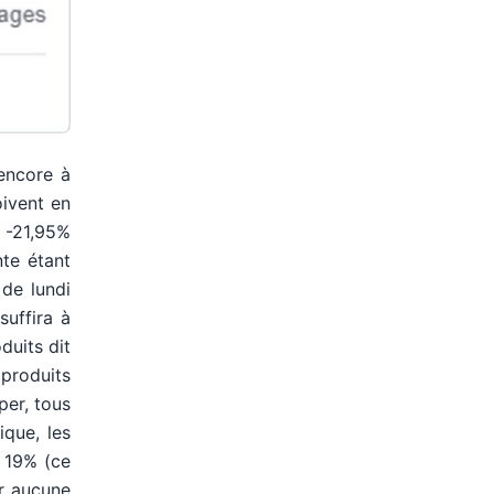
 encore à
oivent en
, -21,95%
te étant
 de lundi
suffira à
duits dit
 produits
per, tous
que, les
e 19% (ce
r aucune