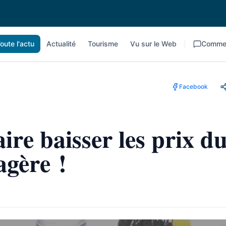
oute l'actu
Actualité
Tourisme
Vu sur le Web
Commen
Facebook
ire baisser les prix d
agère !