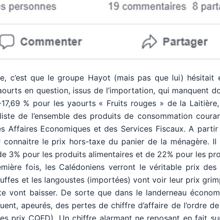
re, c’est que le groupe Hayot (mais pas que lui) hésitait
 yaourts en question, issus de l’importation, qui manquent d
-17,69 % pour les yaourts « Fruits rouges » de la Laitière
 liste de l’ensemble des produits de consommation couran
es Affaires Economiques et des Services Fiscaux. A partir
 connaitre le prix hors-taxe du panier de la ménagère. Il 
e 3% pour les produits alimentaires et de 22% pour les pro
emière fois, les Calédoniens verront le véritable prix des
 truffes et les langoustes (importées) vont voir leur prix grim
e vont baisser. De sorte que dans le landerneau économi
nt, apeurés, des pertes de chiffre d’affaire de l’ordre d
s prix CQFD). Un chiffre alarmant ne reposant en fait su