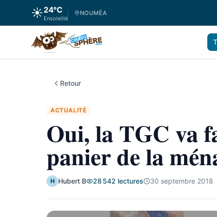
24
°C
☀️
NOUMÉA
Ensoleillé
T
Retour
ACTUALITÉ
Oui, la TGC va fa
panier de la mén
Hubert B
28 542
lectures
30 septembre 2018
H