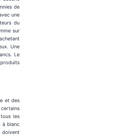
ennies de
’avec une
teurs du
omme sur
achetant
ueux. Une
ancs. Le
 produits
ne et des
certains
 tous les
 à blanc
s doivent