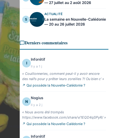
— 27 juillet au 2 août 2026
ACTUALITÉ
La semaine en Nouvelle-Calédonie
5
— 20 au 26 juillet 2026
Derniers commentaires
Inforétif
I
Il y a 1 j
«
Couillonneries, comment peut-il y avoir encore
des naïfs pour y prêter leurs zoreilles ?! Ou bien c’
»
↗
Qui possède la Nouvelle-Calédonie ?
Nogius
N
Il y a 2 j
«
Nous avons été trompés
https://www.facebook.com/share/v/1EQD4qSPyR/
»
↗
Qui possède la Nouvelle-Calédonie ?
Inforétif