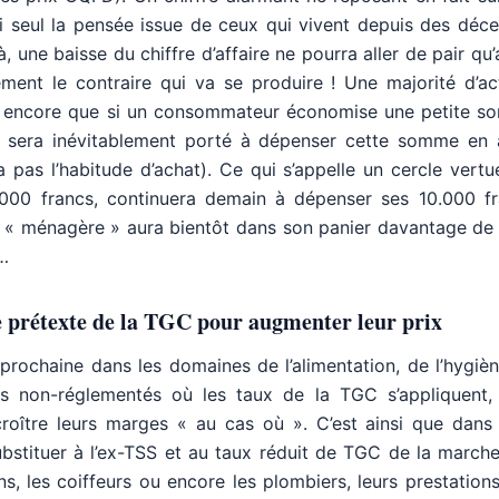
ui seul la pensée issue de ceux qui vivent depuis des déc
 une baisse du chiffre d’affaire ne pourra aller de pair qu
ment le contraire qui va se produire ! Une majorité d’ac
s encore que si un consommateur économise une petite s
l sera inévitablement porté à dépenser cette somme en 
a pas l’habitude d’achat). Ce qui s’appelle un cercle vert
.000 francs, continuera demain à dépenser ses 10.000 fr
a « ménagère » aura bientôt dans son panier davantage de
…
e prétexte de la TGC pour augmenter leur prix
prochaine dans les domaines de l’alimentation, de l’hygiè
rs non-réglementés où les taux de la TGC s’appliquent, 
croître leurs marges « au cas où ». C’est ainsi que dans
stituer à l’ex-TSS et au taux réduit de TGC de la marche
ns, les coiffeurs ou encore les plombiers, leurs prestation