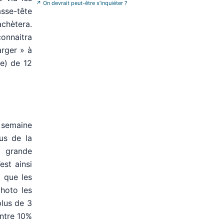
branche
»
↗
On devrait peut-être s’inquiéter ?
asse-tête
chètera.
connaitra
arger » à
e) de 12
 semaine
sus de la
a grande
est ainsi
 que les
hoto les
plus de 3
entre 10%