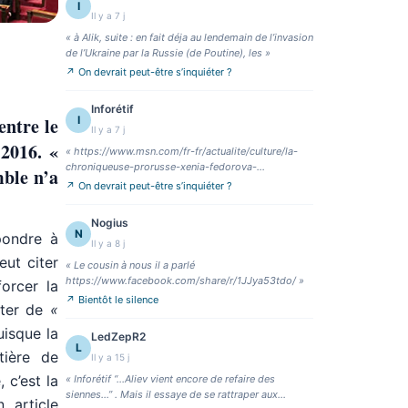
I
Il y a 7 j
«
à Alik, suite : en fait déja au lendemain de l’invasion
de l’Ukraine par la Russie (de Poutine), les
»
↗
On devrait peut-être s’inquiéter ?
Inforétif
entre le
I
Il y a 7 j
2016. «
«
https://www.msn.com/fr-fr/actualite/culture/la-
chroniqueuse-prorusse-xenia-fedorova-
mble n’a
vis%C3%A9e-en-fr
»
↗
On devrait peut-être s’inquiéter ?
Nogius
N
pondre à
Il y a 8 j
eut citer
«
Le cousin à nous il a parlé
https://www.facebook.com/share/r/1JJya53tdo/
»
orcer la
↗
Bientôt le silence
oter de
«
uisque la
LedZepR2
L
tière de
Il y a 15 j
 c’est la
«
Inforétif “…Aliev vient encore de refaire des
siennes…” . Mais il essaye de se rattraper aux
 article