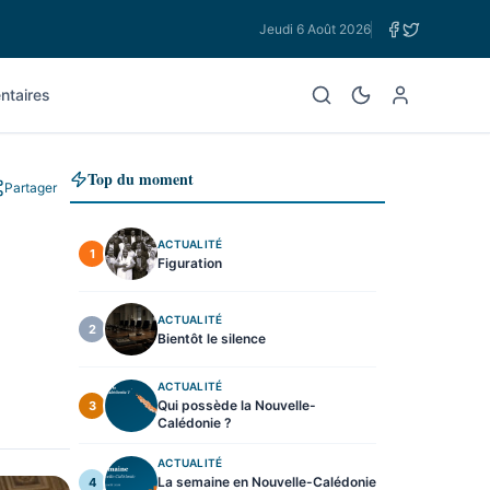
Jeudi 6 Août 2026
taires
Top du moment
Partager
ACTUALITÉ
1
Figuration
ACTUALITÉ
2
Bientôt le silence
ACTUALITÉ
Qui possède la Nouvelle-
3
Calédonie ?
ACTUALITÉ
La semaine en Nouvelle-Calédonie
4