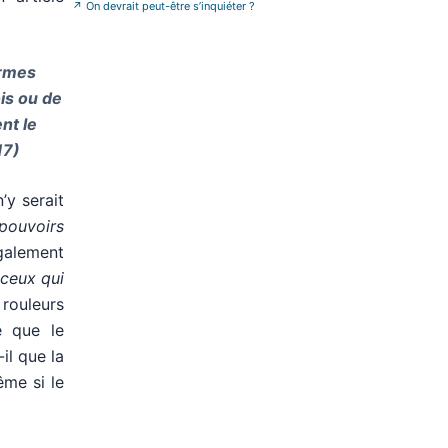
branche
»
↗
On devrait peut-être s’inquiéter ?
armes
ois ou de
nt le
17)
’y serait
 pouvoirs
galement
 ceux qui
rouleurs
e que le
il que la
ême si le