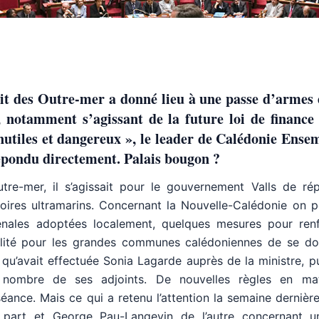
oit des Outre-mer a donné lieu à une passe d’armes 
notamment s’agissant de la future loi de finance 
inutiles et dangereux », le leader de Calédonie Ense
répondu directement. Palais bougon ?
utre-mer, il s’agissait pour le gouvernement Valls de ré
toires ultramarins. Concernant la Nouvelle-Calédonie on p
énales adoptées localement, quelques mesures pour renf
ibilité pour les grandes communes calédoniennes de se d
u’avait effectuée Sonia Lagarde auprès de la ministre, p
nombre de ses adjoints. De nouvelles règles en ma
ance. Mais ce qui a retenu l’attention la semaine dernière,
part et George Pau-Langevin de l’autre concernant un