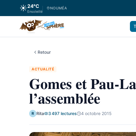
24
°C
☀️
NOUMÉA
Ensoleillé
T
Retour
ACTUALITÉ
Gomes et Pau-La
l’assemblée
Rita
3 497
lectures
4 octobre 2015
R