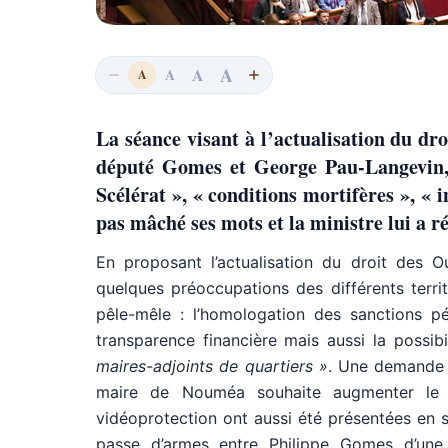
A
A
A
A
La séance visant à l’actualisation du dr
député Gomes et George Pau-Langevin, 
Scélérat », « conditions mortifères », « 
pas mâché ses mots et la ministre lui a 
En proposant l’actualisation du droit des O
quelques préoccupations des différents terri
pêle-mêle : l’homologation des sanctions p
transparence financière mais aussi la poss
maires-adjoints de quartiers »
. Une demande q
maire de Nouméa souhaite augmenter le 
vidéoprotection ont aussi été présentées en sé
passe d’armes entre Philippe Gomes d’une 