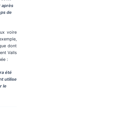
r après
mps de
ux voire
 exemple,
ique dont
ent Valls
uée :
ra été
t utilise
r le