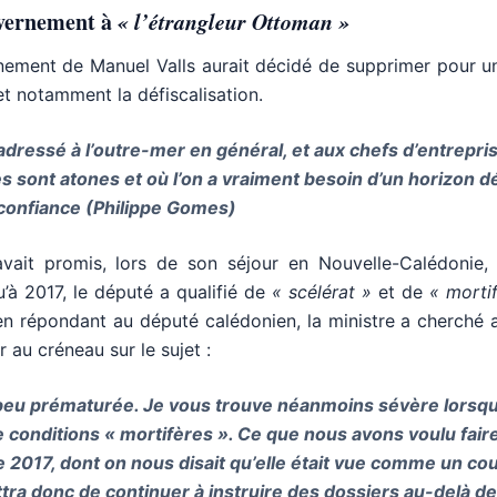
uvernement à
« l’étrangleur Ottoman »
nement de Manuel Valls aurait décidé de supprimer pour u
 et notamment la défiscalisation.
dressé à l’outre-mer en général, et aux chefs d’entrepri
s sont atones et où l’on a vraiment besoin d’un horizon d
confiance (Philippe Gomes)
vait promis, lors de son séjour en Nouvelle-Calédonie,
u’à 2017, le député a qualifié de
« scélérat »
et de
« morti
 répondant au député calédonien, la ministre a cherché a
au créneau sur le sujet :
peu prématurée. Je vous trouve néanmoins sévère lorsq
conditions « mortifères ». Ce que nous avons voulu faire
née 2017, dont on nous disait qu’elle était vue comme un co
tra donc de continuer à instruire des dossiers au-delà de