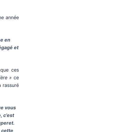
ne année
se en
égagé et
 que ces
fère »
ce
 rassuré
ue vous
, c’est
uperet.
 cette