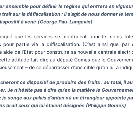
ller ensemble pour définir le régime qui entrera en vigueu
rait sur la défiscalisation : il s’agit de nous donner le te
e dispositif à venir (George Pau-Langevin)
iqué que les services se montraient pour le moins frile
 pour partie via la défiscalisation. (C’est ainsi que, par
 aide de l’Etat pour construire sa nouvelle centrale électr
 cette attitude fait dire au député Gomes que le Gouvernem
cieusement – de se débarrasser d’une cible qu’on lui a indiq
ront ce dispositif de produire des fruits : au total, il au
ser. Je n’hésite pas à dire qu’en la matière le Gouvernemen
: je songe aux palais d’antan où un étrangleur appointé pa
ns bruit ceux qui lui étaient désignés (Philippe Gomes)