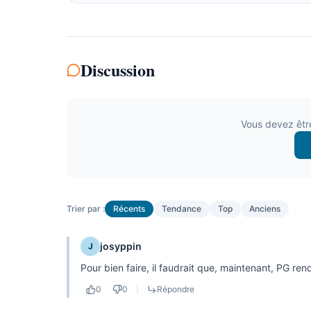
Discussion
Vous devez êtr
Trier par :
Récents
Tendance
Top
Anciens
josyppin
J
Pour bien faire, il faudrait que, maintenant, PG re
0
0
|
Répondre