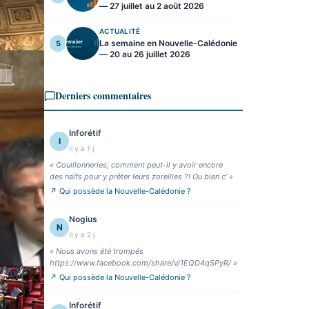
— 27 juillet au 2 août 2026
ACTUALITÉ
La semaine en Nouvelle-Calédonie
5
— 20 au 26 juillet 2026
Derniers commentaires
Inforétif
I
Il y a 1 j
«
Couillonneries, comment peut-il y avoir encore
des naïfs pour y prêter leurs zoreilles ?! Ou bien c’
»
↗
Qui possède la Nouvelle-Calédonie ?
Nogius
N
Il y a 2 j
«
Nous avons été trompés
https://www.facebook.com/share/v/1EQD4qSPyR/
»
↗
Qui possède la Nouvelle-Calédonie ?
Inforétif