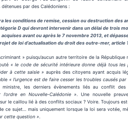
es détenues par des Calédoniens :
ra les conditions de remise, cession ou destruction des 
catégorie D qui devront intervenir dans un délai de trois m
 acquises avant ou après le 7 novembre 2013, et dépasse
jet de loi d’actualisation du droit des outre-mer, article 
criminant » puisqu’aucun autre territoire de la République n
puté
« le code de sécurité intérieure donne déjà tous les
er à cette saisie »
auprès des citoyens ayant acquis lé
mble
« l’urgence est de faire cesser les troubles causés par
 ministre, les derniers évènements liés au conflit des 
r l’ordre en Nouvelle-Calédonie »
. Une nouvelle preuv
le caillou lié à des conflits sociaux ? Voire. Toujours est-
de ce sujet… mais uniquement lorsque la loi sera votée, m
r cette question »
.