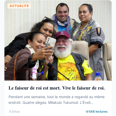
ACTUALITÉ
Le faiseur de roi est mort. Vive le faiseur de roi.
Pendant une semaine, tout le monde a regardé au même
endroit. Quatre sièges. Milakulo Tukumuli. L’Éveil
Océanien. Le faiseur de roi, l’arbitre, celui qui penche et
Sirius
548
lectures
fait basculer. Depuis 2019, la formule était connue : quand