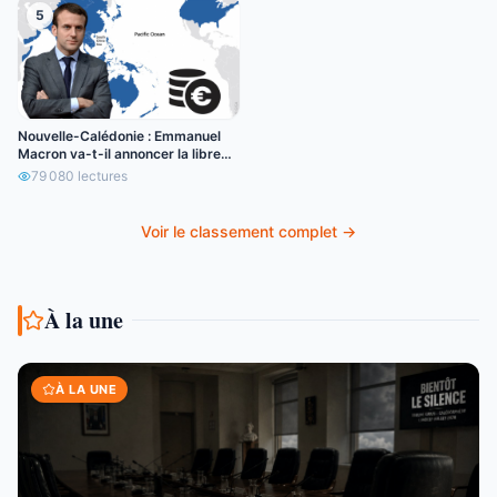
5
Nouvelle-Calédonie : Emmanuel
Macron va-t-il annoncer la libre
circulation de l’euro ?
79 080
lectures
Voir le classement complet →
À la une
À LA UNE