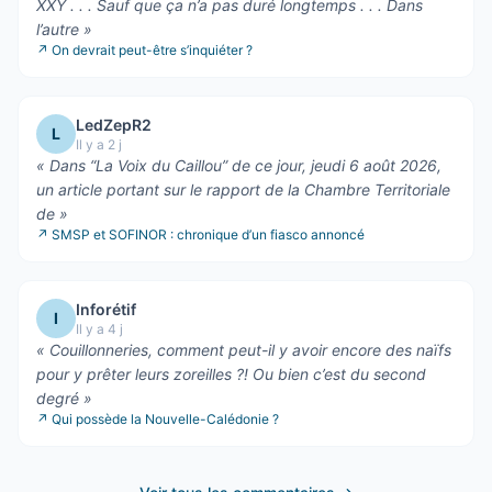
XXY . . . Sauf que ça n’a pas duré longtemps . . . Dans
l’autre
»
↗
On devrait peut-être s’inquiéter ?
LedZepR2
L
Il y a 2 j
«
Dans “La Voix du Caillou” de ce jour, jeudi 6 août 2026,
un article portant sur le rapport de la Chambre Territoriale
de
»
↗
SMSP et SOFINOR : chronique d’un fiasco annoncé
Inforétif
I
Il y a 4 j
«
Couillonneries, comment peut-il y avoir encore des naïfs
pour y prêter leurs zoreilles ?! Ou bien c’est du second
degré
»
↗
Qui possède la Nouvelle-Calédonie ?