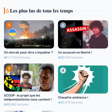
Les plus lus de tous les temps
1
2
On devrait peut-être s’inquiéter ?
Un assassin en liberté !
171 339
lectures
90 936
lectures
3
4
SCOOP : le projet que les
Chouette ambiance !
indépendantistes nous cachent !
85 476
lectures
89 860
lectures