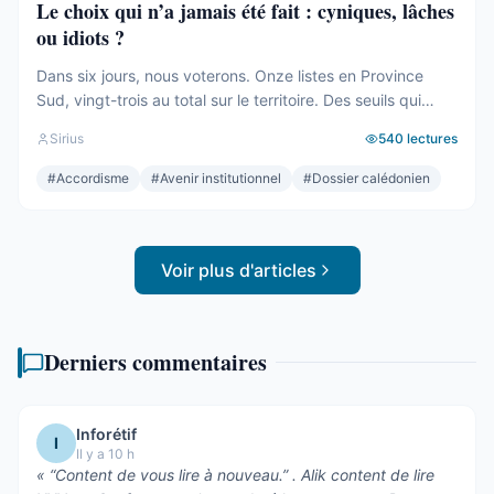
Le choix qui n’a jamais été fait : cyniques, lâches
ou idiots ?
Dans six jours, nous voterons. Onze listes en Province
Sud, vingt-trois au total sur le territoire. Des seuils qui
effaceront une partie des voix. Des alliances qui se feront
Sirius
540
lectures
le soir même, dans les couloirs, loin des électeurs. Tout
cela compte. Tout cela a été décrit ici, semaine après
#
Accordisme
#
Avenir institutionnel
#
Dossier calédonien
semaine, depuis des mois. Mais le ...
Voir plus d'articles
Derniers commentaires
Inforétif
I
Il y a 10 h
«
“Content de vous lire à nouveau.” . Alik content de lire