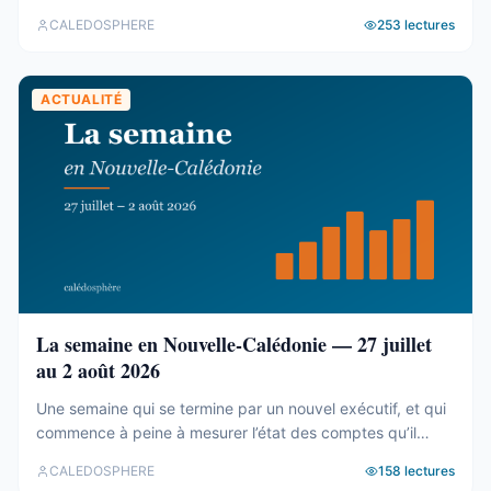
Le cadastre calédonien est en accès libre. Nous avons
CALEDOSPHERE
253
lectures
agrégé ses 77 031 parcelles. Le résultat tient en trois
chiffres — et aucun des trois n’est celui qu’on attend. Trois
blocs, et un malentendu ...
ACTUALITÉ
La semaine en Nouvelle-Calédonie — 27 juillet
au 2 août 2026
Une semaine qui se termine par un nouvel exécutif, et qui
commence à peine à mesurer l’état des comptes qu’il
hérite. Tour d’horizon du 27 juillet au 2 août. Un 19e
CALEDOSPHERE
158
lectures
gouvernement, et des comptes qui coincent C’est fait. Le